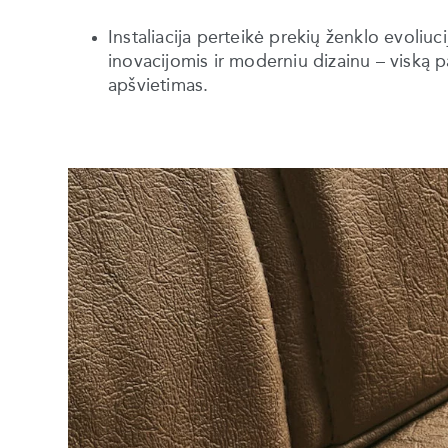
Instaliacija perteikė prekių ženklo evoliu
inovacijomis ir moderniu dizainu – viską pa
apšvietimas.