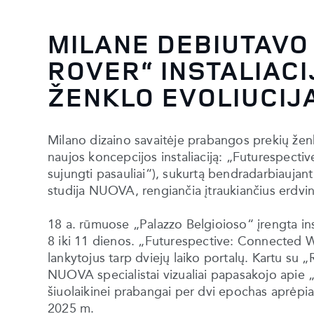
MILANE DEBIUTAVO
ROVER“ INSTALIACI
ŽENKLO EVOLIUCIJ
Milano dizaino savaitėje prabangos prekių žen
naujos koncepcijos instaliaciją: „Futurespect
sujungti pasauliai“), sukurtą bendradarbiaujant 
studija NUOVA, rengiančia įtraukiančius erdvi
18 a. rūmuose „Palazzo Belgioioso“ įrengta ins
8 iki 11 dienos. „Futurespective: Connected Wo
lankytojus tarp dviejų laiko portalų. Kartu s
NUOVA specialistai vizualiai papasakojo apie „R
šiuolaikinei prabangai per dvi epochas aprėpi
2025 m.