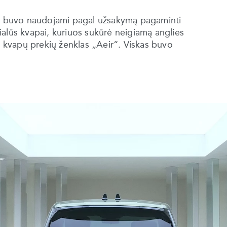
ją, buvo naudojami pagal užsakymą pagaminti
ecialūs kvapai, kuriuos sukūrė neigiamą anglies
kvapų prekių ženklas „Aeir“. Viskas buvo