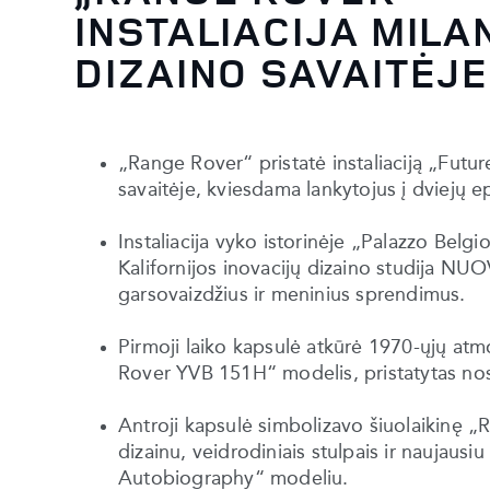
INSTALIACIJA MILA
DIZAINO SAVAITĖJE
„Range Rover“ pristatė instaliaciją „Fut
savaitėje, kviesdama lankytojus į dviejų 
Instaliacija vyko istorinėje „Palazzo Belg
Kalifornijos inovacijų dizaino studija NU
garsovaizdžius ir meninius sprendimus.
Pirmoji laiko kapsulė atkūrė 1970-ųjų at
Rover YVB 151H“ modelis, pristatytas nost
Antroji kapsulė simbolizavo šiuolaikinę „Ra
dizainu, veidrodiniais stulpais ir naujaus
Autobiography“ modeliu.