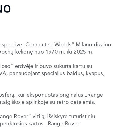
NO
urespective: Connected Worlds“ Milano dizaino
epochų kelionę nuo 1970 m. iki 2025 m.
ioioso“ erdvėje ir buvo sukurta kartu su
OVA, panaudojant specialius baldus, kvapus,
mosferą, kur eksponuotas originalus „Range
algiškoje aplinkoje su retro detalėmis.
nge Rover“ viziją, išsiskyrė futuristiniu
iu penktosios kartos „Range Rover