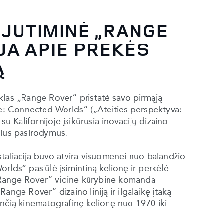
 JUTIMINĖ „RANGE
JA APIE PREKĖS
Ą
klas „Range Rover“ pristatė savo pirmąją
ive: Connected Worlds“ („Ateities perspektyva:
su Kalifornijoje įsikūrusia inovacijų dizaino
nius pasirodymus.
taliacija buvo atvira visuomenei nuo balandžio
rlds“ pasiūlė įsimintiną kelionę ir perkėlė
u „Range Rover“ vidine kūrybine komanda
ange Rover“ dizaino liniją ir ilgalaikę įtaką
ančią kinematografinę kelionę nuo 1970 iki