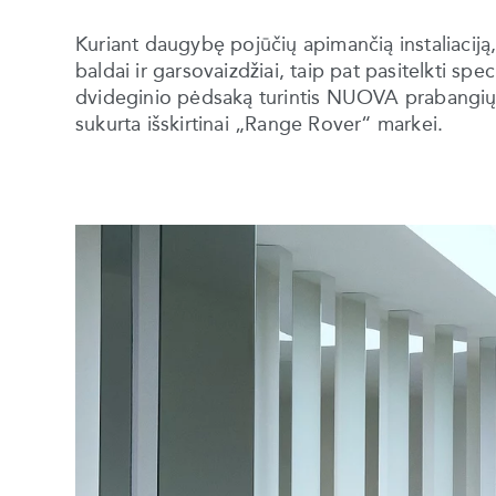
Kuriant daugybę pojūčių apimančią instaliaci
baldai ir garsovaizdžiai, taip pat pasitelkti sp
dvideginio pėdsaką turintis NUOVA prabangių 
sukurta išskirtinai „Range Rover“ markei.