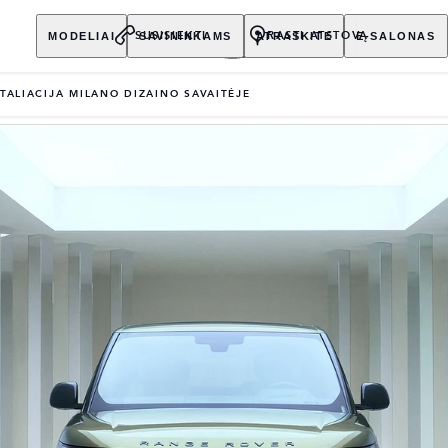
MODELIAI
SAVININKAMS
ATRASKITE
E-SALONAS
SUSISIEKTI
RASTI ATSTOVĄ
TALIACIJA MILANO DIZAINO SAVAITĖJE