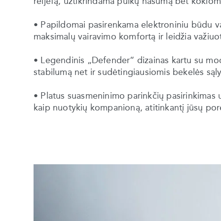
reljefą, užtikrindama puikų našumą bet kokiom
• Papildomai pasirenkama elektroniniu būdu 
maksimalų vairavimo komfortą ir leidžia važiuo
• Legendinis „Defender“ dizainas kartu su mode
stabilumą net ir sudėtingiausiomis bekelės są
• Platus suasmeninimo parinkčių pasirinkimas u
kaip nuotykių kompanioną, atitinkantį jūsų poreik