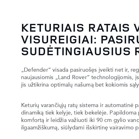
KETURIAIS RATAIS 
VISUREIGIAI: PASIR
SUDĖTINGIAUSIUS 
„Defender“ visada pasiruošęs įveikti net ir, reg
naujausiomis „Land Rover“ technologijomis, įs
jis užtikrina optimalų našumą bet kokiomis sąl
Keturių varančiųjų ratų sistema ir automatinė p
dinamiką tiek kelyje, tiek bekelėje. Papildom
komfortą ir leidžia važiuoti iki 90 cm gylio van
ilgaamžiškumą, siūlydami išskirtinę vairavimo pa