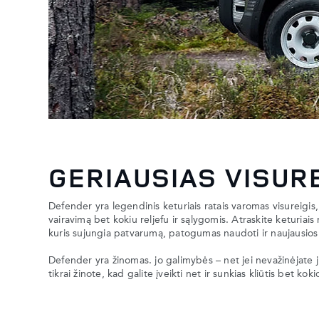
GERIAUSIAS VISUR
Defender
yra legendinis keturiais ratais varomas visureigis,
vairavimą bet kokiu reljefu ir sąlygomis. Atraskite keturiais 
kuris sujungia patvarumą, patogumas naudoti ir naujausios
Defender yra žinomas. jo galimybės – net jei nevažinėjate j
tikrai žinote, kad galite įveikti net ir sunkias kliūtis bet ko