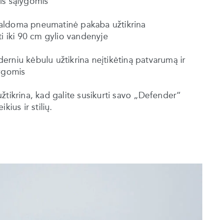
is sąlygomis
valdoma pneumatinė pakaba užtikrina
ti iki 90 cm gylio vandenyje
rniu kėbulu užtikrina neįtikėtiną patvarumą ir
lygomis
žtikrina, kad galite susikurti savo „Defender“
ius ir stilių.