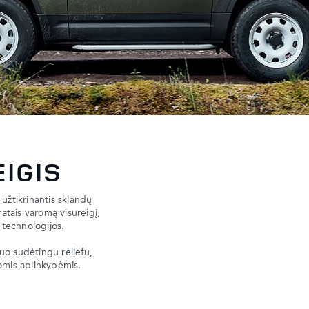
EIGIS
 užtikrinantis sklandų
ratais varomą visureigį,
 technologijos.
uo sudėtingu reljefu,
kiomis aplinkybėmis.