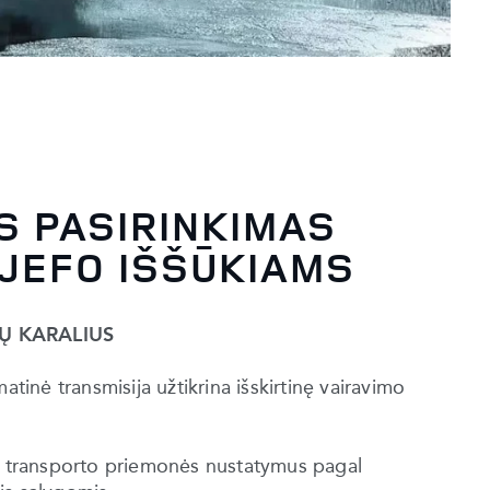
US PASIRINKIMAS
JEFO IŠŠŪKIAMS
Ų KARALIUS
atinė transmisija užtikrina išskirtinę vairavimo
ja transporto priemonės nustatymus pagal