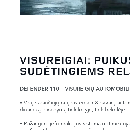
VISUREIGIAI: PUIK
SUDĖTINGIEMS REL
DEFENDER 110 – VISUREIGIŲ AUTOMOBILI
• Visų varančiųjų ratų sistema ir 8 pavarų autom
dinamiką ir valdymą tiek kelyje, tiek bekelėje
• Pažangi reljefo reakcijos sistema optimizuo