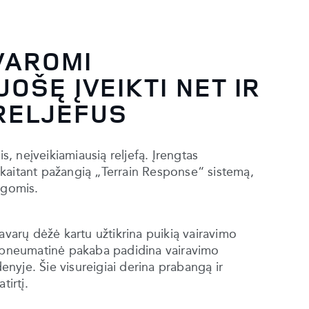
VAROMI
UOŠĘ ĮVEIKTI NET IR
RELJEFUS
is, neįveikiamiausią reljefą. Įrengtas
kaitant pažangią „Terrain Response“ sistemą,
ygomis.
avarų dėžė kartu užtikrina puikią vairavimo
a pneumatinė pakaba padidina vairavimo
denyje. Šie visureigiai derina prabangą ir
tirtį.