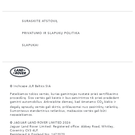
SURASKITE ATSTOVĄ
PRIVATUMO IR SLAPUKŲ POLITIKA
SLAPUKAI
© Inchcape JLR Baltics SIA
Pateikiamos tokios vertės, kurias gamintojas nustatė prieš sertifikavimo
procedūrą. Šios vertės gali keistis ir bus patvirtintos tik prieš pradedant
gaminti automobilius. Atkreipkite dėmesį, kad išmetamo CO
kiekio ir
2
degalų sąnaudų vertės gali skirtis, priklausomai nuo pasirinktų ratlankių.
Sumontavus standartinius ratlankius, mažiausios vertės gali būti
nepasiekiamos.
© JAGUAR LAND ROVER LIMITED 2026
Jaguar Land Rover Limited: Registered office: Abbey Road, Whitley,
Coventry CV3 4LF.
Registered in England No: 1672070