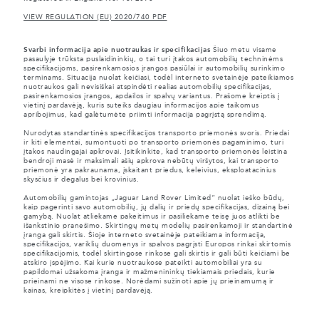
VIEW REGULATION (EU) 2020/740 PDF
Svarbi informacija apie nuotraukas ir specifikacijas
Šiuo metu visame
pasaulyje trūksta puslaidininkių, o tai turi įtakos automobilių techninėms
specifikacijoms, pasirenkamosios įrangos pasiūlai ir automobilių surinkimo
terminams. Situacija nuolat keičiasi, todėl interneto svetainėje pateikiamos
nuotraukos gali nevisiškai atspindėti realias automobilių specifikacijas,
pasirenkamosios įrangos, apdailos ir spalvų variantus. Prašome kreiptis į
vietinį pardavėją, kuris suteiks daugiau informacijos apie taikomus
apribojimus, kad galėtumėte priimti informacija pagrįstą sprendimą.
Nurodytas standartinės specifikacijos transporto priemonės svoris. Priedai
ir kiti elementai, sumontuoti po transporto priemonės pagaminimo, turi
įtakos naudingajai apkrovai. Įsitikinkite, kad transporto priemonės leistina
bendroji masė ir maksimali ašių apkrova nebūtų viršytos, kai transporto
priemonė yra pakraunama, įskaitant priedus, keleivius, eksploatacinius
skysčius ir degalus bei krovinius.
Automobilių gamintojas „Jaguar Land Rover Limited“ nuolat ieško būdų,
kaip pagerinti savo automobilių, jų dalių ir priedų specifikacijas, dizainą bei
gamybą. Nuolat atliekame pakeitimus ir pasiliekame teisę juos atlikti be
išankstinio pranešimo. Skirtingų metų modelių pasirenkamoji ir standartinė
įranga gali skirtis. Šioje interneto svetainėje pateikiama informacija,
specifikacijos, variklių duomenys ir spalvos pagrįsti Europos rinkai skirtomis
specifikacijomis, todėl skirtingose rinkose gali skirtis ir gali būti keičiami be
atskiro įspėjimo. Kai kurie nuotraukose pateikti automobiliai yra su
papildomai užsakoma įranga ir mažmenininkų tiekiamais priedais, kurie
prieinami ne visose rinkose. Norėdami sužinoti apie jų prieinamumą ir
kainas, kreipkitės į vietinį pardavėją.