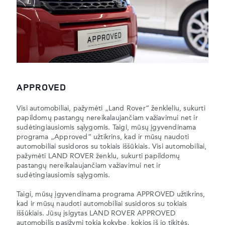
APPROVED
Visi automobiliai, pažymėti „Land Rover“ ženkleliu, sukurti
papildomų pastangų nereikalaujančiam važiavimui net ir
sudėtingiausiomis sąlygomis. Taigi, mūsų įgyvendinama
programa „Approved“ užtikrins, kad ir mūsų naudoti
automobiliai susidoros su tokiais iššūkiais. Visi automobiliai,
pažymėti LAND ROVER ženklu, sukurti papildomų
pastangų nereikalaujančiam važiavimui net ir
sudėtingiausiomis sąlygomis.
Taigi, mūsų įgyvendinama programa APPROVED užtikrins,
kad ir mūsų naudoti automobiliai susidoros su tokiais
iššūkiais. Jūsų įsigytas LAND ROVER APPROVED
automobilis pasižymi tokia kokybe, kokios iš jo tikitės.