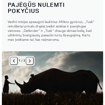
PAJĖGŪS NULEMTI
POKYČIUS
Vedini misijos apsaugoti laukinius Afrikos gyvūnus, „Tusk“
reindžeriai privalo drąsiai įveikti atokias ir pavojingas
vietoves. „Defender“ ir „Tusk“ drauge skinasi kelią, kad
užtikrintų brangiausių pasaulio turtų išsaugojimą. Kartu
mes įveikiame tai, kas neįmanoma.
1
/
3