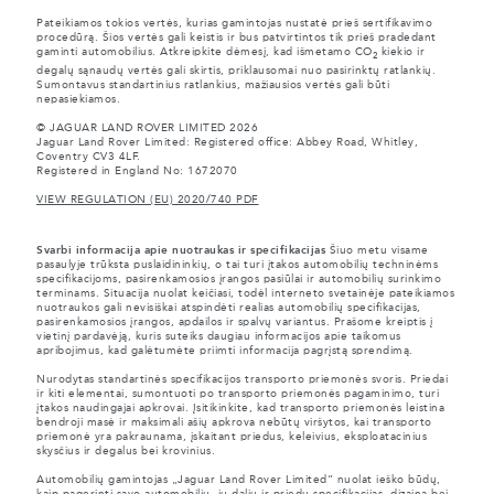
Pateikiamos tokios vertės, kurias gamintojas nustatė prieš sertifikavimo
procedūrą. Šios vertės gali keistis ir bus patvirtintos tik prieš pradedant
gaminti automobilius. Atkreipkite dėmesį, kad išmetamo CO
kiekio ir
2
degalų sąnaudų vertės gali skirtis, priklausomai nuo pasirinktų ratlankių.
Sumontavus standartinius ratlankius, mažiausios vertės gali būti
nepasiekiamos.
© JAGUAR LAND ROVER LIMITED 2026
Jaguar Land Rover Limited: Registered office: Abbey Road, Whitley,
Coventry CV3 4LF.
Registered in England No: 1672070
VIEW REGULATION (EU) 2020/740 PDF
Svarbi informacija apie nuotraukas ir specifikacijas
Šiuo metu visame
pasaulyje trūksta puslaidininkių, o tai turi įtakos automobilių techninėms
specifikacijoms, pasirenkamosios įrangos pasiūlai ir automobilių surinkimo
terminams. Situacija nuolat keičiasi, todėl interneto svetainėje pateikiamos
nuotraukos gali nevisiškai atspindėti realias automobilių specifikacijas,
pasirenkamosios įrangos, apdailos ir spalvų variantus. Prašome kreiptis į
vietinį pardavėją, kuris suteiks daugiau informacijos apie taikomus
apribojimus, kad galėtumėte priimti informacija pagrįstą sprendimą.
Nurodytas standartinės specifikacijos transporto priemonės svoris. Priedai
ir kiti elementai, sumontuoti po transporto priemonės pagaminimo, turi
įtakos naudingajai apkrovai. Įsitikinkite, kad transporto priemonės leistina
bendroji masė ir maksimali ašių apkrova nebūtų viršytos, kai transporto
priemonė yra pakraunama, įskaitant priedus, keleivius, eksploatacinius
skysčius ir degalus bei krovinius.
Automobilių gamintojas „Jaguar Land Rover Limited“ nuolat ieško būdų,
kaip pagerinti savo automobilių, jų dalių ir priedų specifikacijas, dizainą bei