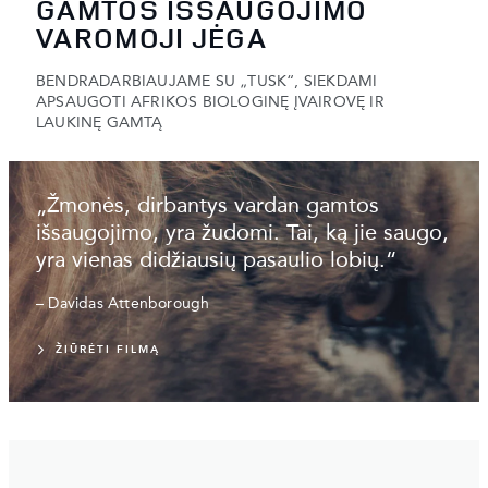
GAMTOS IŠSAUGOJIMO
VAROMOJI JĖGA
BENDRADARBIAUJAME SU „TUSK“, SIEKDAMI
APSAUGOTI AFRIKOS BIOLOGINĘ ĮVAIROVĘ IR
LAUKINĘ GAMTĄ
„Žmonės, dirbantys vardan gamtos
išsaugojimo, yra žudomi. Tai, ką jie saugo,
yra vienas didžiausių pasaulio lobių.“
– Davidas Attenborough
ŽIŪRĖTI FILMĄ