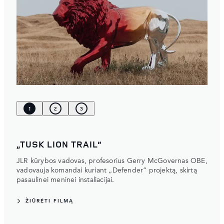
1
2
3
„TUSK LION TRAIL“
JLR kūrybos vadovas, profesorius Gerry McGovernas OBE,
vadovauja komandai kuriant „Defender“ projektą, skirtą
pasaulinei meninei instaliacijai.
ŽIŪRĖTI FILMĄ