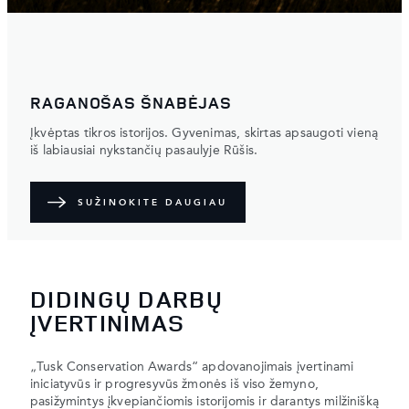
RAGANOŠAS ŠNABĖJAS
Įkvėptas tikros istorijos. Gyvenimas, skirtas apsaugoti vieną
iš labiausiai nykstančių pasaulyje Rūšis.
SUŽINOKITE DAUGIAU
DIDINGŲ DARBŲ
ĮVERTINIMAS
„Tusk Conservation Awards“ apdovanojimais įvertinami
iniciatyvūs ir progresyvūs žmonės iš viso žemyno,
pasižymintys įkvepiančiomis istorijomis ir darantys milžinišką