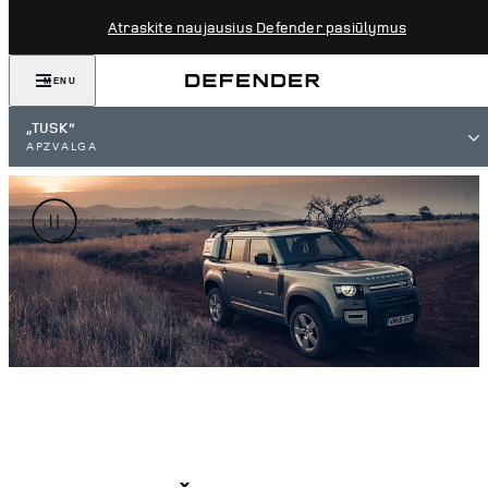
Atraskite naujausius Defender pasiūlymus
MENU
„TUSK“
APŽVALGA