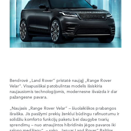
Bendrovė „Land Rover“ pristatė naująjį „Range Rover
Velar“. Visapusiškai patobulintas modelis išsiskiria
naujausiomis technologijomis, modernesne išvaizda ir dar
pažangesne pavara.
„Naujasis „Range Rover Velar“ – šiuolaikiškos prabangos
išraiška. Jis pasižymi prekių ženklui būdingu rafinuotumu ir
solidžiu komforto funkcijų paketu bei daugybe tvarių
sprendimų – nuo atnaujintos hibridinės jėgos pavaros iki
salono medžiagų“, – sako „Jaguar Land Rover“ Baltijos