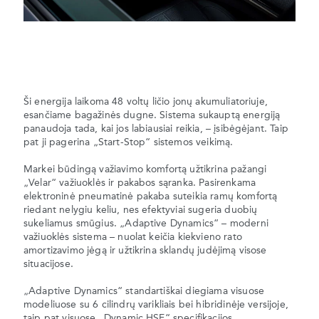
Ši energija laikoma 48 voltų ličio jonų akumuliatoriuje,
esančiame bagažinės dugne. Sistema sukauptą energiją
panaudoja tada, kai jos labiausiai reikia, – įsibėgėjant. Taip
pat ji pagerina „Start-Stop“ sistemos veikimą.
Markei būdingą važiavimo komfortą užtikrina pažangi
„Velar“ važiuoklės ir pakabos sąranka. Pasirenkama
elektroninė pneumatinė pakaba suteikia ramų komfortą
riedant nelygiu keliu, nes efektyviai sugeria duobių
sukeliamus smūgius. „Adaptive Dynamics“ – moderni
važiuoklės sistema – nuolat keičia kiekvieno rato
amortizavimo jėgą ir užtikrina sklandų judėjimą visose
situacijose.
„Adaptive Dynamics“ standartiškai diegiama visuose
modeliuose su 6 cilindrų varikliais bei hibridinėje versijoje,
taip pat visuose „Dynamic HSE“ specifikacijos