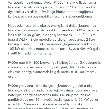
Vairuotojams siūlomas „Velar P400e“ iš tinklo įkraunamas
hibridas bei kitos versijos su „Ingenium“ benzininiais bei
dyzeliniais varikliais ir švelniojo hibrido technologijomis,
kurios padidina automobilio našumą ir ekonomiškumą.
Naudodamas vien elektros energiją, iš tinklo įkraunamas
hibridas gali nuvažiuoti iki 64 km, bendras CO2 išmetamas
kiekis siekia 38 g/km, o degalų sąnaudos – 1,6 l/100 km
(pagal WLTP). Šioje modelio versijoje naudojamas 2 litrų
keturių cilindrų 300 AG benzininis „Ingenium“ variklis ir
105 kW elektrinis motoras, kurie kartu išvysto 404 AG galią
ir 640 Nm sukimo momentą.
P400e nuo 0 iki 100 km/val. gali įsibėgėti per 5,4 sekundės
ir išvystyti didžiausią 209 km/val. greitį. Naudodamas vien
elektros energiją automobilis gali pasiekti iki 140 km/val.
greitį.
P400e yra vienas iš nedaugelio įkraunamųjų elektrinių
hibridų, galinčių naudoti spartųjį įkrovimą nuolatine srove.
Baterijos energijos atsargas nuo 0 iki 80 proc. galima
papildyti vos per 30 minučių pasijungus prie 50 kW galios
įkroviklio. Namuose maksimaliai papildyti visiškai