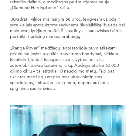
tekstilės dalimis, o medžiagos perforuojamos nauju
„Diamond Herringbone“ raštu.
„Kvadrat“ vilnos mišiniai yra 58 proc. lengvesni už odą ir
suteikia jais aptrauktoms sėdynėms šiuolaikišką išvaizdą bei
malonesnį lytėjimo pojūtį. Šis audinys – naujoviškas būdas
perteikti tradicinę markės prabangą.
„Range Rover“ medžiagų laboratorijoje buvo atliekami
griežti naujosios tekstilės patvarumo bandymai, siekiant
išsiaiškinti, kaip ji išsaugos savo savybes per visą
automobilio eksploatavimo laiką. Audinys atlaikė 60 000
dilimo ciklų – tai atitinka 10 naudojimo metų. Taip pat
tikrintas medžiagų atsparumas ultravioletiniams
spinduliams, imituojant trejų metų nepertraukiamą
spiginimą saulės šviesa.