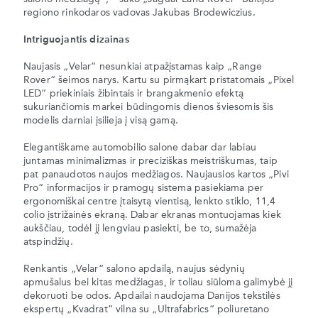
regiono rinkodaros vadovas Jakubas Brodewiczius.
Intriguojantis dizainas
Naujasis „Velar“ nesunkiai atpažįstamas kaip „Range
Rover“ šeimos narys. Kartu su pirmąkart pristatomais „Pixel
LED“ priekiniais žibintais ir brangakmenio efektą
sukuriančiomis markei būdingomis dienos šviesomis šis
modelis darniai įsilieja į visą gamą.
Elegantiškame automobilio salone dabar dar labiau
juntamas minimalizmas ir preciziškas meistriškumas, taip
pat panaudotos naujos medžiagos. Naujausios kartos „Pivi
Pro“ informacijos ir pramogų sistema pasiekiama per
ergonomiškai centre įtaisytą vientisą, lenkto stiklo, 11,4
colio įstrižainės ekraną. Dabar ekranas montuojamas kiek
aukščiau, todėl jį lengviau pasiekti, be to, sumažėja
atspindžių.
Renkantis „Velar“ salono apdailą, naujus sėdynių
apmušalus bei kitas medžiagas, ir toliau siūloma galimybė jį
dekoruoti be odos. Apdailai naudojama Danijos tekstilės
ekspertų „Kvadrat“ vilna su „Ultrafabrics“ poliuretano