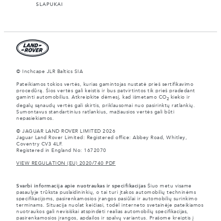
SLAPUKAI
© Inchcape JLR Baltics SIA
Pateikiamos tokios vertės, kurias gamintojas nustatė prieš sertifikavimo
procedūrą. Šios vertės gali keistis ir bus patvirtintos tik prieš pradedant
gaminti automobilius. Atkreipkite dėmesį, kad išmetamo CO
kiekio ir
2
degalų sąnaudų vertės gali skirtis, priklausomai nuo pasirinktų ratlankių.
Sumontavus standartinius ratlankius, mažiausios vertės gali būti
nepasiekiamos.
© JAGUAR LAND ROVER LIMITED 2026
Jaguar Land Rover Limited: Registered office: Abbey Road, Whitley,
Coventry CV3 4LF.
Registered in England No: 1672070
VIEW REGULATION (EU) 2020/740 PDF
Svarbi informacija apie nuotraukas ir specifikacijas
Šiuo metu visame
pasaulyje trūksta puslaidininkių, o tai turi įtakos automobilių techninėms
specifikacijoms, pasirenkamosios įrangos pasiūlai ir automobilių surinkimo
terminams. Situacija nuolat keičiasi, todėl interneto svetainėje pateikiamos
nuotraukos gali nevisiškai atspindėti realias automobilių specifikacijas,
pasirenkamosios įrangos, apdailos ir spalvų variantus. Prašome kreiptis į