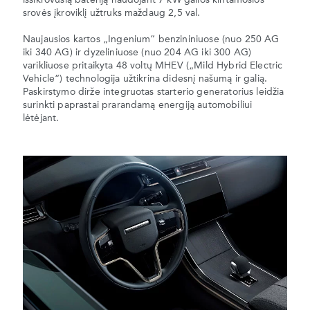
išsikrovusią bateriją naudojant 7 kW galios kintamosios
srovės įkroviklį užtruks maždaug 2,5 val.
Naujausios kartos „Ingenium“ benzininiuose (nuo 250 AG
iki 340 AG) ir dyzeliniuose (nuo 204 AG iki 300 AG)
varikliuose pritaikyta 48 voltų MHEV („Mild Hybrid Electric
Vehicle“) technologija užtikrina didesnį našumą ir galią.
Paskirstymo dirže integruotas starterio generatorius leidžia
surinkti paprastai prarandamą energiją automobiliui
lėtėjant.