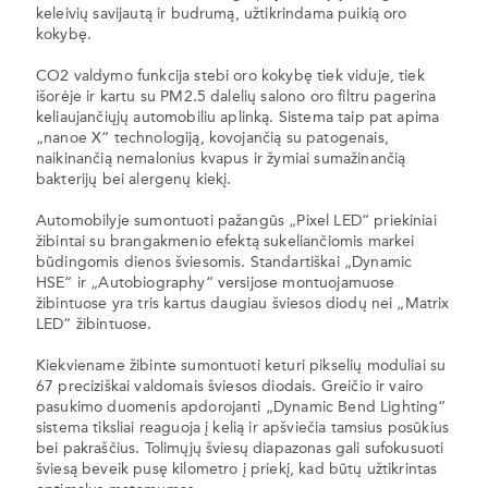
keleivių savijautą ir budrumą, užtikrindama puikią oro
kokybę.
CO2 valdymo funkcija stebi oro kokybę tiek viduje, tiek
išorėje ir kartu su PM2.5 dalelių salono oro filtru pagerina
keliaujančiųjų automobiliu aplinką. Sistema taip pat apima
„nanoe X“ technologiją, kovojančią su patogenais,
naikinančią nemalonius kvapus ir žymiai sumažinančią
bakterijų bei alergenų kiekį.
Automobilyje sumontuoti pažangūs „Pixel LED“ priekiniai
žibintai su brangakmenio efektą sukeliančiomis markei
būdingomis dienos šviesomis. Standartiškai „Dynamic
HSE“ ir „Autobiography“ versijose montuojamuose
žibintuose yra tris kartus daugiau šviesos diodų nei „Matrix
LED“ žibintuose.
Kiekviename žibinte sumontuoti keturi pikselių moduliai su
67 preciziškai valdomais šviesos diodais. Greičio ir vairo
pasukimo duomenis apdorojanti „Dynamic Bend Lighting“
sistema tiksliai reaguoja į kelią ir apšviečia tamsius posūkius
bei pakraščius. Tolimųjų šviesų diapazonas gali sufokusuoti
šviesą beveik pusę kilometro į priekį, kad būtų užtikrintas