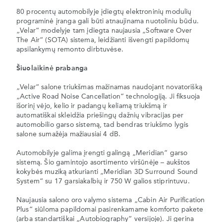
80 procentų automobilyje įdiegtų elektroninių modulių
programinė įranga gali būti atnaujinama nuotoliniu būdu.
„Velar“ modelyje tam įdiegta naujausia „Software Over
The Air“ (SOTA) sistema, leidžianti išvengti papildomų
apsilankymų remonto dirbtuvėse.
Šiuolaikinė prabanga
„Velar“ salone triukšmas mažinamas naudojant novatorišką
„Active Road Noise Cancellation“ technologiją. Ji fiksuoja
išorinį vėjo, kelio ir padangų keliamą triukšmą ir
automatiškai skleidžia priešingų dažnių vibracijas per
automobilio garso sistemą, tad bendras triukšmo lygis
salone sumažėja mažiausiai 4 dB.
Automobilyje galima įrengti galingą „Meridian“ garso
sistemą. Šio gamintojo asortimento viršūnėje – aukštos
kokybės muziką atkurianti „Meridian 3D Surround Sound
System“ su 17 garsiakalbių ir 750 W galios stiprintuvu.
Naujausia salono oro valymo sistema „Cabin Air Purification
Plus“ siūloma papildomai pasirenkamame komforto pakete
(arba standartiškai „Autobiography“ versijoje). Ji gerina