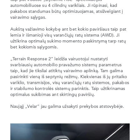
automobiliuose su 4 cilindrų varikliais. Ji rūpinasi, kad
pakabos standumas būtų optimizuojamas, atsižvelgiant į
vairavimo sąlygas.
Aukštą važiavimo kokybę ant bet kokio paviršiaus taip pat
lemia ir išmanioji visų varančiųjų ratų sistema (AWD). Ji
užtikrina optimalų sukimo momento paskirstymą tarp ratų
bet kokiomis sąlygomis.
„Terrain Response 2“ leidžia vairuotojui nustatyti
svarbiausių automobilio pravažumo sistemų parametrus
taip, kad jie tiksliai atitiktų vairavimo aplinką. Tam galima
pasirinkti vieną iš septynių režimų. Kiekvienas iš jų pritaiko
variklio, transmisijos, visų varančiųjų ratų sistemos, pakabos
ir stabilumo kontrolės sistemų parinktis. Taip užtikrinamas
optimalus sukibimas ant skirtingų paviršių.
Naująjį „Velar“ jau galima užsakyti prekybos atstovybėje.