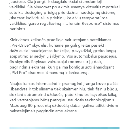
juostose. Čia įrengti ir daugiafunkciai stumdomieji
valdikliai. Šie visuomet po akimis esantys virtualūs mygtukai
suteikia tiesioginę prieigą prie dažnai naudojamų sistemų,
įskaitant individualius priekinių keleivių temperatūros
valdiklius, garso reguliavimą ir „Terrain Response“ sistemos
parinktis.
Kiekvienos kelionės pradžioje vairuotojams pateikiamas
„Pre-Drive“ skydelis, kuriame jie gali greitai pasiekti
dažniausiai naudojamas funkcijas, pavyzdžiui, greito langų
apipūtimo ar sėdynių šildymo. Vos automobiliui pajudėjus,
šis skydelis išnyksta: vairuotojui rodomas trijų dalių
pagrindinis ekranas, kurį galima konfigūruoti išnaudojant
„Pivi Pro“ sistemos išmanumą ir lankstumą.
Naujos kartos informacinė ir pramoginė įranga buvo plačiai
išbandyta ir tobulinama tiek skaitmeniniu, tiek fiziniu būdu,
siekiant sutrumpinti užduočių pateikimo bei sąveikos laiką,
kad vartotojams būtų patogiau naudotis technologijomis.
Maždaug 80 procentų užduočių dabar galima atlikti dviem
bakstelėjimais pagrindiniame ekrane.