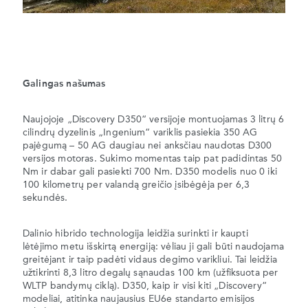
Galingas našumas
Naujojoje „Discovery D350“ versijoje montuojamas 3 litrų 6
cilindrų dyzelinis „Ingenium“ variklis pasiekia 350 AG
pajėgumą – 50 AG daugiau nei anksčiau naudotas D300
versijos motoras. Sukimo momentas taip pat padidintas 50
Nm ir dabar gali pasiekti 700 Nm. D350 modelis nuo 0 iki
100 kilometrų per valandą greičio įsibėgėja per 6,3
sekundės.
Dalinio hibrido technologija leidžia surinkti ir kaupti
lėtėjimo metu išskirtą energiją: vėliau ji gali būti naudojama
greitėjant ir taip padėti vidaus degimo varikliui. Tai leidžia
užtikrinti 8,3 litro degalų sąnaudas 100 km (užfiksuota per
WLTP bandymų ciklą). D350, kaip ir visi kiti „Discovery“
modeliai, atitinka naujausius EU6e standarto emisijos