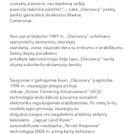
nuotykių partneris, nes kasdienę veiklą
paverčia išskirtine patirtimi“, – sakė „Discovery“ prekių
ženklo generalinis direktorius Markas
Cameronas.
Nuo pat pristatymo 1989 m. „Discovery“ suformavo
septynviečių šeimyninių visureigių
standartą. Juose naujovės dera su erdvumu ir praktiškumu.
Šeimų išvykų poreikiams
pritaikyta laiptuota stogo linija tapo „Discovery“ savitą
siluetą sukuriančiu skiriamuoju ženklu.
Saugumas ir galingumas buvo „Discovery“ pagrindas.
1998 m. visureigyje įdiegta pirmoji
rinkoje „Active Cornering Enhancement“ (ACE)
technologija leido kėbulo posvyrius sumažinti
elektronika reguliuojamais stabilizatoriais. Po metų britų
modelis tapo pirmuoju visureigiu su
dvigubos saugos oro pagalvėmis priekinių sėdynių
keleiviams. „Jaguar Land Rover“
automobiliuose naudojama „Terrain Response“
technologija 2004 m. pirmą kartą debiutavo