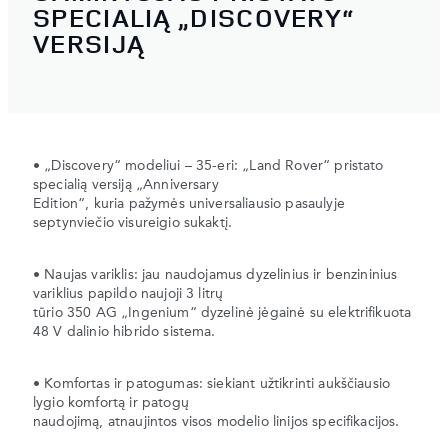
SPECIALIĄ „DISCOVERY“
VERSIJĄ
• „Discovery“ modeliui – 35-eri: „Land Rover“ pristato
specialią versiją „Anniversary
Edition“, kuria pažymės universaliausio pasaulyje
septynviečio visureigio sukaktį.
• Naujas variklis: jau naudojamus dyzelinius ir benzininius
variklius papildo naujoji 3 litrų
tūrio 350 AG „Ingenium“ dyzelinė jėgainė su elektrifikuota
48 V dalinio hibrido sistema.
• Komfortas ir patogumas: siekiant užtikrinti aukščiausio
lygio komfortą ir patogų
naudojimą, atnaujintos visos modelio linijos specifikacijos.