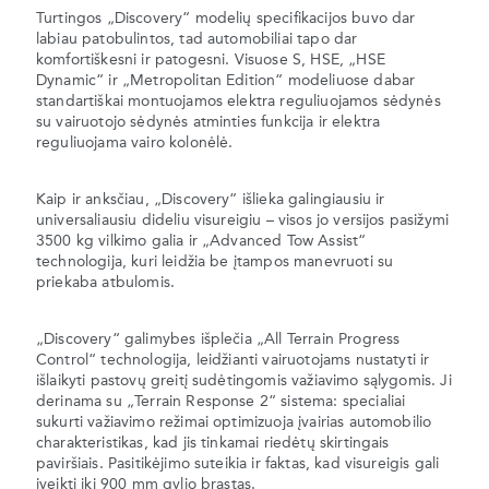
Turtingos „Discovery“ modelių specifikacijos buvo dar
labiau patobulintos, tad automobiliai tapo dar
komfortiškesni ir patogesni. Visuose S, HSE, „HSE
Dynamic“ ir „Metropolitan Edition“ modeliuose dabar
standartiškai montuojamos elektra reguliuojamos sėdynės
su vairuotojo sėdynės atminties funkcija ir elektra
reguliuojama vairo kolonėlė.
Kaip ir anksčiau, „Discovery“ išlieka galingiausiu ir
universaliausiu dideliu visureigiu – visos jo versijos pasižymi
3500 kg vilkimo galia ir „Advanced Tow Assist“
technologija, kuri leidžia be įtampos manevruoti su
priekaba atbulomis.
„Discovery“ galimybes išplečia „All Terrain Progress
Control“ technologija, leidžianti vairuotojams nustatyti ir
išlaikyti pastovų greitį sudėtingomis važiavimo sąlygomis. Ji
derinama su „Terrain Response 2“ sistema: specialiai
sukurti važiavimo režimai optimizuoja įvairias automobilio
charakteristikas, kad jis tinkamai riedėtų skirtingais
paviršiais. Pasitikėjimo suteikia ir faktas, kad visureigis gali
įveikti iki 900 mm gylio brastas.