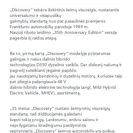
„Discovery“ tebėra išskirtinis šeimų visureigis, nustatantis
universalumo ir visapusiškų
galimybių standartą nuo pat pasaulinės premjeros
Frankfurto automobilių parodoje 1989 m.
Naujoji riboto leidimo „35th Anniversary Edition“ versija
pagerbia šį raidos etapą.
Be to, pirmą kartą „Discovery“ modelyje pristatomas
galingas ir našus dalinio hibrido
technologijos D350 dyzelinis variklis. Dar didesnį našumą ir
pagreitį suteikianti jėgainė papildo
jau naudojamų benzininių ir dyzelinių motorų, kuriuose taip
pat įdiegta pažangiausia 48 V
dalinio hibrido elektrinė technologija (angl. Mild Hybrid
Electric Vehicle, MHEV), asortimentą.
„35 metus „Discovery“ nustato šeimyninių visureigių
standartą, tad didžiuojamės galėdami
švęsti tokią progą. Lankstumu, erdviu salonu ir
neprilygstamu išradingumu pasižymintis
septynvietis „Discovery“ šeimos automobilis yra puikus