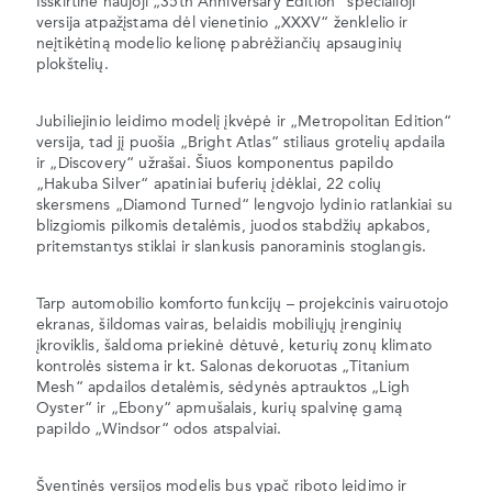
Išskirtinė naujoji „35th Anniversary Edition“ specialioji
versija atpažįstama dėl vienetinio „XXXV“ ženklelio ir
neįtikėtiną modelio kelionę pabrėžiančių apsauginių
plokštelių.
Jubiliejinio leidimo modelį įkvėpė ir „Metropolitan Edition“
versija, tad jį puošia „Bright Atlas“ stiliaus grotelių apdaila
ir „Discovery“ užrašai. Šiuos komponentus papildo
„Hakuba Silver“ apatiniai buferių įdėklai, 22 colių
skersmens „Diamond Turned“ lengvojo lydinio ratlankiai su
blizgiomis pilkomis detalėmis, juodos stabdžių apkabos,
pritemstantys stiklai ir slankusis panoraminis stoglangis.
Tarp automobilio komforto funkcijų – projekcinis vairuotojo
ekranas, šildomas vairas, belaidis mobiliųjų įrenginių
įkroviklis, šaldoma priekinė dėtuvė, keturių zonų klimato
kontrolės sistema ir kt. Salonas dekoruotas „Titanium
Mesh“ apdailos detalėmis, sėdynės aptrauktos „Ligh
Oyster“ ir „Ebony“ apmušalais, kurių spalvinę gamą
papildo „Windsor“ odos atspalviai.
Šventinės versijos modelis bus ypač riboto leidimo ir