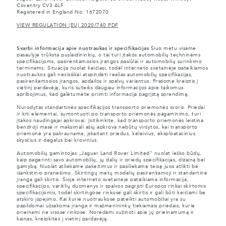
Coventry CV3 4LF.
Registered in England No: 1672070
VIEW REGULATION (EU) 2020/740 PDF
Svarbi informacija apie nuotraukas ir specifikacijas
Šiuo metu visame
pasaulyje trūksta puslaidininkių, o tai turi įtakos automobilių techninėms
specifikacijoms, pasirenkamosios įrangos pasiūlai ir automobilių surinkimo
terminams. Situacija nuolat keičiasi, todėl interneto svetainėje pateikiamos
nuotraukos gali nevisiškai atspindėti realias automobilių specifikacijas,
pasirenkamosios įrangos, apdailos ir spalvų variantus. Prašome kreiptis į
vietinį pardavėją, kuris suteiks daugiau informacijos apie taikomus
apribojimus, kad galėtumėte priimti informacija pagrįstą sprendimą.
Nurodytas standartinės specifikacijos transporto priemonės svoris. Priedai
ir kiti elementai, sumontuoti po transporto priemonės pagaminimo, turi
įtakos naudingajai apkrovai. Įsitikinkite, kad transporto priemonės leistina
bendroji masė ir maksimali ašių apkrova nebūtų viršytos, kai transporto
priemonė yra pakraunama, įskaitant priedus, keleivius, eksploatacinius
skysčius ir degalus bei krovinius.
Automobilių gamintojas „Jaguar Land Rover Limited“ nuolat ieško būdų,
kaip pagerinti savo automobilių, jų dalių ir priedų specifikacijas, dizainą bei
gamybą. Nuolat atliekame pakeitimus ir pasiliekame teisę juos atlikti be
išankstinio pranešimo. Skirtingų metų modelių pasirenkamoji ir standartinė
įranga gali skirtis. Šioje interneto svetainėje pateikiama informacija,
specifikacijos, variklių duomenys ir spalvos pagrįsti Europos rinkai skirtomis
specifikacijomis, todėl skirtingose rinkose gali skirtis ir gali būti keičiami be
atskiro įspėjimo. Kai kurie nuotraukose pateikti automobiliai yra su
papildomai užsakoma įranga ir mažmenininkų tiekiamais priedais, kurie
prieinami ne visose rinkose. Norėdami sužinoti apie jų prieinamumą ir
kainas, kreipkitės į vietinį pardavėją.