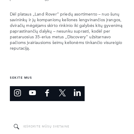
Dėl plataus „Land Rover“ priedų asortimento – nuo šunų
savininkų ir jų kompanionų keliones lengvinančios įrangos,
dviračių mėgėjams skirto rinkinio iki galybės kitų gyvenimą
paprastinančių dalykų – nesunku suprasti, kodėl per
pastaruosius 35-erius metus „Discovery“ užsitarnavo
pačioms įvairiausioms šeimų kelionėms tinkančio visureigio
reputaciją.
SEKITE MUS