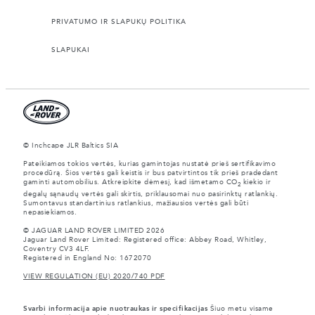
PRIVATUMO IR SLAPUKŲ POLITIKA
SLAPUKAI
© Inchcape JLR Baltics SIA
Pateikiamos tokios vertės, kurias gamintojas nustatė prieš sertifikavimo
procedūrą. Šios vertės gali keistis ir bus patvirtintos tik prieš pradedant
gaminti automobilius. Atkreipkite dėmesį, kad išmetamo CO
kiekio ir
2
degalų sąnaudų vertės gali skirtis, priklausomai nuo pasirinktų ratlankių.
Sumontavus standartinius ratlankius, mažiausios vertės gali būti
nepasiekiamos.
© JAGUAR LAND ROVER LIMITED 2026
Jaguar Land Rover Limited: Registered office: Abbey Road, Whitley,
Coventry CV3 4LF.
Registered in England No: 1672070
VIEW REGULATION (EU) 2020/740 PDF
Svarbi informacija apie nuotraukas ir specifikacijas
Šiuo metu visame