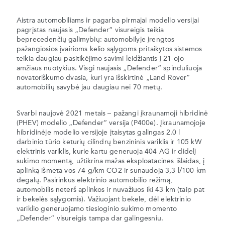
Aistra automobiliams ir pagarba pirmajai modelio versijai
pagrįstas naujasis „Defender“ visureigis teikia
beprecedenčių galimybių: automobilyje įrengtos
pažangiosios įvairioms kelio sąlygoms pritaikytos sistemos
teikia daugiau pasitikėjimo savimi leidžiantis į 21-ojo
amžiaus nuotykius. Visgi naujasis „Defender“ spinduliuoja
novatoriškumo dvasia, kuri yra išskirtinė „Land Rover“
automobilių savybė jau daugiau nei 70 metų.
Svarbi naujovė 2021 metais – pažangi įkraunamoji hibridinė
(PHEV) modelio „Defender“ versija (P400e). Įkraunamojoje
hibridinėje modelio versijoje įtaisytas galingas 2.0 l
darbinio tūrio keturių cilindrų benzininis variklis ir 105 kW
elektrinis variklis, kurie kartu generuoja 404 AG ir didelį
sukimo momentą, užtikrina mažas eksploatacines išlaidas, į
aplinką išmeta vos 74 g/km CO2 ir sunaudoja 3,3 l/100 km
degalų. Pasirinkus elektrinio automobilio režimą,
automobilis neterš aplinkos ir nuvažiuos iki 43 km (taip pat
ir bekelės sąlygomis). Važiuojant bekele, dėl elektrinio
variklio generuojamo tiesioginio sukimo momento
„Defender“ visureigis tampa dar galingesniu.