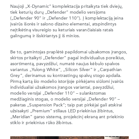
Naujoji „X-Dynamic“ komplektacija pritaikyta tiek dviejų,
tiek keturių durų „Defender“ modelio versijoms
(„Defender 90“ ir „Defender 110“). Į komplektaciją įeina
įvairūs išorės ir salono dizaino elementai, atspindintys
neįtikėtiną visureigio su keturiais varančiaisiais ratais
galingumą ir išskiriantys jį iš minios.
Be to, gamintojas praplėtė papildomai užsakomos įrangos,
skirtos pritaikyti „Defender“ pagal individualius poreikius,
asortimentą, pavyzdžiui, numatė naujus kėbulo spalvos
variantus „Yulong White“, „Silicon Silver“ ir „Carpathian
Grey“, derinamus su kontrastingų spalvų stogo apdaila.
Pirmą kartą šio modelio istorijoje pirkėjams siūlomi įvairūs
individualiai užsakomos įrangos variantai, pavyzdžiui,
modelio versijai „Defender 110“ – sulankstomas
medžiaginis stogas, o modelio versijai „Defender 90“ –
paketas „Suspension Pack“; taip pat pirkėjai gali atskirai
užsisakyti „Premium“ stiliaus LED priekinius žibintus,
„Meridian“ garso sistemą, projekcinį ekraną ant priekinio
stiklo ir priekinius rūko žibintus.