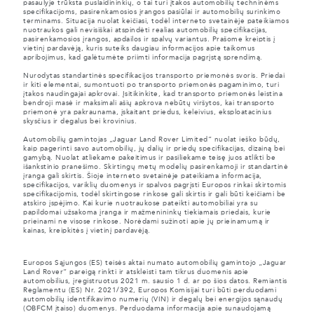
pasaulyje trūksta puslaidininkių, o tai turi įtakos automobilių techninėms
specifikacijoms, pasirenkamosios įrangos pasiūlai ir automobilių surinkimo
terminams. Situacija nuolat keičiasi, todėl interneto svetainėje pateikiamos
nuotraukos gali nevisiškai atspindėti realias automobilių specifikacijas,
pasirenkamosios įrangos, apdailos ir spalvų variantus. Prašome kreiptis į
vietinį pardavėją, kuris suteiks daugiau informacijos apie taikomus
apribojimus, kad galėtumėte priimti informacija pagrįstą sprendimą.
Nurodytas standartinės specifikacijos transporto priemonės svoris. Priedai
ir kiti elementai, sumontuoti po transporto priemonės pagaminimo, turi
įtakos naudingajai apkrovai. Įsitikinkite, kad transporto priemonės leistina
bendroji masė ir maksimali ašių apkrova nebūtų viršytos, kai transporto
priemonė yra pakraunama, įskaitant priedus, keleivius, eksploatacinius
skysčius ir degalus bei krovinius.
Automobilių gamintojas „Jaguar Land Rover Limited“ nuolat ieško būdų,
kaip pagerinti savo automobilių, jų dalių ir priedų specifikacijas, dizainą bei
gamybą. Nuolat atliekame pakeitimus ir pasiliekame teisę juos atlikti be
išankstinio pranešimo. Skirtingų metų modelių pasirenkamoji ir standartinė
įranga gali skirtis. Šioje interneto svetainėje pateikiama informacija,
specifikacijos, variklių duomenys ir spalvos pagrįsti Europos rinkai skirtomis
specifikacijomis, todėl skirtingose rinkose gali skirtis ir gali būti keičiami be
atskiro įspėjimo. Kai kurie nuotraukose pateikti automobiliai yra su
papildomai užsakoma įranga ir mažmenininkų tiekiamais priedais, kurie
prieinami ne visose rinkose. Norėdami sužinoti apie jų prieinamumą ir
kainas, kreipkitės į vietinį pardavėją.
Europos Sąjungos (ES) teisės aktai numato automobilių gamintojo „Jaguar
Land Rover“ pareigą rinkti ir atskleisti tam tikrus duomenis apie
automobilius, įregistruotus 2021 m. sausio 1 d. ar po šios datos. Remiantis
Reglamentu (ES) Nr. 2021/392, Europos Komisijai turi būti perduodami
automobilių identifikavimo numerių (VIN) ir degalų bei energijos sąnaudų
(OBFCM įtaiso) duomenys. Perduodama informacija apie sunaudojamą