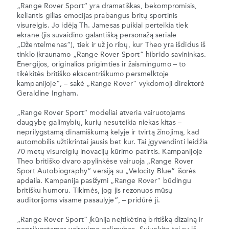
„Range Rover Sport“ yra dramatiškas, bekompromisis,
keliantis gilias emocijas prabangus britų sportinis
visureigis. Jo idėją Th. Jamesas puikiai perteikia tiek
ekrane (jis suvaidino galantišką personažą seriale
„Džentelmenas“), tiek ir už jo ribų, kur Theo yra išdidus iš
tinklo įkraunamo „Range Rover Sport“ hibrido savininkas.
Energijos, originalios prigimties ir žaismingumo – to
tikėkitės britiško ekscentriškumo persmelktoje
kampanijoje“, – sakė „Range Rover“ vykdomoji direktorė
Geraldine Ingham.
„Range Rover Sport“ modeliai atveria vairuotojams
daugybę galimybių, kurių nesuteikia niekas kitas –
neprilygstamą dinamiškumą kelyje ir tvirtą žinojimą, kad
automobilis užtikrintai jausis bet kur. Tai įgyvendinti leidžia
70 metų visureigių inovacijų kūrimo patirtis. Kampanijoje
Theo britiško dvaro apylinkėse vairuoja „Range Rover
Sport Autobiography“ versiją su „Velocity Blue“ išorės
apdaila. Kampanija pasižymi „Range Rover“ būdingu
britišku humoru. Tikimės, jog jis rezonuos mūsų
auditorijoms visame pasaulyje“, – pridūrė ji.
„Range Rover Sport“ įkūnija neįtikėtiną britišką dizainą ir