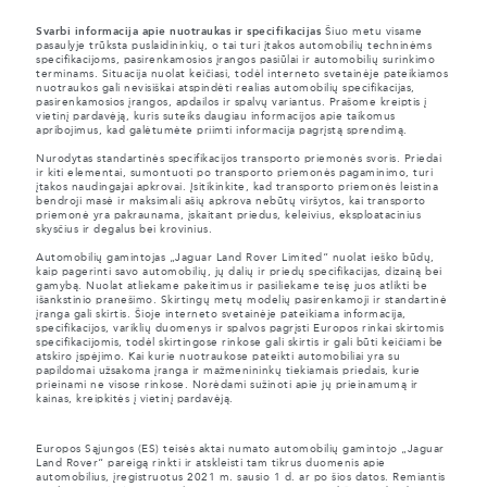
Svarbi informacija apie nuotraukas ir specifikacijas
Šiuo metu visame
pasaulyje trūksta puslaidininkių, o tai turi įtakos automobilių techninėms
specifikacijoms, pasirenkamosios įrangos pasiūlai ir automobilių surinkimo
terminams. Situacija nuolat keičiasi, todėl interneto svetainėje pateikiamos
nuotraukos gali nevisiškai atspindėti realias automobilių specifikacijas,
pasirenkamosios įrangos, apdailos ir spalvų variantus. Prašome kreiptis į
vietinį pardavėją, kuris suteiks daugiau informacijos apie taikomus
apribojimus, kad galėtumėte priimti informacija pagrįstą sprendimą.
Nurodytas standartinės specifikacijos transporto priemonės svoris. Priedai
ir kiti elementai, sumontuoti po transporto priemonės pagaminimo, turi
įtakos naudingajai apkrovai. Įsitikinkite, kad transporto priemonės leistina
bendroji masė ir maksimali ašių apkrova nebūtų viršytos, kai transporto
priemonė yra pakraunama, įskaitant priedus, keleivius, eksploatacinius
skysčius ir degalus bei krovinius.
Automobilių gamintojas „Jaguar Land Rover Limited“ nuolat ieško būdų,
kaip pagerinti savo automobilių, jų dalių ir priedų specifikacijas, dizainą bei
gamybą. Nuolat atliekame pakeitimus ir pasiliekame teisę juos atlikti be
išankstinio pranešimo. Skirtingų metų modelių pasirenkamoji ir standartinė
įranga gali skirtis. Šioje interneto svetainėje pateikiama informacija,
specifikacijos, variklių duomenys ir spalvos pagrįsti Europos rinkai skirtomis
specifikacijomis, todėl skirtingose rinkose gali skirtis ir gali būti keičiami be
atskiro įspėjimo. Kai kurie nuotraukose pateikti automobiliai yra su
papildomai užsakoma įranga ir mažmenininkų tiekiamais priedais, kurie
prieinami ne visose rinkose. Norėdami sužinoti apie jų prieinamumą ir
kainas, kreipkitės į vietinį pardavėją.
Europos Sąjungos (ES) teisės aktai numato automobilių gamintojo „Jaguar
Land Rover“ pareigą rinkti ir atskleisti tam tikrus duomenis apie
automobilius, įregistruotus 2021 m. sausio 1 d. ar po šios datos. Remiantis