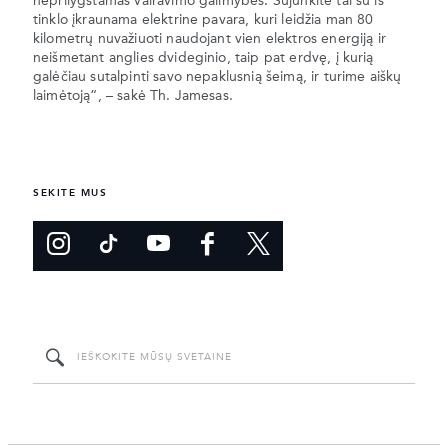
neprilygstamas vairavimo galimybes. Sujunkite tai su iš
tinklo įkraunama elektrine pavara, kuri leidžia man 80
kilometrų nuvažiuoti naudojant vien elektros energiją ir
neišmetant anglies dvideginio, taip pat erdvę, į kurią
galėčiau sutalpinti savo nepaklusnią šeimą, ir turime aiškų
laimėtoją“, – sakė Th. Jamesas.
SEKITE MUS