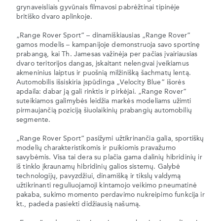
grynaveisliais gyvūnais filmavosi pabrėžtinai tipinėje
britiško dvaro aplinkoje.
„Range Rover Sport“ – dinamiškiausias „Range Rover“
gamos modelis – kampanijoje demonstruoja savo sportinę
prabangą, kai Th. Jamesas važinėja per pačias įvairiausias
dvaro teritorijos dangas, įskaitant nelengvai įveikiamus
akmeninius laiptus ir puošnią milžinišką šachmatų lentą.
Automobilis išsiskiria įspūdinga „Velocity Blue“ išorės
apdaila: dabar ją gali rinktis ir pirkėjai. „Range Rover“
suteikiamos galimybės leidžia markės modeliams užimti
pirmaujančią poziciją šiuolaikinių prabangių automobilių
segmente.
„Range Rover Sport“ pasižymi užtikrinančia galia, sportiškų
modelių charakteristikomis ir puikiomis pravažumo
savybėmis. Visa tai dera su plačia gama dalinių hibridinių ir
iš tinklo įkraunamų hibridinių galios sistemų. Galybė
technologijų, pavyzdžiui, dinamišką ir tikslų valdymą
užtikrinanti reguliuojamoji kintamojo veikimo pneumatinė
pakaba, sukimo momento perdavimo nukreipimo funkcija ir
kt., padeda pasiekti didžiausią našumą.