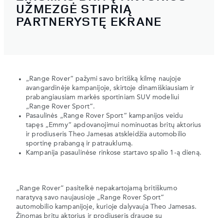
UŽMEZGĖ STIPRIĄ
PARTNERYSTĘ EKRANE
„Range Rover“ pažymi savo britišką kilmę naujoje
avangardinėje kampanijoje, skirtoje dinamiškiausiam ir
prabangiausiam markės sportiniam SUV modeliui
„Range Rover Sport“.
Pasaulinės „Range Rover Sport“ kampanijos veidu
tapęs „Emmy“ apdovanojimui nominuotas britų aktorius
ir prodiuseris Theo Jamesas atskleidžia automobilio
sportinę prabangą ir patrauklumą.
Kampanija pasaulinėse rinkose startavo spalio 1-ą dieną.
„Range Rover“ pasitelkė nepakartojamą britiškumo
naratyvą savo naujausioje „Range Rover Sport“
automobilio kampanijoje, kurioje dalyvauja Theo Jamesas.
Žinomas britų aktorius ir prodiuseris drauge su