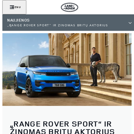
MENU
NAUJIENOS
„RANGE ROVER SPORT“ IR ŽINOMAS BRITŲ AKTORIUS
UŽMEZGĖ STIPRIĄ PARTNERYSTĘ EKRANE
„RANGE ROVER SPORT“ IR
ŽINOMAS BRITŲ AKTORIUS