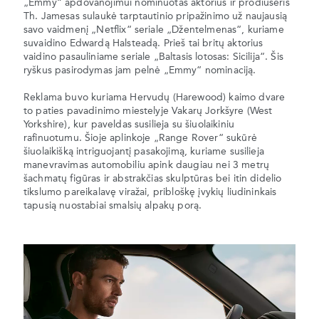
„Emmy“ apdovanojimui nominuotas aktorius ir prodiuseris
Th. Jamesas sulaukė tarptautinio pripažinimo už naujausią
savo vaidmenį „Netflix“ seriale „Džentelmenas“, kuriame
suvaidino Edwardą Halsteadą. Prieš tai britų aktorius
vaidino pasauliniame seriale „Baltasis lotosas: Sicilija“. Šis
ryškus pasirodymas jam pelnė „Emmy“ nominaciją.
Reklama buvo kuriama Hervudų (Harewood) kaimo dvare
to paties pavadinimo miestelyje Vakarų Jorkšyre (West
Yorkshire), kur paveldas susilieja su šiuolaikiniu
rafinuotumu. Šioje aplinkoje „Range Rover“ sukūrė
šiuolaikišką intriguojantį pasakojimą, kuriame susilieja
manevravimas automobiliu apink daugiau nei 3 metrų
šachmatų figūras ir abstrakčias skulptūras bei itin didelio
tikslumo pareikalavę viražai, pribloškę įvykių liudininkais
tapusią nuostabiai smalsių alpakų porą.