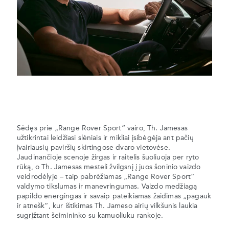
Sėdęs prie „Range Rover Sport“ vairo, Th. Jamesas
užtikrintai leidžiasi slėniais ir mikliai įsibėgėja ant pačių
įvairiausių paviršių skirtingose dvaro vietovėse.
Jaudinančioje scenoje žirgas ir raitelis šuoliuoja per ryto
rūką, o Th. Jamesas mesteli žvilgsnį į juos šoninio vaizdo
veidrodėlyje – taip pabrėžiamas „Range Rover Sport“
valdymo tikslumas ir manevringumas. Vaizdo medžiagą
papildo energingas ir savaip pateikiamas žaidimas „pagauk
ir atnešk“, kur ištikimas Th. Jameso airių vilkšunis laukia
sugrįžtant šeimininko su kamuoliuku rankoje.