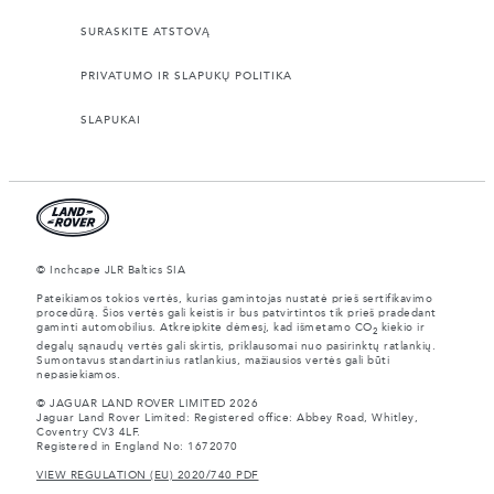
SURASKITE ATSTOVĄ
PRIVATUMO IR SLAPUKŲ POLITIKA
SLAPUKAI
© Inchcape JLR Baltics SIA
Pateikiamos tokios vertės, kurias gamintojas nustatė prieš sertifikavimo
procedūrą. Šios vertės gali keistis ir bus patvirtintos tik prieš pradedant
gaminti automobilius. Atkreipkite dėmesį, kad išmetamo CO
kiekio ir
2
degalų sąnaudų vertės gali skirtis, priklausomai nuo pasirinktų ratlankių.
Sumontavus standartinius ratlankius, mažiausios vertės gali būti
nepasiekiamos.
© JAGUAR LAND ROVER LIMITED 2026
Jaguar Land Rover Limited: Registered office: Abbey Road, Whitley,
Coventry CV3 4LF.
Registered in England No: 1672070
VIEW REGULATION (EU) 2020/740 PDF