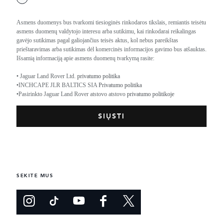
Asmens duomenys bus tvarkomi tiesioginės rinkodaros tikslais, remiantis teisėtu
asmens duomenų valdytojo interesu arba sutikimu, kai rinkodarai reikalingas
gavėjo sutikimas pagal galiojančius teisės aktus, kol nebus pareikštas
prieštaravimas arba sutikimas dėl komercinės informacijos gavimo bus atšauktas.
Išsamią informaciją apie asmens duomenų tvarkymą rasite:
• Jaguar Land Rover Ltd.
privatumo politika
•INCHCAPE JLR BALTICS SIA
Privatumo politika
•Pasirinkto Jaguar Land Rover atstovo atstovo
privatumo politikoje
SEKITE MUS