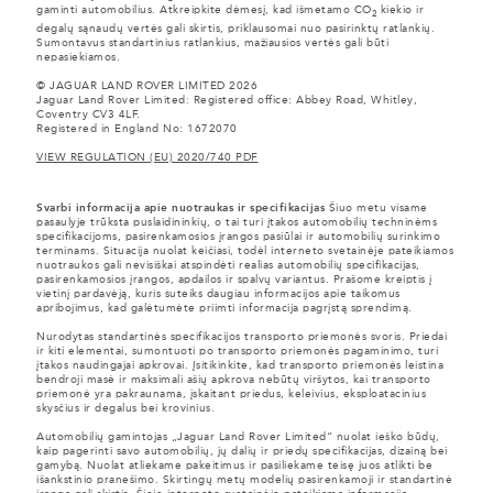
gaminti automobilius. Atkreipkite dėmesį, kad išmetamo CO
kiekio ir
2
degalų sąnaudų vertės gali skirtis, priklausomai nuo pasirinktų ratlankių.
Sumontavus standartinius ratlankius, mažiausios vertės gali būti
nepasiekiamos.
© JAGUAR LAND ROVER LIMITED 2026
Jaguar Land Rover Limited: Registered office: Abbey Road, Whitley,
Coventry CV3 4LF.
Registered in England No: 1672070
VIEW REGULATION (EU) 2020/740 PDF
Svarbi informacija apie nuotraukas ir specifikacijas
Šiuo metu visame
pasaulyje trūksta puslaidininkių, o tai turi įtakos automobilių techninėms
specifikacijoms, pasirenkamosios įrangos pasiūlai ir automobilių surinkimo
terminams. Situacija nuolat keičiasi, todėl interneto svetainėje pateikiamos
nuotraukos gali nevisiškai atspindėti realias automobilių specifikacijas,
pasirenkamosios įrangos, apdailos ir spalvų variantus. Prašome kreiptis į
vietinį pardavėją, kuris suteiks daugiau informacijos apie taikomus
apribojimus, kad galėtumėte priimti informacija pagrįstą sprendimą.
Nurodytas standartinės specifikacijos transporto priemonės svoris. Priedai
ir kiti elementai, sumontuoti po transporto priemonės pagaminimo, turi
įtakos naudingajai apkrovai. Įsitikinkite, kad transporto priemonės leistina
bendroji masė ir maksimali ašių apkrova nebūtų viršytos, kai transporto
priemonė yra pakraunama, įskaitant priedus, keleivius, eksploatacinius
skysčius ir degalus bei krovinius.
Automobilių gamintojas „Jaguar Land Rover Limited“ nuolat ieško būdų,
kaip pagerinti savo automobilių, jų dalių ir priedų specifikacijas, dizainą bei
gamybą. Nuolat atliekame pakeitimus ir pasiliekame teisę juos atlikti be
išankstinio pranešimo. Skirtingų metų modelių pasirenkamoji ir standartinė