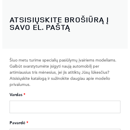
ATSISIŲSKITE BROŠIŪRĄ Į
SAVO EL. PAŠTĄ
Šiuo metu turime specialių pasiūlymų įvairiems modeliams.
Galbūt svarstytumėte įsigyti naują automobilį per
artimiausius tris mėnesius, jei jis atitiktų Jūsų lūkesčius?
Atsisiųskite katalogą ir sužinokite daugiau apie modelio
privalumus.
Vardas
*
Pavardė
*