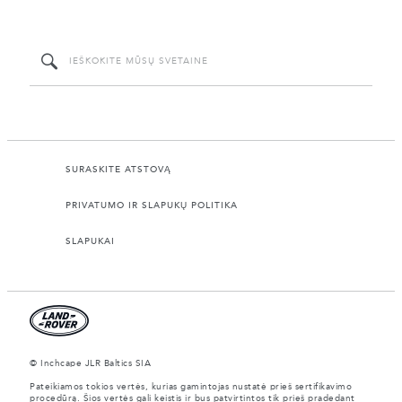
SURASKITE ATSTOVĄ
PRIVATUMO IR SLAPUKŲ POLITIKA
SLAPUKAI
© Inchcape JLR Baltics SIA
Pateikiamos tokios vertės, kurias gamintojas nustatė prieš sertifikavimo
procedūrą. Šios vertės gali keistis ir bus patvirtintos tik prieš pradedant