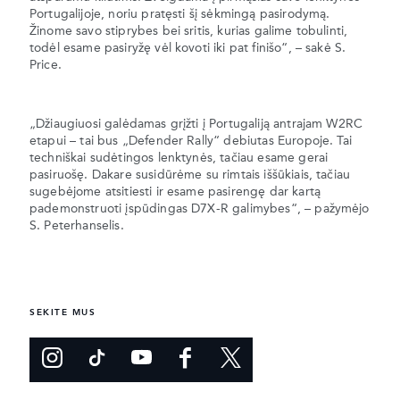
Portugalijoje, noriu pratęsti šį sėkmingą pasirodymą.
Žinome savo stiprybes bei sritis, kurias galime tobulinti,
todėl esame pasiryžę vėl kovoti iki pat finišo“, – sakė S.
Price.
„Džiaugiuosi galėdamas grįžti į Portugaliją antrajam W2RC
etapui – tai bus „Defender Rally“ debiutas Europoje. Tai
techniškai sudėtingos lenktynės, tačiau esame gerai
pasiruošę. Dakare susidūrėme su rimtais iššūkiais, tačiau
sugebėjome atsitiesti ir esame pasirengę dar kartą
pademonstruoti įspūdingas D7X-R galimybes“, – pažymėjo
S. Peterhanselis.
SEKITE MUS