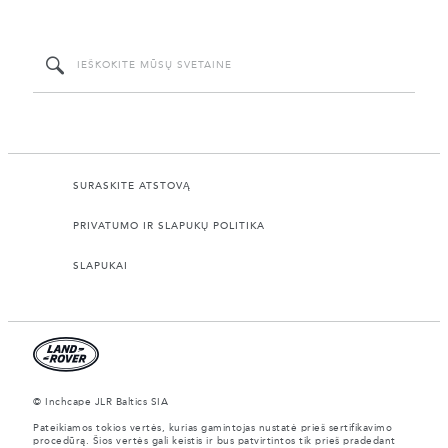
SURASKITE ATSTOVĄ
PRIVATUMO IR SLAPUKŲ POLITIKA
SLAPUKAI
© Inchcape JLR Baltics SIA
Pateikiamos tokios vertės, kurias gamintojas nustatė prieš sertifikavimo
procedūrą. Šios vertės gali keistis ir bus patvirtintos tik prieš pradedant