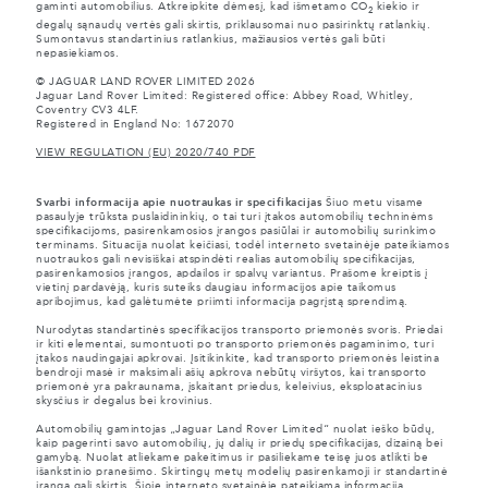
gaminti automobilius. Atkreipkite dėmesį, kad išmetamo CO
kiekio ir
2
degalų sąnaudų vertės gali skirtis, priklausomai nuo pasirinktų ratlankių.
Sumontavus standartinius ratlankius, mažiausios vertės gali būti
nepasiekiamos.
© JAGUAR LAND ROVER LIMITED 2026
Jaguar Land Rover Limited: Registered office: Abbey Road, Whitley,
Coventry CV3 4LF.
Registered in England No: 1672070
VIEW REGULATION (EU) 2020/740 PDF
Svarbi informacija apie nuotraukas ir specifikacijas
Šiuo metu visame
pasaulyje trūksta puslaidininkių, o tai turi įtakos automobilių techninėms
specifikacijoms, pasirenkamosios įrangos pasiūlai ir automobilių surinkimo
terminams. Situacija nuolat keičiasi, todėl interneto svetainėje pateikiamos
nuotraukos gali nevisiškai atspindėti realias automobilių specifikacijas,
pasirenkamosios įrangos, apdailos ir spalvų variantus. Prašome kreiptis į
vietinį pardavėją, kuris suteiks daugiau informacijos apie taikomus
apribojimus, kad galėtumėte priimti informacija pagrįstą sprendimą.
Nurodytas standartinės specifikacijos transporto priemonės svoris. Priedai
ir kiti elementai, sumontuoti po transporto priemonės pagaminimo, turi
įtakos naudingajai apkrovai. Įsitikinkite, kad transporto priemonės leistina
bendroji masė ir maksimali ašių apkrova nebūtų viršytos, kai transporto
priemonė yra pakraunama, įskaitant priedus, keleivius, eksploatacinius
skysčius ir degalus bei krovinius.
Automobilių gamintojas „Jaguar Land Rover Limited“ nuolat ieško būdų,
kaip pagerinti savo automobilių, jų dalių ir priedų specifikacijas, dizainą bei
gamybą. Nuolat atliekame pakeitimus ir pasiliekame teisę juos atlikti be
išankstinio pranešimo. Skirtingų metų modelių pasirenkamoji ir standartinė
įranga gali skirtis. Šioje interneto svetainėje pateikiama informacija,