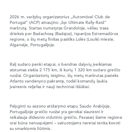
2026 m. varžybų organizatorius „Automóvel Club de
Portugal“ (ACP) atnaujino „bp Ultimate Rally-Raid“
maršrutą. Startas numatytas Grandoloje, vėliau trasa
drieksis per Badachosą (Badajoz), Ispanijos Estremadūros
regione, o šių metų finišas pasitiks Lolės (Loulé) mieste,
Algarvėje, Portugalijoje.
Ralį sudaro penki etapai, o bendras dalyvių įveikiamas
atstumas siekia 2 175 km, iš kurių 1 320 km sudaro greičio
ruožai. Organizatorių teigimu, šių metų maršrutas pasieks
Atlanto vandenyno pakrantę, todėl komandų laukia
įvairesnis reljefas ir nauji techniniai iššūkiai.
Palyginti su sezono atidarymo etapu Saudo Arabijoje,
Portugalijoje greičio ruožai yra gerokai siauresni ir
reikalauja didesnio vidutinio greičio. Pavasarį šiame regione
orai būna nenuspėjami – vairuotojams neretai tenka kovoti
su smarkiomis liūtimis.