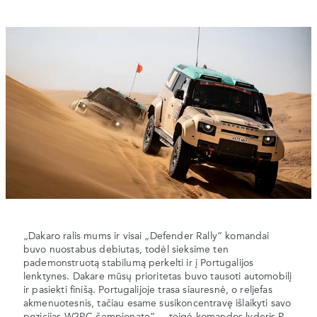
„Dakaro ralis mums ir visai „Defender Rally“ komandai
buvo nuostabus debiutas, todėl sieksime ten
pademonstruotą stabilumą perkelti ir į Portugalijos
lenktynes. Dakare mūsų prioritetas buvo tausoti automobilį
ir pasiekti finišą. Portugalijoje trasa siauresnė, o reljefas
akmenuotesnis, tačiau esame susikoncentravę išlaikyti savo
pozicijas W2RC čempionate“, – teigė komandos lyderis R.