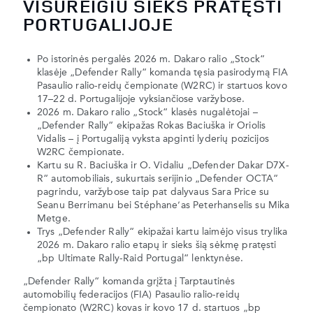
VISUREIGIU SIEKS PRATĘSTI
PORTUGALIJOJE
Po istorinės pergalės 2026 m. Dakaro ralio „Stock“
klasėje „Defender Rally“ komanda tęsia pasirodymą FIA
Pasaulio ralio-reidų čempionate (W2RC) ir startuos kovo
17–22 d. Portugalijoje vyksiančiose varžybose.
2026 m. Dakaro ralio „Stock“ klasės nugalėtojai –
„Defender Rally“ ekipažas Rokas Baciuška ir Oriolis
Vidalis – į Portugaliją vyksta apginti lyderių pozicijos
W2RC čempionate.
Kartu su R. Baciuška ir O. Vidaliu „Defender Dakar D7X-
R“ automobiliais, sukurtais serijinio „Defender OCTA“
pagrindu, varžybose taip pat dalyvaus Sara Price su
Seanu Berrimanu bei Stéphane’as Peterhanselis su Mika
Metge.
Trys „Defender Rally“ ekipažai kartu laimėjo visus trylika
2026 m. Dakaro ralio etapų ir sieks šią sėkmę pratęsti
„bp Ultimate Rally-Raid Portugal“ lenktynėse.
„Defender Rally“ komanda grįžta į Tarptautinės
automobilių federacijos (FIA) Pasaulio ralio-reidų
čempionato (W2RC) kovas ir kovo 17 d. startuos „bp