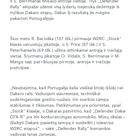
ir S. Berrimanas finišavo antroje vietoje. Trys „Defender
Rally“ ekipažai užėmė visą lyderių trejetuką dešimtyje iš
trylikos Dakaro etapų. Dabar šį rezultatą jie mėgins
pakartoti Portugalijoje.
Šiuo metu R. Baciuška (107 tšk.) pirmauja W2RC „Stock“
klasės vairuotojų įskaitoje, o S. Price (87 tšk.) ir S.
Peterhanselis (69 tšk.) užima atitinkamai antrąją ir trečiąją
vietas. Šturmanų įskaitoje O. Vidalis, S. Berrimanas ir M.
Metge taip pat rikiuojasi pirmoje, antroje ir trečioje
pozicijose.
„Neabejotina, kad Portugalija kelia visiškai kitokį iššūkį nei
Dakaro ralis. Važiuojant siauresniais, techniškai
sudėtingesniais greičio ruožais, itin svarbūs tampa
stabilumas ir tikslumas. Patikimumas yra prioritetas, ypač
„Stock“ klasėje, o Dakaras patvirtino, kad „Defender Dakar
D7X-R“ yra itin konkurencingas automobilis. Mūsų tikslas –
išlaikyti Dakare pasiektą tempą ir susitelkti į tolesnius
W2RC etapus“, – sakė „Defender Rally“ komandos
vadovas Ianas Jamesas.