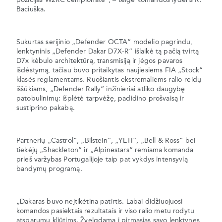
Baciuška.
Sukurtas serijinio „Defender OCTA“ modelio pagrindu,
lenktyninis „Defender Dakar D7X-R“ išlaikė tą pačią tvirtą
D7x kėbulo architektūrą, transmisiją ir jėgos pavaros
išdėstymą, tačiau buvo pritaikytas naujiesiems FIA „Stock“
klasės reglamentams. Ruošiantis ekstremaliems ralio-reidų
iššūkiams, „Defender Rally“ inžinieriai atliko daugybę
patobulinimų: išplėtė tarpvėžę, padidino prošvaisą ir
sustiprino pakabą.
Partnerių „Castrol“, „Bilstein“, „YETI“, „Bell & Ross“ bei
tiekėjų „Shackleton“ ir „Alpinestars“ remiama komanda
prieš varžybas Portugalijoje taip pat vykdys intensyvią
bandymų programą.
„Dakaras buvo neįtikėtina patirtis. Labai didžiuojuosi
komandos pasiektais rezultatais ir viso ralio metu rodytu
atsparumu kliūtims. Žvelgdama į pirmąsias savo lenktynes