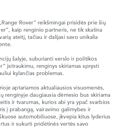
„Range Rover“ reikšmingai prisidės prie šių
“, kaip renginio partneris, ne tik skatina
ią ateitį, tačiau ir dalijasi savo unikalia
ente.
jų šalyje, suburianti verslo ir politikos
r“ įsitraukimu, renginys skiriamas spręsti
auliui kylančias problemas.
rioje aptariamos aktualiausios visuomenės,
etų renginyje daugiausia dėmesio bus skiriama
tis ir tvarumas, kurios abi yra ypač svarbios
s į prabangą, vairavimo galimybes ir
iškuose automobiliuose, įkvepia kitus lyderius
rtus ir sukurti pridėtinės vertės savo