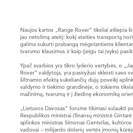
Naujos kartos „Range Rover“ tiksliai atliepia š
jau netolimą ateitį: kokį ateities transportą no
galima sukurti prabangą mėgstantiems klienta
tvarumo klausimus ir kaip (jeigu tai įvyks) pa
Ypač svarbios yra tikro lyderio vertybės, o „
Rover“ valdytoja, yra pasiryžusi skleisti savo 
šiltnamio efektą sukeliančių dujų poveikį apli
valdymo ir tiekimo grandinėje, o tokiems tiksl
mažinimą, tvarumą ir į žiedinę ekonomiką ori
„Lietuvos Davosas“ forume tikimasi sulaukti pe
Respublikos ministrai (finansų ministrė Gintarė
aplinkos ministras Simonas Gentvilas, kultūros 
vadovai – milijardo dolerių vertės įmonių kūrėj