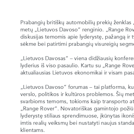
Prabangių britiškų automobilių prekių ženklas 
metų „Lietuvos Davoso“ renginio. „Range Rover
diskusijas temomis apie lyderystę, pažangą ir tvar
sėkme bei patirtimi prabangių visureigių segm
„Lietuvos Davosas“ – viena didžiausių konferenci
lyderius iš viso pasaulio. Kartu su „Range Rove
aktualiausias Lietuvos ekonomikai ir visam pas
„Lietuvos Davoso“ forumas – tai platforma, ku
verslo, politikos ir kultūros problemos. Šių m
svarbioms temoms, tokioms kaip transporto atei
„Range Rover“. Novatoriškas gamintojo požiūri
lyderystę stiliaus sprendimuose, įkūnytas ikon
imtis realių veiksmų bei nustatyti naujus standa
klientams.