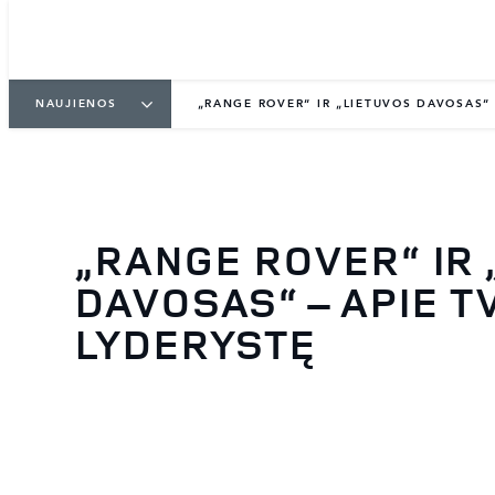
NAUJIENOS
„RANGE ROVER“ IR „LIETUVOS DAVOSAS“ –
„RANGE ROVER“ IR 
DAVOSAS“ – APIE TV
LYDERYSTĘ