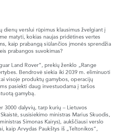
ių dienų verslui rūpimus klausimus žvelgiant į
rime matyti, kokias naujas pridėtines vertes
ms, kaip prabangą siūlančios įmonės sprendžia
sikeis prabangos suvokimas?
Jaguar Land Rover“, prekių ženklo „Range
vertybes. Bendrovė siekia iki 2039 m. eliminuoti
nkai visoje produktų gamybos, operacijų
ams pasiekti daug investuodama į taršos
entuotą gamybą.
r 3000 dalyvių, tarp kurių – Lietuvos
 Skaistė, susisiekimo ministras Marius Skuodis,
ministras Simonas Kairys), aukščiausi verslo
ai, kaip Arvydas Paukštys iš „Teltonikos“,