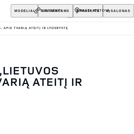
MODELIAI
SAVININKAMS
ATRASKITE
E-SALONAS
SUSISIEKTI
RASTI ATSTOVĄ
 APIE TVARIĄ ATEITĮ IR LYDERYSTĘ
„LIETUVOS
ARIĄ ATEITĮ IR