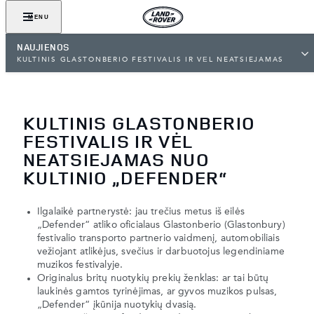
MENU
NAUJIENOS
KULTINIS GLASTONBERIO FESTIVALIS IR VĖL NEATSIEJAMAS
NUO KULTINIO „DEFENDER“
KULTINIS GLASTONBERIO
FESTIVALIS IR VĖL
NEATSIEJAMAS NUO
KULTINIO „DEFENDER“
Ilgalaikė partnerystė: jau trečius metus iš eilės
„Defender“ atliko oficialaus Glastonberio (Glastonbury)
festivalio transporto partnerio vaidmenį, automobiliais
vežiojant atlikėjus, svečius ir darbuotojus legendiniame
muzikos festivalyje.
Originalus britų nuotykių prekių ženklas: ar tai būtų
laukinės gamtos tyrinėjimas, ar gyvos muzikos pulsas,
„Defender“ įkūnija nuotykių dvasią.