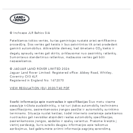
© Inchcape JLR Baltics SIA
Pateikiamos tokios vertės, kurias gamintojas nustatė prieš sertifikavimo
procedūrą. Šios vertės gali keistis ir bus patvirtintos tik prieš pradedant
gaminti automobilius. Atkreipkite dėmesį, kad išmetamo CO
kiekio ir
2
degalų sąnaudų vertės gali skirtis, priklausomai nuo pasirinktų ratlankių.
Sumontavus standartinius ratlankius, mažiausios vertės gali būti
nepasiekiamos.
© JAGUAR LAND ROVER LIMITED 2026
Jaguar Land Rover Limited: Registered office: Abbey Road, Whitley,
Coventry CV3 4LF.
Registered in England No: 1672070
VIEW REGULATION (EU) 2020/740 PDF
Svarbi informacija apie nuotraukas ir specifikacijas
Šiuo metu visame
pasaulyje trūksta puslaidininkių, o tai turi įtakos automobilių techninėms
specifikacijoms, pasirenkamosios įrangos pasiūlai ir automobilių surinkimo
terminams. Situacija nuolat keičiasi, todėl interneto svetainėje pateikiamos
nuotraukos gali nevisiškai atspindėti realias automobilių specifikacijas,
pasirenkamosios įrangos, apdailos ir spalvų variantus. Prašome kreiptis į
vietinį pardavėją, kuris suteiks daugiau informacijos apie taikomus
apribojimus, kad galėtumėte priimti informacija pagrįstą sprendimą.