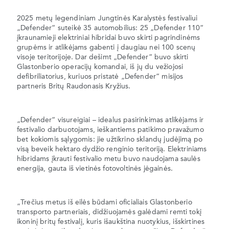
2025 metų legendiniam Jungtinės Karalystės festivaliui
„Defender“ suteikė 35 automobilius: 25 „Defender 110“
įkraunamieji elektriniai hibridai buvo skirti pagrindinėms
grupėms ir atlikėjams gabenti į daugiau nei 100 scenų
visoje teritorijoje. Dar dešimt „Defender“ buvo skirti
Glastonberio operacijų komandai, iš jų du vežiojosi
defibriliatorius, kuriuos pristatė „Defender“ misijos
partneris Britų Raudonasis Kryžius.
„Defender“ visureigiai – idealus pasirinkimas atlikėjams ir
festivalio darbuotojams, ieškantiems patikimo pravažumo
bet kokiomis sąlygomis: jie užtikrino sklandų judėjimą po
visą beveik hektaro dydžio renginio teritoriją. Elektriniams
hibridams įkrauti festivalio metu buvo naudojama saulės
energija, gauta iš vietinės fotovoltinės jėgainės.
„Trečius metus iš eilės būdami oficialiais Glastonberio
transporto partneriais, didžiuojamės galėdami remti tokį
ikoninį britų festivalį, kuris išaukština nuotykius, išskirtines