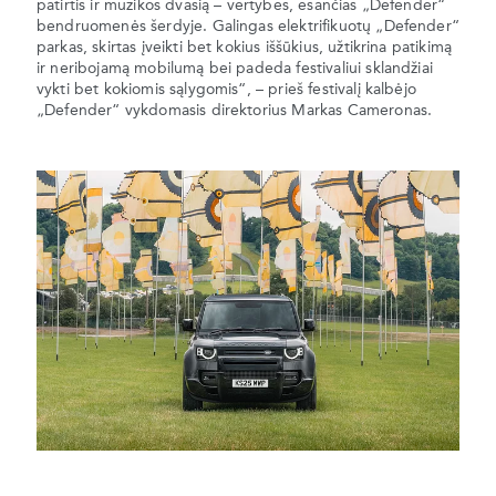
patirtis ir muzikos dvasią – vertybes, esančias „Defender“
bendruomenės šerdyje. Galingas elektrifikuotų „Defender“
parkas, skirtas įveikti bet kokius iššūkius, užtikrina patikimą
ir neribojamą mobilumą bei padeda festivaliui sklandžiai
vykti bet kokiomis sąlygomis“, – prieš festivalį kalbėjo
„Defender“ vykdomasis direktorius Markas Cameronas.