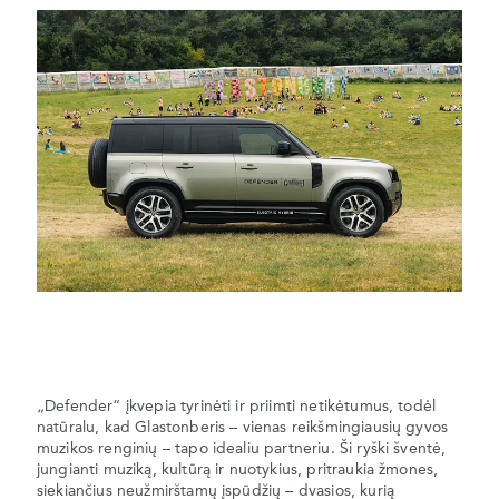
„Defender“ įkvepia tyrinėti ir priimti netikėtumus, todėl
natūralu, kad Glastonberis – vienas reikšmingiausių gyvos
muzikos renginių – tapo idealiu partneriu. Ši ryški šventė,
jungianti muziką, kultūrą ir nuotykius, pritraukia žmones,
siekiančius neužmirštamų įspūdžių – dvasios, kurią