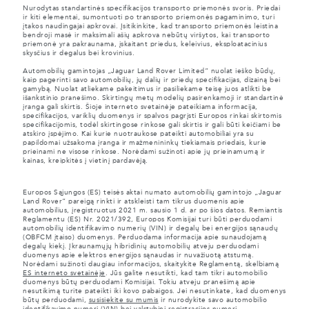
Nurodytas standartinės specifikacijos transporto priemonės svoris. Priedai
ir kiti elementai, sumontuoti po transporto priemonės pagaminimo, turi
įtakos naudingajai apkrovai. Įsitikinkite, kad transporto priemonės leistina
bendroji masė ir maksimali ašių apkrova nebūtų viršytos, kai transporto
priemonė yra pakraunama, įskaitant priedus, keleivius, eksploatacinius
skysčius ir degalus bei krovinius.
Automobilių gamintojas „Jaguar Land Rover Limited“ nuolat ieško būdų,
kaip pagerinti savo automobilių, jų dalių ir priedų specifikacijas, dizainą bei
gamybą. Nuolat atliekame pakeitimus ir pasiliekame teisę juos atlikti be
išankstinio pranešimo. Skirtingų metų modelių pasirenkamoji ir standartinė
įranga gali skirtis. Šioje interneto svetainėje pateikiama informacija,
specifikacijos, variklių duomenys ir spalvos pagrįsti Europos rinkai skirtomis
specifikacijomis, todėl skirtingose rinkose gali skirtis ir gali būti keičiami be
atskiro įspėjimo. Kai kurie nuotraukose pateikti automobiliai yra su
papildomai užsakoma įranga ir mažmenininkų tiekiamais priedais, kurie
prieinami ne visose rinkose. Norėdami sužinoti apie jų prieinamumą ir
kainas, kreipkitės į vietinį pardavėją.
Europos Sąjungos (ES) teisės aktai numato automobilių gamintojo „Jaguar
Land Rover“ pareigą rinkti ir atskleisti tam tikrus duomenis apie
automobilius, įregistruotus 2021 m. sausio 1 d. ar po šios datos. Remiantis
Reglamentu (ES) Nr. 2021/392, Europos Komisijai turi būti perduodami
automobilių identifikavimo numerių (VIN) ir degalų bei energijos sąnaudų
(OBFCM įtaiso) duomenys. Perduodama informacija apie sunaudojamą
degalų kiekį. Įkraunamųjų hibridinių automobilių atveju perduodami
duomenys apie elektros energijos sąnaudas ir nuvažiuotą atstumą.
Norėdami sužinoti daugiau informacijos, skaitykite Reglamentą, skelbiamą
ES interneto svetainėje
. Jūs galite nesutikti, kad tam tikri automobilio
duomenys būtų perduodami Komisijai. Tokiu atveju pranešimą apie
nesutikimą turite pateikti iki kovo pabaigos. Jei nesutinkate, kad duomenys
būtų perduodami,
susisiekite su mumis
ir nurodykite savo automobilio