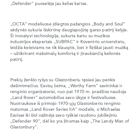
„Defender“ puoselėja jau kelias kartas.
„OCTA“ modeliuose įdiegtos pažangios „Body and Soul“
sėdynės sukuria išskirtinę daugiapojūtę garso patirtį kelyje.
Ši inovatyvi technologija, sukurta kartu su muzikos
industrijos ekspertais „SUBPAC“ ir Koventrio universitetu,
leidžia keleiviams ne tik klausytis, bet ir fiziškai jausti muziką
– užtikrinant maksimalų komfortą ir įtraukiančią kelionės
patirtį.
Prekių ženklo ryšys su Glastonberiu tęsiasi jau penkis
dešimtmečius. Eavisų šeima, „Worthy Farm“ savininkai ir
renginio organizatoriai, nuo pat 1970 m. pradžios naudoja
„Land Rover“ automobilius savo ūkyje ir festivaliuose.
Nuotraukose iš pirmojo 1970-ųjų Glastonberio renginio
matomas „Land Rover Series IIA“ modelis, o Michaelas
Eavisas iki šiol važinėja savo ryškiai raudonu jubiliejiniu
„Defender 90“, dėl ko yra žinomas kaip „The Landy Man of
Glastonbury“.