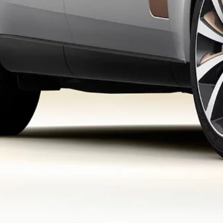
© Inchcape JLR Baltics SIA
Pateikiamos tokios vertės, kurias gamintojas nustatė prieš sertifikavimo procedūr
priklausomai nuo pasirinktų ratlankių. Sumontavus standartinius ratlankius, mažia
© JAGUAR LAND ROVER LIMITED 2026
Jaguar Land Rover Limited: Registered office: Abbey Road, Whitley, Coventry C
Registered in England No: 1672070
VIEW REGULATION (EU) 2020/740 PDF
Svarbi informacija apie nuotraukas ir specifikacijas
Šiuo metu visame pasaulyje tr
keičiasi, todėl interneto svetainėje pateikiamos nuotraukos gali nevisiškai atspindė
taikomus apribojimus, kad galėtumėte priimti informacija pagrįstą sprendimą.
Nurodytas standartinės specifikacijos transporto priemonės svoris. Priedai ir kit
ašių apkrova nebūtų viršytos, kai transporto priemonė yra pakraunama, įskaitant pr
Automobilių gamintojas „Jaguar Land Rover Limited“ nuolat ieško būdų, kaip pagerin
Skirtingų metų modelių pasirenkamoji ir standartinė įranga gali skirtis. Šioje intern
gali būti keičiami be atskiro įspėjimo. Kai kurie nuotraukose pateikti automobilia
vietinį pardavėją.
Europos Sąjungos (ES) teisės aktai numato automobilių gamintojo „Jaguar Land Rov
Europos Komisijai turi būti perduodami automobilių identifikavimo numerių (VIN
perduodami duomenys apie elektros energijos sąnaudas ir nuvažiuotą atstumą. No
perduodami Komisijai. Tokiu atveju pranešimą apie nesutikimą turite pateikti i
registracijos numerį.