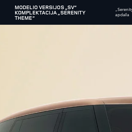
MODELIO VERSIJOS „SV“
„Serenit
KOMPLEKTACIJA „SERENITY
apdaila
THEME“
MODELIAI
SUŽINOKIT
RANGE ROVER
INCONTRO
RANGE ROVER SPORT
ATSISIŲSKI
RANGE ROVER VELAR
REGISTRUO
RANGE ROVER EVOQUE
INFORMUO
DISCOVERY
SUSISIEKIT
DISCOVERY SPORT