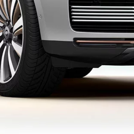
ą. Šios vertės gali keistis ir bus patvirtintos tik prieš pradedant gaminti automobilius. 
usios vertės gali būti nepasiekiamos.
V3 4LF.
ūksta puslaidininkių, o tai turi įtakos automobilių techninėms specifikacijoms, pasirenka
ti realias automobilių specifikacijas, pasirenkamosios įrangos, apdailos ir spalvų variantus
i elementai, sumontuoti po transporto priemonės pagaminimo, turi įtakos naudingajai apkro
iedus, keleivius, eksploatacinius skysčius ir degalus bei krovinius.
ti savo automobilių, jų dalių ir priedų specifikacijas, dizainą bei gamybą. Nuolat atlieka
eto svetainėje pateikiama informacija, specifikacijos, variklių duomenys ir spalvos pagrįsti 
i yra su papildomai užsakoma įranga ir mažmenininkų tiekiamais priedais, kurie prieinami n
er“ pareigą rinkti ir atskleisti tam tikrus duomenis apie automobilius, įregistruotus 2
) ir degalų bei energijos sąnaudų (OBFCM įtaiso) duomenys. Perduodama informacija apie
rėdami sužinoti daugiau informacijos, skaitykite Reglamentą, skelbiamą
ES interneto sv
ki kovo pabaigos. Jei nesutinkate, kad duomenys būtų perduodami,
susisiekite su mumis
ir 