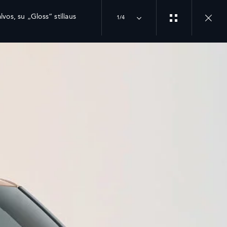
os, su „Gloss“ stiliaus
1/4
SEKITE MUS
INSTAGRAM
TNAUJINIAI
TIKTOK
S KELYJE PASLAUGOS
UGOS