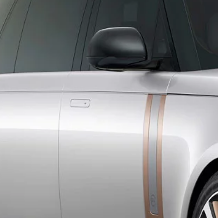
DEFENDER
PARDAVIMAI DIPLOMATINĖMS ATSTOVYBĖMS
SURASKITE ATSTOVĄ
PRIVATUMO IR SLAPUKŲ POLITIKA
SLAPUKAI