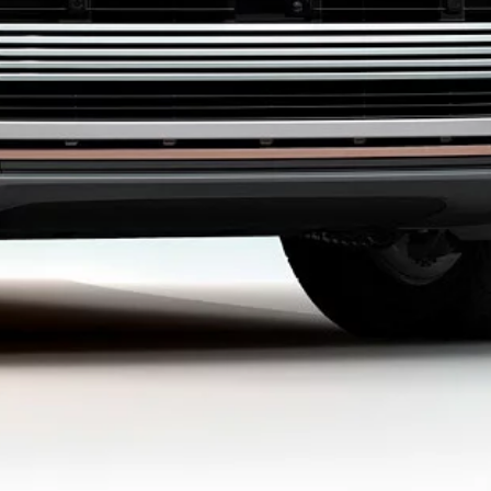
Atkreipkite dėmesį, kad išmetamo CO
kiekio ir degalų sąnaudų vertės gali skirtis,
2
mosios įrangos pasiūlai ir automobilių surinkimo terminams. Situacija nuolat
. Prašome kreiptis į vietinį pardavėją, kuris suteiks daugiau informacijos apie
vai. Įsitikinkite, kad transporto priemonės leistina bendroji masė ir maksimali
me pakeitimus ir pasiliekame teisę juos atlikti be išankstinio pranešimo.
Europos rinkai skirtomis specifikacijomis, todėl skirtingose rinkose gali skirtis ir
e visose rinkose. Norėdami sužinoti apie jų prieinamumą ir kainas, kreipkitės į
021 m. sausio 1 d. ar po šios datos. Remiantis Reglamentu (ES) Nr. 2021/392,
 sunaudojamą degalų kiekį. Įkraunamųjų hibridinių automobilių atveju
etainėje
. Jūs galite nesutikti, kad tam tikri automobilio duomenys būtų
nurodykite savo automobilio identifikavimo numerį (VIN) bei valstybinį