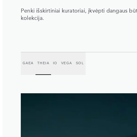
Penki išskirtiniai kuratoriai, įkvėpti dangaus bū
kolekcija.
GAEA
THEIA
IO
VEGA
SOL