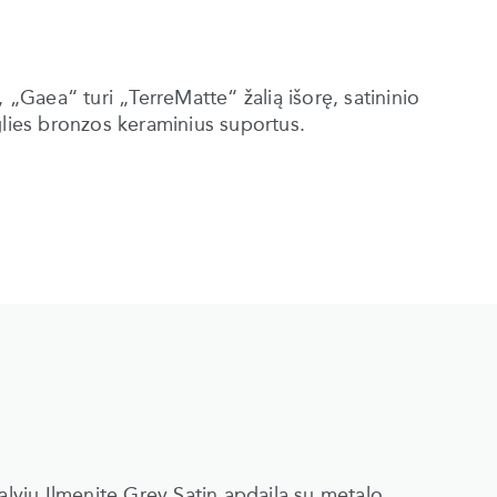
 „Gaea“ turi „TerreMatte“ žalią išorę, satininio
glies bronzos keraminius suportus.
alvių Ilmenite Grey Satin apdaila su metalo