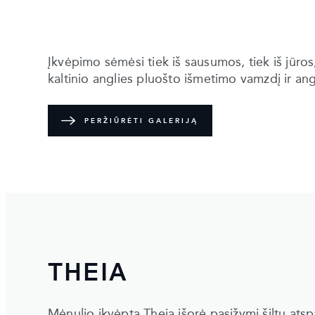
Įkvėpimo sėmėsi tiek iš sausumos, tiek iš jūros,
kaltinio anglies pluošto išmetimo vamzdį ir an
PERŽIŪRĖTI GALERIJĄ
THEIA
Mėnulio įkvėpta Theia išorė pasižymi šiltų atsp