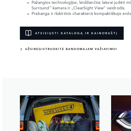
Pažangios technologijos, leidžiančios laisvai judėti m
Surround“ kamera ir „ClearSight View“ veidrodis.
Prabanga ir išskirtinis charakteris kompaktiškoje erd
ATSISIŲSTI KATALOGĄ IR KAINORAŠTĮ
UŽSIREGISTRUOKITE BANDOMAJAM VAŽIAVIMUI