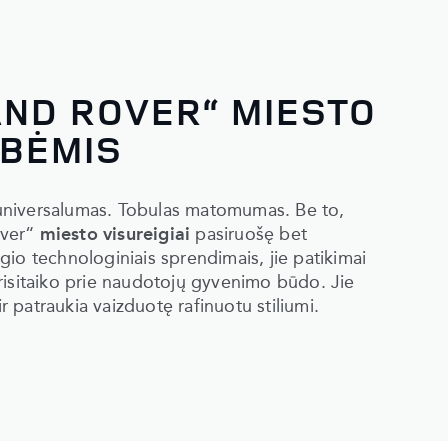
AND ROVER“ MIESTO
YBĖMIS
universalumas. Tobulas matomumas. Be to,
over“
miesto visureigiai
pasiruošę bet
io technologiniais sprendimais, jie patikimai
risitaiko prie naudotojų gyvenimo būdo. Jie
ir patraukia vaizduotę rafinuotu stiliumi.