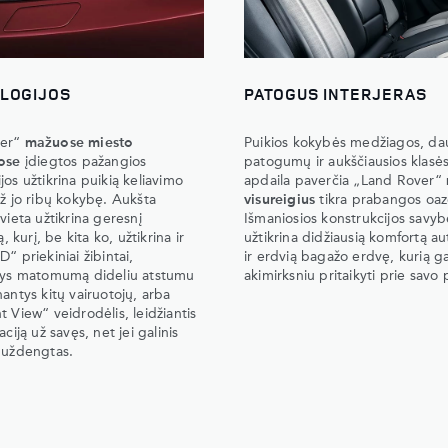
LOGIJOS
PATOGUS INTERJERAS
ver“
mažuose miesto
Puikios kokybės medžiagos, d
uose
įdiegtos pažangios
patogumų ir aukščiausios klasės
jos užtikrina puikią keliavimo
apdaila paverčia „Land Rover“
už jo ribų kokybę. Aukšta
visureigius
tikra prabangos oaz
vieta užtikrina geresnį
Išmaniosios konstrukcijos savyb
kurį, be kita ko, užtikrina ir
užtikrina didžiausią komfortą a
“ priekiniai žibintai,
ir erdvią bagažo erdvę, kurią g
ntys matomumą dideliu atstumu
akimirksniu pritaikyti prie savo 
nantys kitų vairuotojų, arba
t View“ veidrodėlis, leidžiantis
aciją už savęs, net jei galinis
 uždengtas.