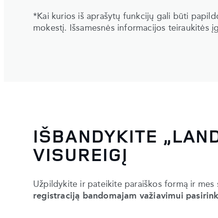
*Kai kurios iš aprašytų funkcijų gali būti papil
mokestį. Išsamesnės informacijos teiraukitės į
IŠBANDYKITE „LAN
VISUREIGĮ
Užpildykite ir pateikite paraiškos formą ir mes
registraciją bandomajam važiavimui pasirink