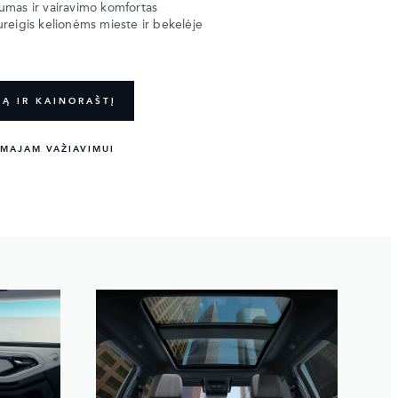
umas ir vairavimo komfortas
reigis kelionėms mieste ir bekelėje
GĄ IR KAINORAŠTĮ
MAJAM VAŽIAVIMUI