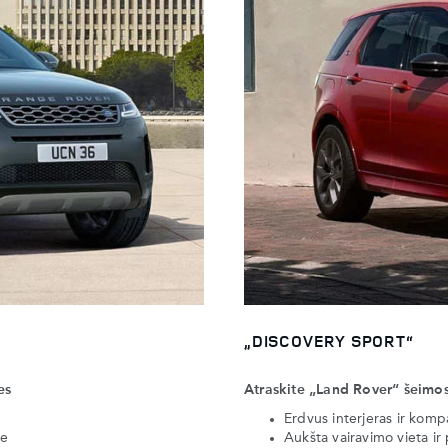
„DISCOVERY SPORT“
es
Atraskite „Land Rover“ šeimos
Erdvus interjeras ir kom
ve
Aukšta vairavimo vieta i