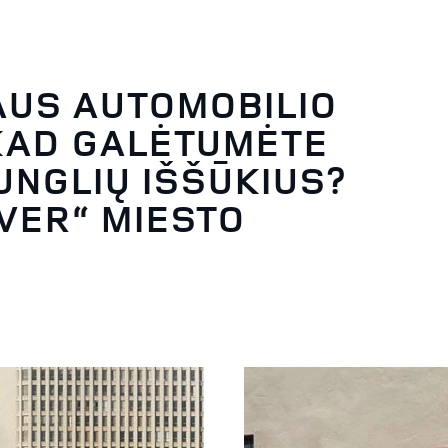
AUS AUTOMOBILIO
KAD GALĖTUMĖTE
IUNGLIŲ IŠŠŪKIUS?
OVER“ MIESTO