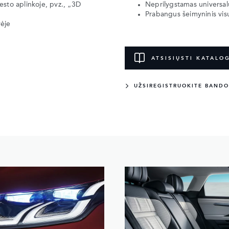
iesto aplinkoje, pvz., „3D
Neprilygstamas universal
Prabangus šeimyninis visu
vėje
ATSISIŲSTI KATALO
UŽSIREGISTRUOKITE BANDO