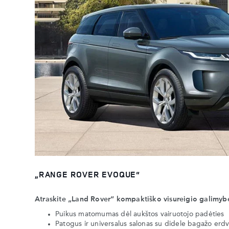
„RANGE ROVER EVOQUE“
Atraskite „Land Rover“ kompaktiško visureigio galimyb
Puikus matomumas dėl aukštos vairuotojo padėties
Patogus ir universalus salonas su didele bagažo erd