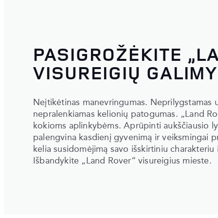
PASIGROŽĖKITE „L
VISUREIGIŲ GALIM
Neįtikėtinas manevringumas. Neprilygstamas 
nepralenkiamas kelionių patogumas. „Land R
kokioms aplinkybėms. Aprūpinti aukščiausio lyg
palengvina kasdienį gyvenimą ir veiksmingai p
kelia susidomėjimą savo išskirtiniu charakteriu 
Išbandykite „Land Rover“ visureigius mieste.