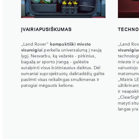
ĮVAIRIAPUSIŠKUMAS
TECHNO
„Land Rover“
kompaktiški miesto
„Land Ro
visureigiai
perkelia universalumą į naują
visureigi
lygį. Nesvarbu, ką vežatės - pirkinius,
technologi
bagažą ar sporto įrangą - galėsite
mieste ir 
sutalpinti visus būtiniausius daiktus. Dėl
vairuotojo 
sumaniai suprojektuotų daiktadėžių galite
matomumą, 
pasiimti visas reikalingas smulkmenas ir
„Matrix LED
patogiai mėgautis kelione.
užtikrina
ir neapaki
„ClearSigh
matyti situ
langas yra