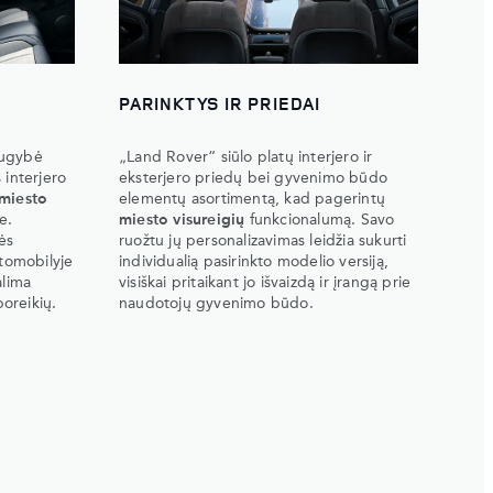
PARINKTYS IR PRIEDAI
augybė
„Land Rover“ siūlo platų interjero ir
 interjero
eksterjero priedų bei gyvenimo būdo
miesto
elementų asortimentą, kad pagerintų
e.
miesto visureigių
funkcionalumą. Savo
ės
ruožtu jų personalizavimas leidžia sukurti
utomobilyje
individualią pasirinkto modelio versiją,
alima
visiškai pritaikant jo išvaizdą ir įrangą prie
poreikių.
naudotojų gyvenimo būdo.