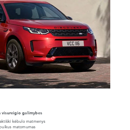
 visureigio galimybes
paktiški kėbulo matmenys
r puikus matomumas