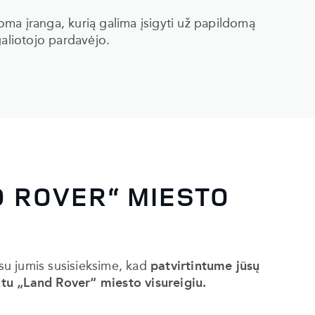
doma įranga, kurią galima įsigyti už papildomą
galiotojo pardavėjo.
D ROVER“ MIESTO
 su jumis susisieksime, kad
patvirtintume jūsų
tu „Land Rover“ miesto visureigiu.