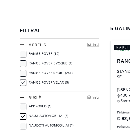
5 GALI
FILTRAI
MODELIS
Ištrinti
NAUJI
SANDĖ
RANGE ROVER
(12)
RAN
RANGE ROVER EVOQUE
(4)
STAN
RANGE ROVER SPORT
(25+)
SE
RANGE ROVER VELAR
(5)
BENZ
400
BŪKLĖ
Ištrinti
Santo
APPROVED
(1)
pirkimas
NAUJI AUTOMOBILIAI
(5)
€ 82,
NAUDOTI AUTOMOBILIAI
(1)
pirkimas