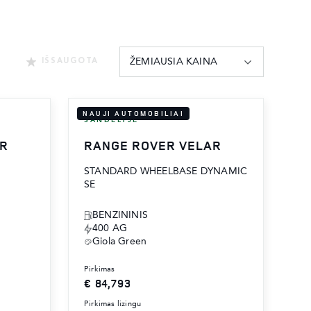
ŽEMIAUSIA KAINA
IŠSAUGOTA
NAUJI AUTOMOBILIAI
SANDĖLYJE
AR
RANGE ROVER VELAR
STANDARD WHEELBASE DYNAMIC
SE
BENZININIS
400 AG
Giola Green
pirkimas
€ 84,793
pirkimas lizingu