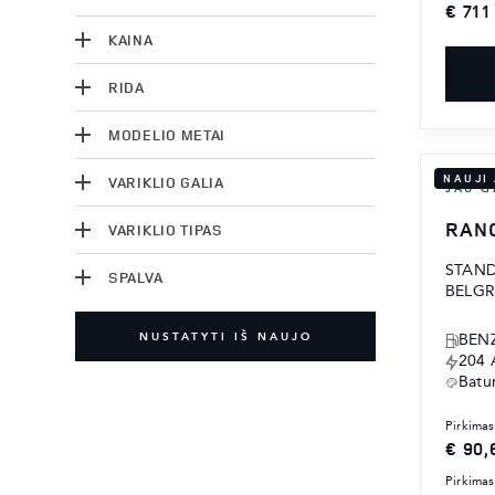
€ 711
KAINA
RIDA
MODELIO METAI
NAUJI
VARIKLIO GALIA
JAU G
RAN
VARIKLIO TIPAS
STAN
SPALVA
BELGR
NUSTATYTI IŠ NAUJO
BENZ
204
Batu
pirkimas
€ 90,
pirkimas