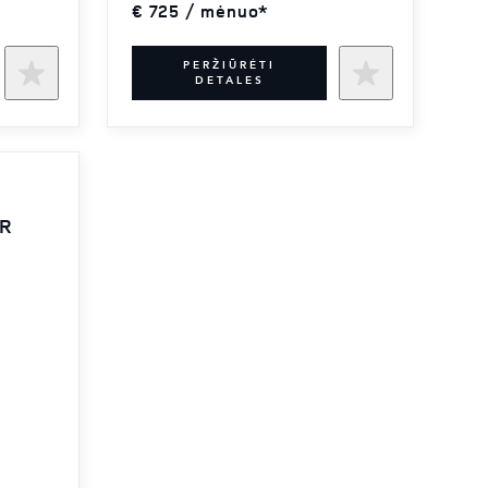
€ 725 / mėnuo*
PERŽIŪRĖTI
DETALES
AR