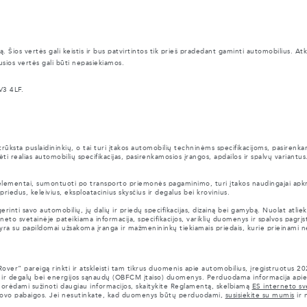
ą. Šios vertės gali keistis ir bus patvirtintos tik prieš pradedant gaminti automobilius. 
usios vertės gali būti nepasiekiamos.
V3 4LF.
ūksta puslaidininkių, o tai turi įtakos automobilių techninėms specifikacijoms, pasirenka
ti realias automobilių specifikacijas, pasirenkamosios įrangos, apdailos ir spalvų variantus
i elementai, sumontuoti po transporto priemonės pagaminimo, turi įtakos naudingajai apkro
iedus, keleivius, eksploatacinius skysčius ir degalus bei krovinius.
ti savo automobilių, jų dalių ir priedų specifikacijas, dizainą bei gamybą. Nuolat atlieka
eto svetainėje pateikiama informacija, specifikacijos, variklių duomenys ir spalvos pagrįsti 
i yra su papildomai užsakoma įranga ir mažmenininkų tiekiamais priedais, kurie prieinami n
er“ pareigą rinkti ir atskleisti tam tikrus duomenis apie automobilius, įregistruotus 2
) ir degalų bei energijos sąnaudų (OBFCM įtaiso) duomenys. Perduodama informacija apie
rėdami sužinoti daugiau informacijos, skaitykite Reglamentą, skelbiamą
ES interneto sv
ki kovo pabaigos. Jei nesutinkate, kad duomenys būtų perduodami,
susisiekite su mumis
ir 