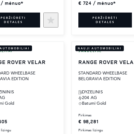
 / mėnuo*
€ 724 / mėnuo*
PERŽIŪRĖTI
PERŽIŪRĖTI
DETALES
DETALES
 AUTOMOBILIAI
NAUJI AUTOMOBILIAI
REITAI
SANDĖLYJE
GE ROVER VELAR
RANGE ROVER VEL
DARD WHEELBASE
STANDARD WHEELBASE
AVIA EDITION
BELGRAVIA EDITION
ININIS
DYZELINIS
 AG
204 AG
mi Gold
Batumi Gold
pirkimas
605
€ 98,281
 lizingu
pirkimas lizingu