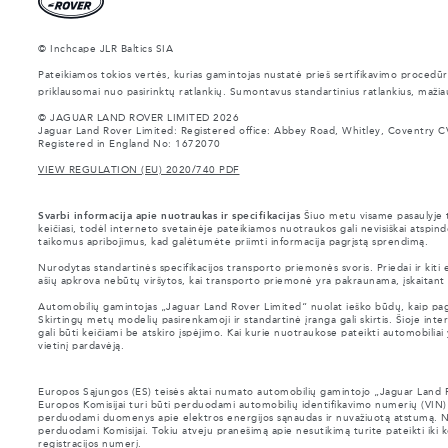
© Inchcape JLR Baltics SIA
Pateikiamos tokios vertės, kurias gamintojas nustatė prieš sertifikavimo procedūr
priklausomai nuo pasirinktų ratlankių. Sumontavus standartinius ratlankius, mažia
© JAGUAR LAND ROVER LIMITED 2026
Jaguar Land Rover Limited: Registered office: Abbey Road, Whitley, Coventry C
Registered in England No: 1672070
VIEW REGULATION (EU) 2020/740 PDF
Svarbi informacija apie nuotraukas ir specifikacijas
Šiuo metu visame pasaulyje tr
keičiasi, todėl interneto svetainėje pateikiamos nuotraukos gali nevisiškai atspindė
taikomus apribojimus, kad galėtumėte priimti informacija pagrįstą sprendimą.
Nurodytas standartinės specifikacijos transporto priemonės svoris. Priedai ir kit
ašių apkrova nebūtų viršytos, kai transporto priemonė yra pakraunama, įskaitant pr
Automobilių gamintojas „Jaguar Land Rover Limited“ nuolat ieško būdų, kaip pagerin
Skirtingų metų modelių pasirenkamoji ir standartinė įranga gali skirtis. Šioje intern
gali būti keičiami be atskiro įspėjimo. Kai kurie nuotraukose pateikti automobilia
vietinį pardavėją.
Europos Sąjungos (ES) teisės aktai numato automobilių gamintojo „Jaguar Land Rov
Europos Komisijai turi būti perduodami automobilių identifikavimo numerių (VIN
perduodami duomenys apie elektros energijos sąnaudas ir nuvažiuotą atstumą. No
perduodami Komisijai. Tokiu atveju pranešimą apie nesutikimą turite pateikti i
registracijos numerį.