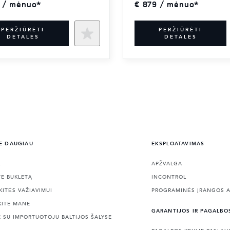
 / mėnuo*
€ 879 / mėnuo*
PERŽIŪRĖTI
PERŽIŪRĖTI
DETALES
DETALES
E DAUGIAU
EKSPLOATAVIMAS
L
APŽVALGA
TE BUKLETĄ
INCONTROL
KITĖS VAŽIAVIMUI
PROGRAMINĖS ĮRANGOS A
KITE MANE
GARANTIJOS IR PAGALBO
E SU IMPORTUOTOJU BALTIJOS ŠALYSE