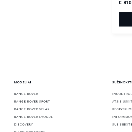
€ 810
MODELIAI
SUŽINOKIT
RANGE ROVER
INCONTRO
RANGE ROVER SPORT
ATSISIŲSKI
RANGE ROVER VELAR
REGISTRUO
RANGE ROVER EVOQUE
INFORMUO
DISCOVERY
SUSISIEKIT