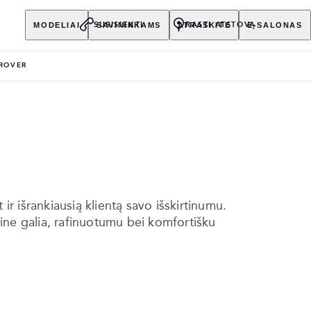
MODELIAI
SAVININKAMS
ATRASKITE
E-SALONAS
SUSISIEKTI
RASTI ATSTOVĄ
ROVER
 ir išrankiausią klientą savo išskirtinumu.
rtine galia, rafinuotumu bei komfortišku