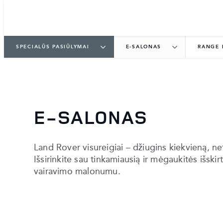
SPECIALŪS PASIŪLYMAI
E-SALONAS
RANGE 
E-SALONAS
Land Rover visureigiai – džiugins kiekvieną, net
Išsirinkite sau tinkamiausią ir mėgaukitės išski
vairavimo malonumu.