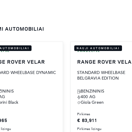
MI AUTOMOBILIAI
 AUTOMOBILIAI
NAUJI AUTOMOBILIAI
LYJE
SANDĖLYJE
GE ROVER VELAR
RANGE ROVER VEL
DARD WHEELBASE DYNAMIC
STANDARD WHEELBASE
BELGRAVIA EDITION
ININIS
BENZININIS
 AG
400 AG
rini Black
Giola Green
pirkimas
965
€ 83,911
 lizingu
pirkimas lizingu