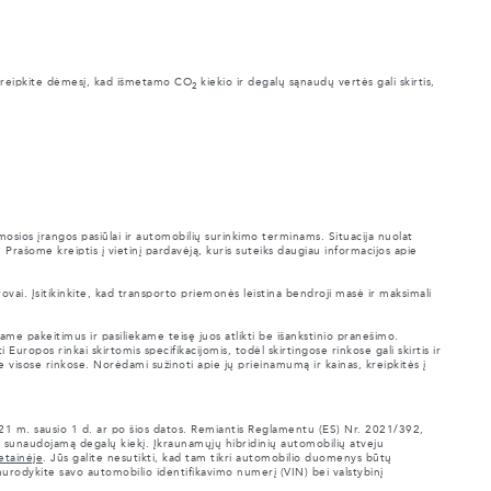
Atkreipkite dėmesį, kad išmetamo CO
kiekio ir degalų sąnaudų vertės gali skirtis,
2
mosios įrangos pasiūlai ir automobilių surinkimo terminams. Situacija nuolat
. Prašome kreiptis į vietinį pardavėją, kuris suteiks daugiau informacijos apie
vai. Įsitikinkite, kad transporto priemonės leistina bendroji masė ir maksimali
me pakeitimus ir pasiliekame teisę juos atlikti be išankstinio pranešimo.
Europos rinkai skirtomis specifikacijomis, todėl skirtingose rinkose gali skirtis ir
e visose rinkose. Norėdami sužinoti apie jų prieinamumą ir kainas, kreipkitės į
021 m. sausio 1 d. ar po šios datos. Remiantis Reglamentu (ES) Nr. 2021/392,
 sunaudojamą degalų kiekį. Įkraunamųjų hibridinių automobilių atveju
etainėje
. Jūs galite nesutikti, kad tam tikri automobilio duomenys būtų
nurodykite savo automobilio identifikavimo numerį (VIN) bei valstybinį