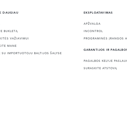
E DAUGIAU
EKSPLOATAVIMAS
L
APŽVALGA
TE BUKLETĄ
INCONTROL
KITĖS VAŽIAVIMUI
PROGRAMINĖS ĮRANGOS A
KITE MANE
GARANTIJOS IR PAGALBO
E SU IMPORTUOTOJU BALTIJOS ŠALYSE
PAGALBOS KELYJE PASLA
SURASKITE ATSTOVĄ