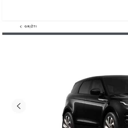
GRĮŽTI