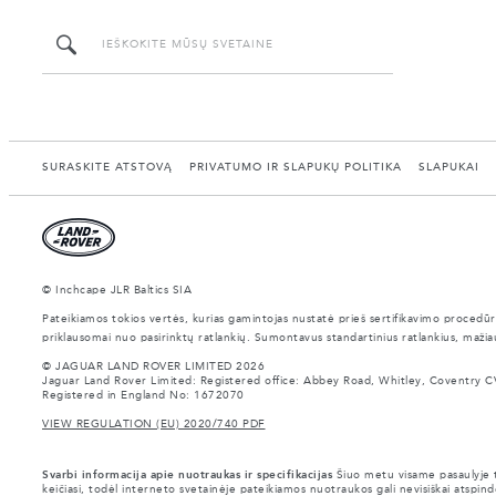
SURASKITE ATSTOVĄ
PRIVATUMO IR SLAPUKŲ POLITIKA
SLAPUKAI
© Inchcape JLR Baltics SIA
Pateikiamos tokios vertės, kurias gamintojas nustatė prieš sertifikavimo procedūr
priklausomai nuo pasirinktų ratlankių. Sumontavus standartinius ratlankius, mažia
© JAGUAR LAND ROVER LIMITED 2026
Jaguar Land Rover Limited: Registered office: Abbey Road, Whitley, Coventry C
Registered in England No: 1672070
VIEW REGULATION (EU) 2020/740 PDF
Svarbi informacija apie nuotraukas ir specifikacijas
Šiuo metu visame pasaulyje tr
keičiasi, todėl interneto svetainėje pateikiamos nuotraukos gali nevisiškai atspindė