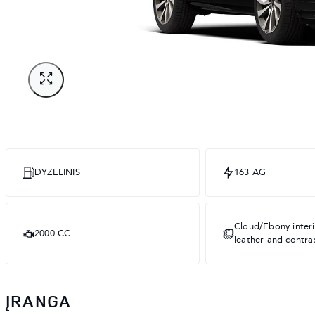
DYZELINIS
163 AG
Cloud/Ebony interi
2000 CC
leather and contras
ĮRANGA