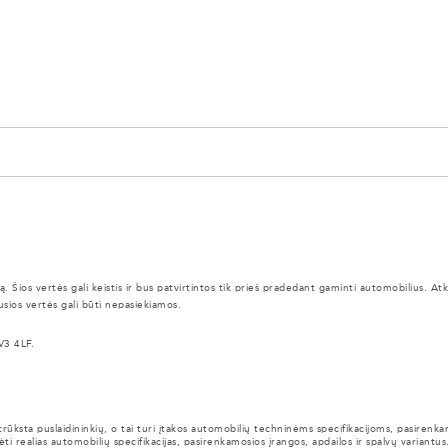
ą. Šios vertės gali keistis ir bus patvirtintos tik prieš pradedant gaminti automobilius. 
usios vertės gali būti nepasiekiamos.
V3 4LF.
ūksta puslaidininkių, o tai turi įtakos automobilių techninėms specifikacijoms, pasirenka
ti realias automobilių specifikacijas, pasirenkamosios įrangos, apdailos ir spalvų variantus