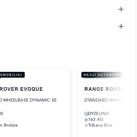
TOMOBILIAI
NAUJI AUTOMOBILIAI
E
SANDĖLYJE
 ROVER EVOQUE
RANGE ROVER EV
 WHEELBASE DYNAMIC SE
STANDARD WHEELBASE 
IS
DYZELINIS
163 AG
an Bronze
Tribeca Blue