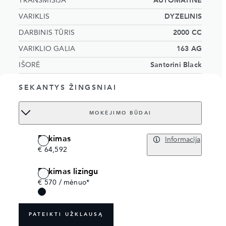
TRANSMISIJA
AUTOMATINĖ
VARIKLIS
DYZELINIS
DARBINIS TŪRIS
2000 CC
VARIKLIO GALIA
163 AG
IŠORĖ
Santorini Black
Cloud/Ebony interior with grained leather
VIDUS
SEKANTYS ŽINGSNIAI
and contrast stitching
Sėdimų vietų skaičius
5 sėdynės
MOKĖJIMO BŪDAI
KĖBULO NUMERIS (VIN)
SALZA2BN0TH006503
Pirkimas
Order no.
18586974
Informacija
€ 64,592
Pirkimas lizingu
€ 570 / mėnuo*
PATEIKTI UŽKLAUSĄ