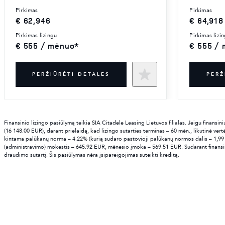
pirkimas
pirkimas
€ 62,946
€ 64,918
pirkimas lizingu
pirkimas lizi
€ 555 / mėnuo*
€ 555 /
PERŽIŪRĖTI DETALES
PERŽ
Finansinio lizingo pasiūlymą teikia SIA Citadele Leasing Lietuvos filialas. Jeigu finans
(16 148.00 EUR), darant prielaidą, kad lizingo sutarties terminas – 60 mėn., likutinė ve
kintama palūkanų norma – 4.22% (kurią sudaro pastovioji palūkanų normos dalis – 1,99
(administravimo) mokestis – 645.92 EUR, mėnesio įmoka – 569.51 EUR. Sudarant finansini
draudimo sutartį. Šis pasiūlymas nėra įsipareigojimas suteikti kreditą.