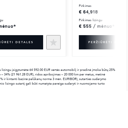
pirkimas
€ 64,918
ngu
pirkimas lizingu
 mėnuo*
€ 555 / mėnuo*
IŪRĖTI DETALES
PERŽIŪRĖTI DETAL
iniu lizingu įsigytumėte 64 592.00 EUR vertės automobilį ir pradinė įmoka būtų 25%
rtė – 34% (21 961.28 EUR), ridos apribojimas – 20 000 km per metus, metinė
 % ir kintanti bazinė palūkanų norma 3 mėn. EURIBOR), sutarties sudarymo
o lizingo sutartį gali būti numatyta pareiga sudaryti ir nuomojamo turto