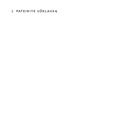
PATEIKITE UŽKLAUSĄ
OQUE
DYNAMIC SE