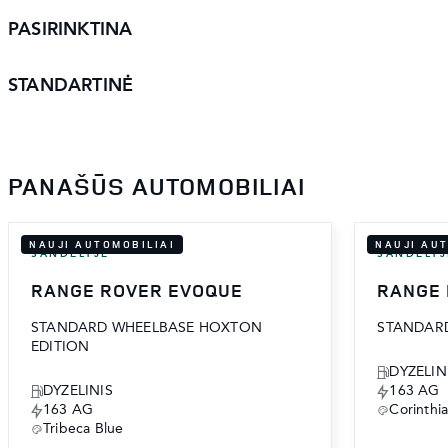
PASIRINKTINA
STANDARTINĖ
PANAŠŪS AUTOMOBILIAI
NAUJI AUTOMOBILIAI
NAUJI AU
SANDĖLYJE
SANDĖLYJ
RANGE ROVER EVOQUE
RANGE
STANDARD WHEELBASE HOXTON
STANDARD
EDITION
DYZELIN
DYZELINIS
163 AG
163 AG
Corinthi
Tribeca Blue