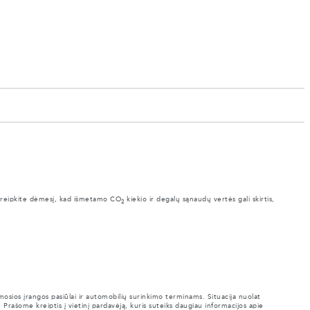
Atkreipkite dėmesį, kad išmetamo CO
kiekio ir degalų sąnaudų vertės gali skirtis,
2
mosios įrangos pasiūlai ir automobilių surinkimo terminams. Situacija nuolat
. Prašome kreiptis į vietinį pardavėją, kuris suteiks daugiau informacijos apie