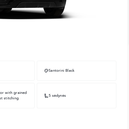
Santorini Black
or with grained
5 sėdynės
t stitching