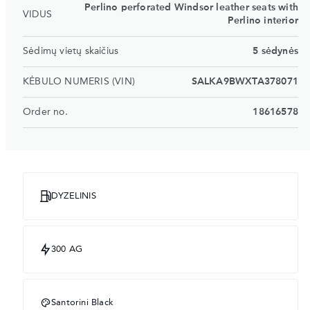
Perlino perforated Windsor leather seats with
VIDUS
Perlino interior
Sėdimų vietų skaičius
5 sėdynės
KĖBULO NUMERIS (VIN)
SALKA9BWXTA378071
Order no.
18616578
DYZELINIS
300 AG
Santorini Black