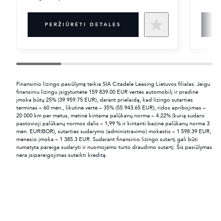
PERŽIŪRĖTI DETALES
Finansinio lizingo pasiūlymą teikia SIA Citadele Leasing Lietuvos filialas. Jeigu
finansiniu lizingu įsigytumėte 159 839.00 EUR vertės automobilį ir pradinė
įmoka būtų 25% (39 959.75 EUR), darant prielaidą, kad lizingo sutarties
terminas – 60 mėn., likutinė vertė – 35% (55 943.65 EUR), ridos apribojimas –
20 000 km per metus, metinė kintama palūkanų norma – 4.22% (kurią sudaro
pastovioji palūkanų normos dalis – 1,99 % ir kintanti bazinė palūkanų norma 3
mėn. EURIBOR), sutarties sudarymo (administravimo) mokestis – 1 598.39 EUR,
mėnesio įmoka – 1 385.3 EUR. Sudarant finansinio lizingo sutartį gali būti
numatyta pareiga sudaryti ir nuomojamo turto draudimo sutartį. Šis pasiūlymas
nėra įsipareigojimas suteikti kreditą.