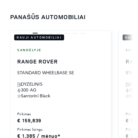
PANAŠŪS AUTOMOBILIAI
NAUJI AUTOMOBILIAI
NAUJI
SANDĖLYJE
SAND
RANGE ROVER
RAN
STANDARD WHEELBASE SE
STAN
DYZELINIS
DYZ
300 AG
300
Santorini Black
Sant
pirkimas
pirkima
€ 159,839
€ 16
pirkimas lizingu
pirkima
€ 1,385 / mėnuo*
€ 1,