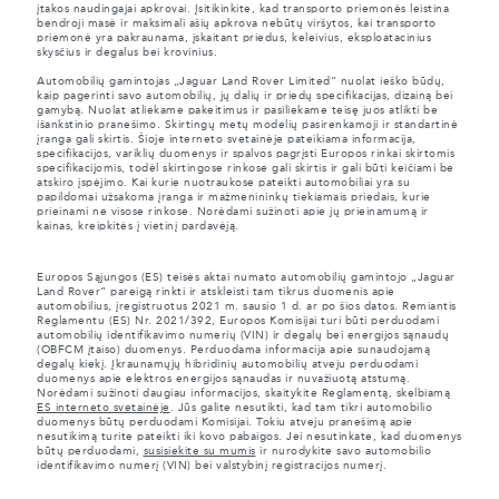
įtakos naudingajai apkrovai. Įsitikinkite, kad transporto priemonės leistina
bendroji masė ir maksimali ašių apkrova nebūtų viršytos, kai transporto
priemonė yra pakraunama, įskaitant priedus, keleivius, eksploatacinius
skysčius ir degalus bei krovinius.
Automobilių gamintojas „Jaguar Land Rover Limited“ nuolat ieško būdų,
kaip pagerinti savo automobilių, jų dalių ir priedų specifikacijas, dizainą bei
gamybą. Nuolat atliekame pakeitimus ir pasiliekame teisę juos atlikti be
išankstinio pranešimo. Skirtingų metų modelių pasirenkamoji ir standartinė
įranga gali skirtis. Šioje interneto svetainėje pateikiama informacija,
specifikacijos, variklių duomenys ir spalvos pagrįsti Europos rinkai skirtomis
specifikacijomis, todėl skirtingose rinkose gali skirtis ir gali būti keičiami be
atskiro įspėjimo. Kai kurie nuotraukose pateikti automobiliai yra su
papildomai užsakoma įranga ir mažmenininkų tiekiamais priedais, kurie
prieinami ne visose rinkose. Norėdami sužinoti apie jų prieinamumą ir
kainas, kreipkitės į vietinį pardavėją.
Europos Sąjungos (ES) teisės aktai numato automobilių gamintojo „Jaguar
Land Rover“ pareigą rinkti ir atskleisti tam tikrus duomenis apie
automobilius, įregistruotus 2021 m. sausio 1 d. ar po šios datos. Remiantis
Reglamentu (ES) Nr. 2021/392, Europos Komisijai turi būti perduodami
automobilių identifikavimo numerių (VIN) ir degalų bei energijos sąnaudų
(OBFCM įtaiso) duomenys. Perduodama informacija apie sunaudojamą
degalų kiekį. Įkraunamųjų hibridinių automobilių atveju perduodami
duomenys apie elektros energijos sąnaudas ir nuvažiuotą atstumą.
Norėdami sužinoti daugiau informacijos, skaitykite Reglamentą, skelbiamą
ES interneto svetainėje
. Jūs galite nesutikti, kad tam tikri automobilio
duomenys būtų perduodami Komisijai. Tokiu atveju pranešimą apie
nesutikimą turite pateikti iki kovo pabaigos. Jei nesutinkate, kad duomenys
būtų perduodami,
susisiekite su mumis
ir nurodykite savo automobilio
identifikavimo numerį (VIN) bei valstybinį registracijos numerį.