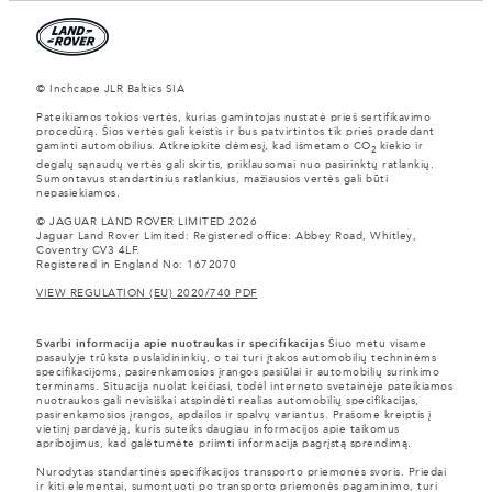
© Inchcape JLR Baltics SIA
Pateikiamos tokios vertės, kurias gamintojas nustatė prieš sertifikavimo
procedūrą. Šios vertės gali keistis ir bus patvirtintos tik prieš pradedant
gaminti automobilius. Atkreipkite dėmesį, kad išmetamo CO
kiekio ir
2
degalų sąnaudų vertės gali skirtis, priklausomai nuo pasirinktų ratlankių.
Sumontavus standartinius ratlankius, mažiausios vertės gali būti
nepasiekiamos.
© JAGUAR LAND ROVER LIMITED 2026
Jaguar Land Rover Limited: Registered office: Abbey Road, Whitley,
Coventry CV3 4LF.
Registered in England No: 1672070
VIEW REGULATION (EU) 2020/740 PDF
Svarbi informacija apie nuotraukas ir specifikacijas
Šiuo metu visame
pasaulyje trūksta puslaidininkių, o tai turi įtakos automobilių techninėms
specifikacijoms, pasirenkamosios įrangos pasiūlai ir automobilių surinkimo
terminams. Situacija nuolat keičiasi, todėl interneto svetainėje pateikiamos
nuotraukos gali nevisiškai atspindėti realias automobilių specifikacijas,
pasirenkamosios įrangos, apdailos ir spalvų variantus. Prašome kreiptis į
vietinį pardavėją, kuris suteiks daugiau informacijos apie taikomus
apribojimus, kad galėtumėte priimti informacija pagrįstą sprendimą.
Nurodytas standartinės specifikacijos transporto priemonės svoris. Priedai
ir kiti elementai, sumontuoti po transporto priemonės pagaminimo, turi