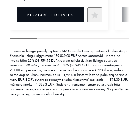
PERŽIŪRĖTI DETALES
Finansinio lizingo pasiūlymą teikia SIA Citadele Leasing Lietuvos filialas. Jeigu
finansiniu lizingu įsigytumėte 159 839.00 EUR vertės automobilį ir pradinė
įmoka būtų 25% (39 959.75 EUR), darant prielaidą, kad lizingo sutarties
terminas – 60 mėn., likutinė vertė – 35% (55 943.65 EUR), ridos apribojimas –
20 000 km per metus, metinė kintama palūkanų norma – 4.22% (kurią sudaro
pastovioji palūkanų normos dalis – 1,99 % ir kintanti bazinė palūkanų norma 3
mėn. EURIBOR), sutarties sudarymo (administravimo) mokestis – 1 598.39 EUR,
mėnesio įmoka – 1 385.3 EUR. Sudarant finansinio lizingo sutartį gali būti
numatyta pareiga sudaryti ir nuomojamo turto draudimo sutartį. Šis pasiūlymas
nėra įsipareigojimas suteikti kreditą.