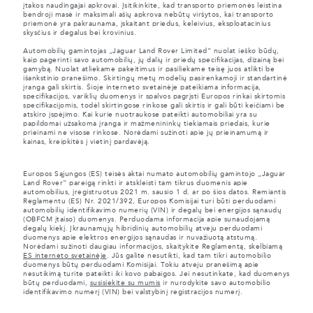
įtakos naudingajai apkrovai. Įsitikinkite, kad transporto priemonės leistina
bendroji masė ir maksimali ašių apkrova nebūtų viršytos, kai transporto
priemonė yra pakraunama, įskaitant priedus, keleivius, eksploatacinius
skysčius ir degalus bei krovinius.
Automobilių gamintojas „Jaguar Land Rover Limited“ nuolat ieško būdų,
kaip pagerinti savo automobilių, jų dalių ir priedų specifikacijas, dizainą bei
gamybą. Nuolat atliekame pakeitimus ir pasiliekame teisę juos atlikti be
išankstinio pranešimo. Skirtingų metų modelių pasirenkamoji ir standartinė
įranga gali skirtis. Šioje interneto svetainėje pateikiama informacija,
specifikacijos, variklių duomenys ir spalvos pagrįsti Europos rinkai skirtomis
specifikacijomis, todėl skirtingose rinkose gali skirtis ir gali būti keičiami be
atskiro įspėjimo. Kai kurie nuotraukose pateikti automobiliai yra su
papildomai užsakoma įranga ir mažmenininkų tiekiamais priedais, kurie
prieinami ne visose rinkose. Norėdami sužinoti apie jų prieinamumą ir
kainas, kreipkitės į vietinį pardavėją.
Europos Sąjungos (ES) teisės aktai numato automobilių gamintojo „Jaguar
Land Rover“ pareigą rinkti ir atskleisti tam tikrus duomenis apie
automobilius, įregistruotus 2021 m. sausio 1 d. ar po šios datos. Remiantis
Reglamentu (ES) Nr. 2021/392, Europos Komisijai turi būti perduodami
automobilių identifikavimo numerių (VIN) ir degalų bei energijos sąnaudų
(OBFCM įtaiso) duomenys. Perduodama informacija apie sunaudojamą
degalų kiekį. Įkraunamųjų hibridinių automobilių atveju perduodami
duomenys apie elektros energijos sąnaudas ir nuvažiuotą atstumą.
Norėdami sužinoti daugiau informacijos, skaitykite Reglamentą, skelbiamą
ES interneto svetainėje
. Jūs galite nesutikti, kad tam tikri automobilio
duomenys būtų perduodami Komisijai. Tokiu atveju pranešimą apie
nesutikimą turite pateikti iki kovo pabaigos. Jei nesutinkate, kad duomenys
būtų perduodami,
susisiekite su mumis
ir nurodykite savo automobilio
identifikavimo numerį (VIN) bei valstybinį registracijos numerį.