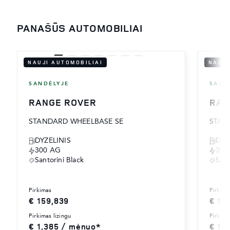
PANAŠŪS AUTOMOBILIAI
NAUJI AUTOMOBILIAI
NAUJI
SANDĖLYJE
SAND
RANGE ROVER
RAN
STANDARD WHEELBASE SE
STAN
DYZELINIS
DYZ
300 AG
300
Santorini Black
Sant
pirkimas
pirkima
€ 159,839
€ 16
pirkimas lizingu
pirkima
€ 1,385 / mėnuo*
€ 1,