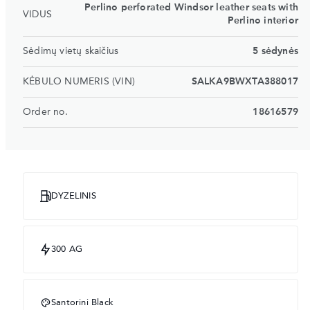
Perlino perforated Windsor leather seats with
VIDUS
Perlino interior
Sėdimų vietų skaičius
5 sėdynės
KĖBULO NUMERIS (VIN)
SALKA9BWXTA388017
Order no.
18616579
DYZELINIS
300 AG
Santorini Black