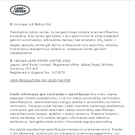
© Inchcape JLR Baltics SIA
Pateikiamos tokios vertės, kurias gamintojas nustatė prieš sertifikavimo
procedūrą. Šios vertės gali keistis ir bus patvirtintos tik prieš pradedant
gaminti automobilius. Atkreipkite dėmesį, kad išmetamo CO
kiekio ir
2
degalų sąnaudų vertės gali skirtis, priklausomai nuo pasirinktų ratlankių.
Sumontavus standartinius ratlankius, mažiausios vertės gali būti
nepasiekiamos.
© JAGUAR LAND ROVER LIMITED 2026
Jaguar Land Rover Limited: Registered office: Abbey Road, Whitley,
Coventry CV3 4LF.
Registered in England No: 1672070
VIEW REGULATION (EU) 2020/740 PDF
Svarbi informacija apie nuotraukas ir specifikacijas
Šiuo metu visame
pasaulyje trūksta puslaidininkių, o tai turi įtakos automobilių techninėms
specifikacijoms, pasirenkamosios įrangos pasiūlai ir automobilių surinkimo
terminams. Situacija nuolat keičiasi, todėl interneto svetainėje pateikiamos
nuotraukos gali nevisiškai atspindėti realias automobilių specifikacijas,
pasirenkamosios įrangos, apdailos ir spalvų variantus. Prašome kreiptis į
vietinį pardavėją, kuris suteiks daugiau informacijos apie taikomus
apribojimus, kad galėtumėte priimti informacija pagrįstą sprendimą.
Nurodytas standartinės specifikacijos transporto priemonės svoris. Priedai
ir kiti elementai, sumontuoti po transporto priemonės pagaminimo, turi