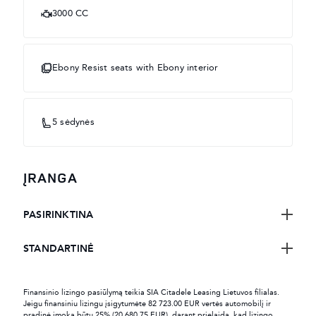
3000 CC
Ebony Resist seats with Ebony interior
5 sėdynės
ĮRANGA
PASIRINKTINA
STANDARTINĖ
Finansinio lizingo pasiūlymą teikia SIA Citadele Leasing Lietuvos filialas.
Jeigu finansiniu lizingu įsigytumėte 82 723.00 EUR vertės automobilį ir
pradinė įmoka būtų 25% (20 680.75 EUR), darant prielaidą, kad lizingo