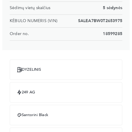
Sėdimų vietų skaičius
5 sėdynės
KĖBULO NUMERIS (VIN)
SALEA7BW0T2653975
Order no.
18599285
DYZELINIS
249 AG
Santorini Black