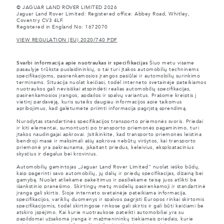
© JAGUAR LAND ROVER LIMITED 2026
Jaguar Land Rover Limited: Registered office: Abbey Road, Whitley,
Coventry CV3 4LF.
Registered in England No: 1672070
VIEW REGULATION (EU) 2020/740 PDF
Svarbi informacija apie nuotraukas ir specifikacijas
Šiuo metu visame
pasaulyje trūksta puslaidininkių, o tai turi įtakos automobilių techninėms
specifikacijoms, pasirenkamosios įrangos pasiūlai ir automobilių surinkimo
terminams. Situacija nuolat keičiasi, todėl interneto svetainėje pateikiamos
nuotraukos gali nevisiškai atspindėti realias automobilių specifikacijas,
pasirenkamosios įrangos, apdailos ir spalvų variantus. Prašome kreiptis į
vietinį pardavėją, kuris suteiks daugiau informacijos apie taikomus
apribojimus, kad galėtumėte priimti informacija pagrįstą sprendimą.
Nurodytas standartinės specifikacijos transporto priemonės svoris. Priedai
ir kiti elementai, sumontuoti po transporto priemonės pagaminimo, turi
įtakos naudingajai apkrovai. Įsitikinkite, kad transporto priemonės leistina
bendroji masė ir maksimali ašių apkrova nebūtų viršytos, kai transporto
priemonė yra pakraunama, įskaitant priedus, keleivius, eksploatacinius
skysčius ir degalus bei krovinius.
Automobilių gamintojas „Jaguar Land Rover Limited“ nuolat ieško būdų,
kaip pagerinti savo automobilių, jų dalių ir priedų specifikacijas, dizainą bei
gamybą. Nuolat atliekame pakeitimus ir pasiliekame teisę juos atlikti be
išankstinio pranešimo. Skirtingų metų modelių pasirenkamoji ir standartinė
įranga gali skirtis. Šioje interneto svetainėje pateikiama informacija,
specifikacijos, variklių duomenys ir spalvos pagrįsti Europos rinkai skirtomis
specifikacijomis, todėl skirtingose rinkose gali skirtis ir gali būti keičiami be
atskiro įspėjimo. Kai kurie nuotraukose pateikti automobiliai yra su
papildomai užsakoma įranga ir mažmenininkų tiekiamais priedais, kurie