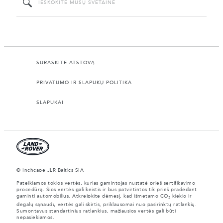
SURASKITE ATSTOVĄ
PRIVATUMO IR SLAPUKŲ POLITIKA
SLAPUKAI
© Inchcape JLR Baltics SIA
Pateikiamos tokios vertės, kurias gamintojas nustatė prieš sertifikavimo
procedūrą. Šios vertės gali keistis ir bus patvirtintos tik prieš pradedant
gaminti automobilius. Atkreipkite dėmesį, kad išmetamo CO
kiekio ir
2
degalų sąnaudų vertės gali skirtis, priklausomai nuo pasirinktų ratlankių.
Sumontavus standartinius ratlankius, mažiausios vertės gali būti
nepasiekiamos.