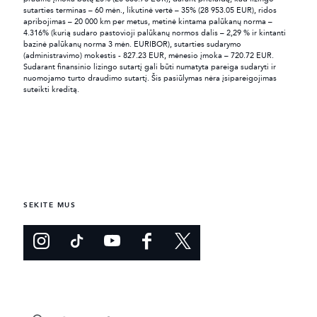
sutarties terminas – 60 mėn., likutinė vertė – 35% (28 953.05 EUR), ridos
apribojimas – 20 000 km per metus, metinė kintama palūkanų norma –
4.316% (kurią sudaro pastovioji palūkanų normos dalis – 2,29 % ir kintanti
bazinė palūkanų norma 3 mėn. EURIBOR), sutarties sudarymo
(administravimo) mokestis - 827.23 EUR, mėnesio įmoka – 720.72 EUR.
Sudarant finansinio lizingo sutartį gali būti numatyta pareiga sudaryti ir
nuomojamo turto draudimo sutartį. Šis pasiūlymas nėra įsipareigojimas
suteikti kreditą.
SEKITE MUS