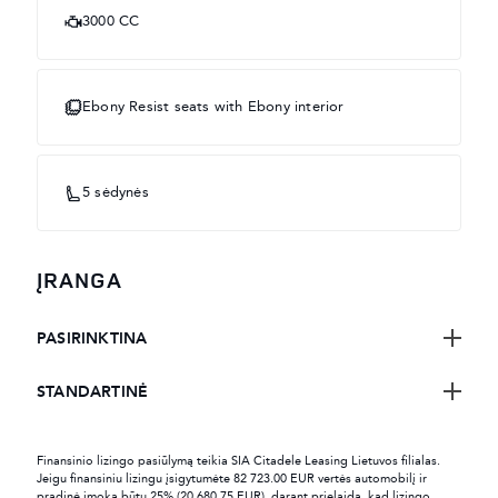
3000 CC
Ebony Resist seats with Ebony interior
5 sėdynės
ĮRANGA
PASIRINKTINA
STANDARTINĖ
Finansinio lizingo pasiūlymą teikia SIA Citadele Leasing Lietuvos filialas.
Jeigu finansiniu lizingu įsigytumėte 82 723.00 EUR vertės automobilį ir
pradinė įmoka būtų 25% (20 680.75 EUR), darant prielaidą, kad lizingo