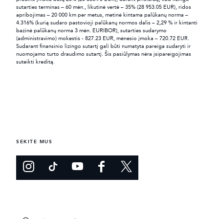
sutarties terminas – 60 mėn., likutinė vertė – 35% (28 953.05 EUR), ridos
apribojimas – 20 000 km per metus, metinė kintama palūkanų norma –
4.316% (kurią sudaro pastovioji palūkanų normos dalis – 2,29 % ir kintanti
bazinė palūkanų norma 3 mėn. EURIBOR), sutarties sudarymo
(administravimo) mokestis - 827.23 EUR, mėnesio įmoka – 720.72 EUR.
Sudarant finansinio lizingo sutartį gali būti numatyta pareiga sudaryti ir
nuomojamo turto draudimo sutartį. Šis pasiūlymas nėra įsipareigojimas
suteikti kreditą.
SEKITE MUS