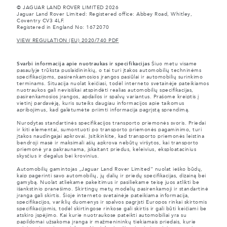
© JAGUAR LAND ROVER LIMITED 2026
Jaguar Land Rover Limited: Registered office: Abbey Road, Whitley,
Coventry CV3 4LF.
Registered in England No: 1672070
VIEW REGULATION (EU) 2020/740 PDF
Svarbi informacija apie nuotraukas ir specifikacijas
Šiuo metu visame
pasaulyje trūksta puslaidininkių, o tai turi įtakos automobilių techninėms
specifikacijoms, pasirenkamosios įrangos pasiūlai ir automobilių surinkimo
terminams. Situacija nuolat keičiasi, todėl interneto svetainėje pateikiamos
nuotraukos gali nevisiškai atspindėti realias automobilių specifikacijas,
pasirenkamosios įrangos, apdailos ir spalvų variantus. Prašome kreiptis į
vietinį pardavėją, kuris suteiks daugiau informacijos apie taikomus
apribojimus, kad galėtumėte priimti informacija pagrįstą sprendimą.
Nurodytas standartinės specifikacijos transporto priemonės svoris. Priedai
ir kiti elementai, sumontuoti po transporto priemonės pagaminimo, turi
įtakos naudingajai apkrovai. Įsitikinkite, kad transporto priemonės leistina
bendroji masė ir maksimali ašių apkrova nebūtų viršytos, kai transporto
priemonė yra pakraunama, įskaitant priedus, keleivius, eksploatacinius
skysčius ir degalus bei krovinius.
Automobilių gamintojas „Jaguar Land Rover Limited“ nuolat ieško būdų,
kaip pagerinti savo automobilių, jų dalių ir priedų specifikacijas, dizainą bei
gamybą. Nuolat atliekame pakeitimus ir pasiliekame teisę juos atlikti be
išankstinio pranešimo. Skirtingų metų modelių pasirenkamoji ir standartinė
įranga gali skirtis. Šioje interneto svetainėje pateikiama informacija,
specifikacijos, variklių duomenys ir spalvos pagrįsti Europos rinkai skirtomis
specifikacijomis, todėl skirtingose rinkose gali skirtis ir gali būti keičiami be
atskiro įspėjimo. Kai kurie nuotraukose pateikti automobiliai yra su
papildomai užsakoma įranga ir mažmenininkų tiekiamais priedais, kurie