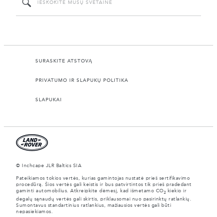
SURASKITE ATSTOVĄ
PRIVATUMO IR SLAPUKŲ POLITIKA
SLAPUKAI
© Inchcape JLR Baltics SIA
Pateikiamos tokios vertės, kurias gamintojas nustatė prieš sertifikavimo
procedūrą. Šios vertės gali keistis ir bus patvirtintos tik prieš pradedant
gaminti automobilius. Atkreipkite dėmesį, kad išmetamo CO
kiekio ir
2
degalų sąnaudų vertės gali skirtis, priklausomai nuo pasirinktų ratlankių.
Sumontavus standartinius ratlankius, mažiausios vertės gali būti
nepasiekiamos.