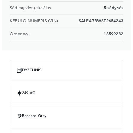
Sėdimų vietų skaičius
5 sėdynės
KĖBULO NUMERIS (VIN)
SALEA7BW8T2654243
Order no.
18599282
DYZELINIS
249 AG
Borasco Grey