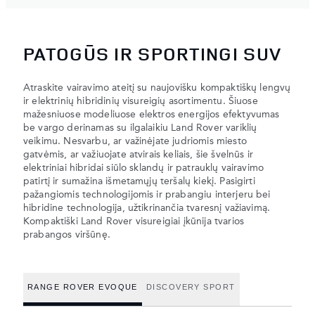
PATOGŪS IR SPORTINGI SUV
Atraskite vairavimo ateitį su naujovišku kompaktiškų lengvų
ir elektrinių hibridinių visureigių asortimentu. Šiuose
mažesniuose modeliuose elektros energijos efektyvumas
be vargo derinamas su ilgalaikiu Land Rover variklių
veikimu. Nesvarbu, ar važinėjate judriomis miesto
gatvėmis, ar važiuojate atvirais keliais, šie švelnūs ir
elektriniai hibridai siūlo sklandų ir patrauklų vairavimo
patirtį ir sumažina išmetamųjų teršalų kiekį. Pasigirti
pažangiomis technologijomis ir prabangiu interjeru bei
hibridine technologija, užtikrinančia tvaresnį važiavimą.
Kompaktiški Land Rover visureigiai įkūnija tvarios
prabangos viršūnę.
RANGE ROVER EVOQUE
DISCOVERY SPORT