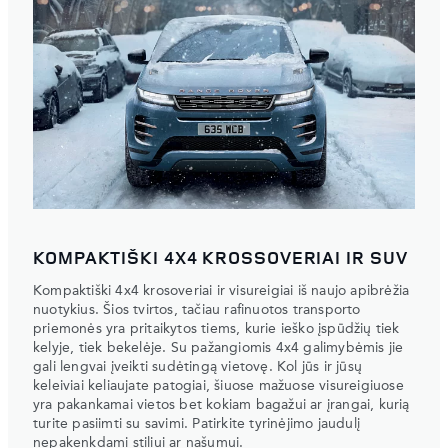
KOMPAKTIŠKI 4X4 KROSSOVERIAI IR SUV
Kompaktiški 4x4 krosoveriai ir visureigiai iš naujo apibrėžia
nuotykius. Šios tvirtos, tačiau rafinuotos transporto
priemonės yra pritaikytos tiems, kurie ieško įspūdžių tiek
kelyje, tiek bekelėje. Su pažangiomis 4x4 galimybėmis jie
gali lengvai įveikti sudėtingą vietovę. Kol jūs ir jūsų
keleiviai keliaujate patogiai, šiuose mažuose visureigiuose
yra pakankamai vietos bet kokiam bagažui ar įrangai, kurią
turite pasiimti su savimi. Patirkite tyrinėjimo jaudulį
nepakenkdami stiliui ar našumui.