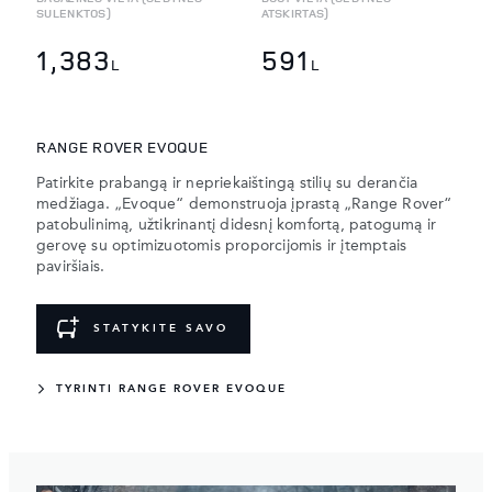
SULENKTOS)
ATSKIRTAS)
1,383
591
L
L
RANGE ROVER EVOQUE
Patirkite prabangą ir nepriekaištingą stilių su derančia
medžiaga. „Evoque“ demonstruoja įprastą „Range Rover“
patobulinimą, užtikrinantį didesnį komfortą, patogumą ir
gerovę su optimizuotomis proporcijomis ir įtemptais
paviršiais.
STATYKITE SAVO
TYRINTI RANGE ROVER EVOQUE