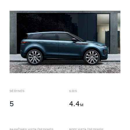
SĖDYNĖS
ILGIS
5
4.4
M
BAGAŽINĖS VIETA (SĖDYNĖS
BOOT VIETA (SĖDYNĖS