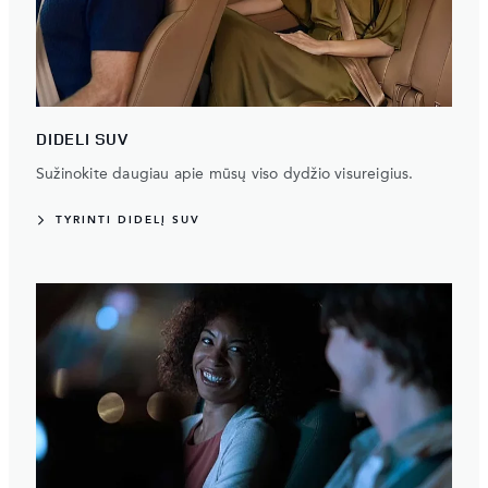
DIDELI SUV
Sužinokite daugiau apie mūsų viso dydžio visureigius.
TYRINTI DIDELĮ SUV