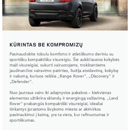
KŪRINTAS BE KOMPROMIZŲ
Pasinaudokite tobulu komforto ir atletiškumo deriniu su
sportišku kompaktišku visureigiu. Šie aukščiausios kokybės
maži visureigiai, sukurti vairuotojams, trokštantiems
jaudinančios vairavimo patirties, liudija atsidavimą, kokybę
ir našumą, kuriuos reiškia „Range Rover“, „Discovery“ ir
„Defender“.
Nuo jautraus vairo iki adaptyvios pakabos – kiekvienas
elementas užtikrina sklandų ir energingą važiavimą. „Land
Rover“ prabangūs kompaktiški visureigiai, idealiai
tinkantys įprastoms išvykoms mieste ar akimirkos
pasitraukimui į kaimą, yra ta vieta, kur rafinuotumas ir
sportiškumas.