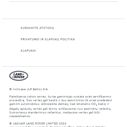
SURASKITE ATSTOVĄ
PRIVATUMO IR SLAPUKŲ POLITIKA
SLAPUKAI
© Inchcape JLR Baltics SIA
Pateikiamos tokios vertės, kurias gamintojas nustatė prieš sertifikavimo
procedūrą. Šios vertės gali keistis ir bus patvirtintos tik prieš pradedant
gaminti automobilius. Atkreipkite dėmesį, kad išmetamo CO
kiekio ir
2
degalų sąnaudų vertės gali skirtis, priklausomai nuo pasirinktų ratlankių.
Sumontavus standartinius ratlankius, mažiausios vertės gali būti
nepasiekiamos.
© JAGUAR LAND ROVER LIMITED 2026