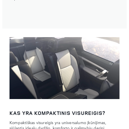
KAS YRA KOMPAKTINIS VISUREIGIS?
Kompaktiškas visureigis yra universalumo įkūnijimas,
siūlantis idealų dydžio, komforto ir galimybių derinį.