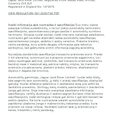
Jaguar Land Rover Limited: Registered office: Abbey Road, Whitley,
Coventry CV3 4LF.
Registered in England No: 1672070
VIEW REGULATION (EU) 2020/740 PDF
Svarbi informacija apie nuotraukas ir specifikacijas
Šiuo metu visame
pasaulyje trūksta puslaidininkių, o tai turi įtakos automobilių techninėms
specifikacijoms, pasirenkamosios įrangos pasiūlai ir automobilių surinkimo
terminams. Situacija nuolat keičiasi, todėl interneto svetainėje pateikiamos
nuotraukos gali nevisiškai atspindėti realias automobilių specifikacijas,
pasirenkamosios įrangos, apdailos ir spalvų variantus. Prašome kreiptis į
vietinį pardavėją, kuris suteiks daugiau informacijos apie taikomus
apribojimus, kad galėtumėte priimti informacija pagrįstą sprendimą.
Nurodytas standartinės specifikacijos transporto priemonės svoris. Priedai
ir kiti elementai, sumontuoti po transporto priemonės pagaminimo, turi
įtakos naudingajai apkrovai. Įsitikinkite, kad transporto priemonės leistina
bendroji masė ir maksimali ašių apkrova nebūtų viršytos, kai transporto
priemonė yra pakraunama, įskaitant priedus, keleivius, eksploatacinius
skysčius ir degalus bei krovinius.
Automobilių gamintojas „Jaguar Land Rover Limited“ nuolat ieško būdų,
kaip pagerinti savo automobilių, jų dalių ir priedų specifikacijas, dizainą bei
gamybą. Nuolat atliekame pakeitimus ir pasiliekame teisę juos atlikti be
išankstinio pranešimo. Skirtingų metų modelių pasirenkamoji ir standartinė
įranga gali skirtis. Šioje interneto svetainėje pateikiama informacija,
specifikacijos, variklių duomenys ir spalvos pagrįsti Europos rinkai skirtomis
specifikacijomis, todėl skirtingose rinkose gali skirtis ir gali būti keičiami be
atskiro įspėjimo. Kai kurie nuotraukose pateikti automobiliai yra su
papildomai užsakoma įranga ir mažmenininkų tiekiamais priedais, kurie
prieinami ne visose rinkose. Norėdami sužinoti apie jų prieinamumą ir
kainas, kreipkitės į vietinį pardavėją.