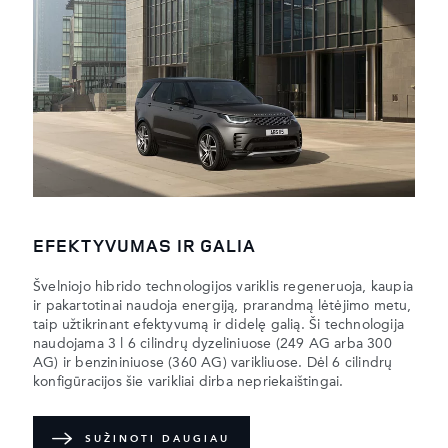
EFEKTYVUMAS IR GALIA
Švelniojo hibrido technologijos variklis regeneruoja, kaupia
ir pakartotinai naudoja energiją, prarandmą lėtėjimo metu,
taip užtikrinant efektyvumą ir didelę galią. Ši technologija
naudojama 3 l 6 cilindrų dyzeliniuose (249 AG arba 300
AG) ir benzininiuose (360 AG) varikliuose. Dėl 6 cilindrų
konfigūracijos šie varikliai dirba nepriekaištingai.
SUŽINOTI DAUGIAU