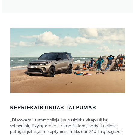
NEPRIEKAIŠTINGAS TALPUMAS
„Discovery“ automobilyje jus pasitinka visapusiška
šeimyninių išvykų erdvė. Trijose šildomų sėdynių eilėse
patogiai įsitaisysite septyniese ir liks dar 260 litrų bagažui.