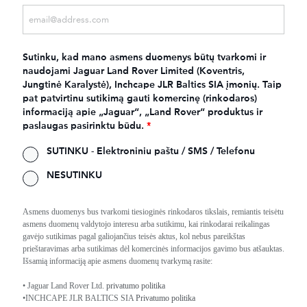
Sutinku, kad mano asmens duomenys būtų tvarkomi ir
naudojami Jaguar Land Rover Limited (Koventris,
Jungtinė Karalystė), Inchcape JLR Baltics SIA įmonių. Taip
pat patvirtinu sutikimą gauti komercinę (rinkodaros)
informaciją apie „Jaguar“, „Land Rover“ produktus ir
paslaugas pasirinktu būdu.
*
SUTINKU - Elektroniniu paštu / SMS / Telefonu
NESUTINKU
Asmens duomenys bus tvarkomi tiesioginės rinkodaros tikslais, remiantis teisėtu
asmens duomenų valdytojo interesu arba sutikimu, kai rinkodarai reikalingas
gavėjo sutikimas pagal galiojančius teisės aktus, kol nebus pareikštas
prieštaravimas arba sutikimas dėl komercinės informacijos gavimo bus atšauktas.
Išsamią informaciją apie asmens duomenų tvarkymą rasite:
• Jaguar Land Rover Ltd.
privatumo politika
•INCHCAPE JLR BALTICS SIA
Privatumo politika