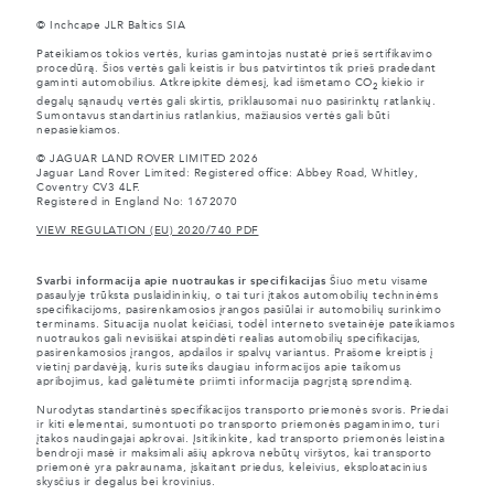
© Inchcape JLR Baltics SIA
Pateikiamos tokios vertės, kurias gamintojas nustatė prieš sertifikavimo
procedūrą. Šios vertės gali keistis ir bus patvirtintos tik prieš pradedant
gaminti automobilius. Atkreipkite dėmesį, kad išmetamo CO
kiekio ir
2
degalų sąnaudų vertės gali skirtis, priklausomai nuo pasirinktų ratlankių.
Sumontavus standartinius ratlankius, mažiausios vertės gali būti
nepasiekiamos.
© JAGUAR LAND ROVER LIMITED 2026
Jaguar Land Rover Limited: Registered office: Abbey Road, Whitley,
Coventry CV3 4LF.
Registered in England No: 1672070
VIEW REGULATION (EU) 2020/740 PDF
Svarbi informacija apie nuotraukas ir specifikacijas
Šiuo metu visame
pasaulyje trūksta puslaidininkių, o tai turi įtakos automobilių techninėms
specifikacijoms, pasirenkamosios įrangos pasiūlai ir automobilių surinkimo
terminams. Situacija nuolat keičiasi, todėl interneto svetainėje pateikiamos
nuotraukos gali nevisiškai atspindėti realias automobilių specifikacijas,
pasirenkamosios įrangos, apdailos ir spalvų variantus. Prašome kreiptis į
vietinį pardavėją, kuris suteiks daugiau informacijos apie taikomus
apribojimus, kad galėtumėte priimti informacija pagrįstą sprendimą.
Nurodytas standartinės specifikacijos transporto priemonės svoris. Priedai
ir kiti elementai, sumontuoti po transporto priemonės pagaminimo, turi
įtakos naudingajai apkrovai. Įsitikinkite, kad transporto priemonės leistina
bendroji masė ir maksimali ašių apkrova nebūtų viršytos, kai transporto
priemonė yra pakraunama, įskaitant priedus, keleivius, eksploatacinius
skysčius ir degalus bei krovinius.