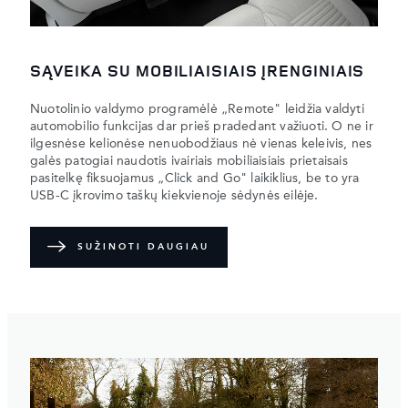
SĄVEIKA SU MOBILIAISIAIS ĮRENGINIAIS
Nuotolinio valdymo programėlė „Remote" leidžia valdyti
automobilio funkcijas dar prieš pradedant važiuoti. O ne ir
ilgesnėse kelionėse nenuobodžiaus nė vienas keleivis, nes
galės patogiai naudotis ivairiais mobiliaisiais prietaisais
pasitelkę fiksuojamus „Click and Go" laikiklius, be to yra
USB-C įkrovimo taškų kiekvienoje sėdynės eilėje.
SUŽINOTI DAUGIAU