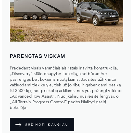
PARENGTAS VISKAM
Pradedant visais varančiaisiais ratais ir tvirta konstrukcija,
„Discovery" siūlo daugybę funkcijų, kad būtumėte
pasirengęs bet kokiems nuotykiams. Jausitės užtikrintai
važiuodami tiek kelyje, tiek už jo ribų ir gabendami bet ką
iki 3500 kg, net priekabą arkliams, nes yra pažangi vilkimo
„Advanced Tow Assist”. Nuo įkalnių nusileisite lengvai, o
„All Terrain Progress Control” padės išlaikyti greitį
bekelėje.
SUŽINOTI DAUGIAU