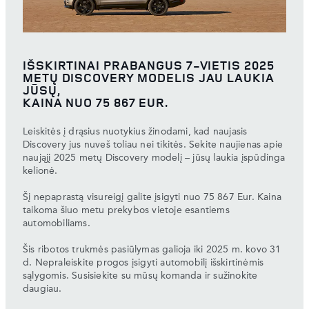
IŠSKIRTINAI PRABANGUS 7-VIETIS 2025
METŲ DISCOVERY MODELIS JAU LAUKIA
JŪSŲ,
KAINA NUO 75 867 EUR.
Leiskitės į drąsius nuotykius žinodami, kad naujasis
Discovery jus nuveš toliau nei tikitės. Sekite naujienas apie
naująjį 2025 metų Discovery modelį – jūsų laukia įspūdinga
kelionė.
Šį nepaprastą visureigį galite įsigyti nuo 75 867 Eur. Kaina
taikoma šiuo metu prekybos vietoje esantiems
automobiliams.
Šis ribotos trukmės pasiūlymas galioja iki 2025 m. kovo 31
d. Nepraleiskite progos įsigyti automobilį išskirtinėmis
sąlygomis. Susisiekite su mūsų komanda ir sužinokite
daugiau.