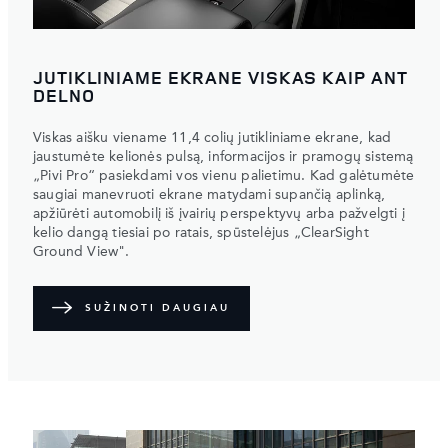
JUTIKLINIAME EKRANE VISKAS KAIP ANT
DELNO
Viskas aišku viename 11,4 colių jutikliniame ekrane, kad
jaustumėte kelionės pulsą, informacijos ir pramogų sistemą
„Pivi Pro“ pasiekdami vos vienu palietimu. Kad galėtumėte
saugiai manevruoti ekrane matydami supančią aplinką,
apžiūrėti automobilį iš įvairių perspektyvų arba pažvelgti į
kelio dangą tiesiai po ratais, spūstelėjus „ClearSight
Ground View".
SUŽINOTI DAUGIAU