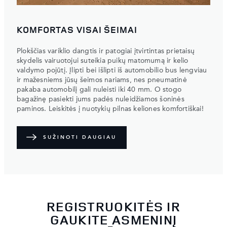
KOMFORTAS VISAI ŠEIMAI
Plokščias variklio dangtis ir patogiai įtvirtintas prietaisų
skydelis vairuotojui suteikia puikų matomumą ir kelio
valdymo pojūtį. Įlipti bei išlipti iš automobilio bus lengviau
ir mažesniems jūsų šeimos nariams, nes pneumatinė
pakaba automobilį gali nuleisti iki 40 mm. O stogo
bagažinę pasiekti jums padės nuleidžiamos šoninės
paminos. Leiskitės į nuotykių pilnas keliones komfortiškai!
SUŽINOTI DAUGIAU
REGISTRUOKITĖS IR
GAUKITE ASMENINĮ