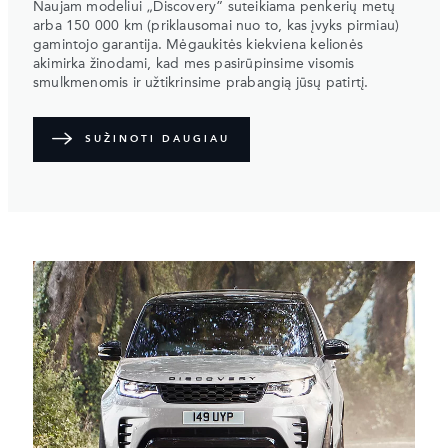
Naujam modeliui „Discovery” suteikiama penkerių metų
arba 150 000 km (priklausomai nuo to, kas įvyks pirmiau)
gamintojo garantija. Mėgaukitės kiekviena kelionės
akimirka žinodami, kad mes pasirūpinsime visomis
smulkmenomis ir užtikrinsime prabangią jūsų patirtį.
SUŽINOTI DAUGIAU