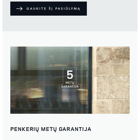
GAUKITE ŠĮ PASIŪLYMĄ
PENKERIŲ METŲ GARANTIJA