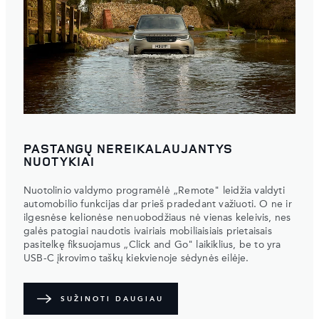
PASTANGŲ NEREIKALAUJANTYS
NUOTYKIAI
Nuotolinio valdymo programėlė „Remote" leidžia valdyti
automobilio funkcijas dar prieš pradedant važiuoti. O ne ir
ilgesnėse kelionėse nenuobodžiaus nė vienas keleivis, nes
galės patogiai naudotis ivairiais mobiliaisiais prietaisais
pasitelkę fiksuojamus „Click and Go" laikiklius, be to yra
USB-C įkrovimo taškų kiekvienoje sėdynės eilėje.
SUŽINOTI DAUGIAU