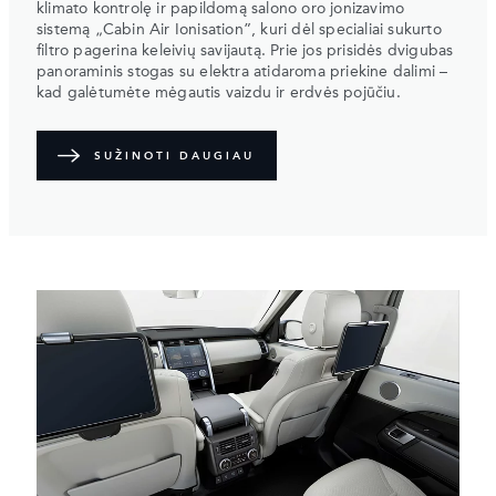
klimato kontrolę ir papildomą salono oro jonizavimo
sistemą „Cabin Air Ionisation”, kuri dėl specialiai sukurto
filtro pagerina keleivių savijautą. Prie jos prisidės dvigubas
panoraminis stogas su elektra atidaroma priekine dalimi –
kad galėtumėte mėgautis vaizdu ir erdvės pojūčiu.
SUŽINOTI DAUGIAU