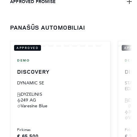
APPROVED PROMISE
PANAŠŪS AUTOMOBILIAI
APPROVED
APPR
DEMO
DEM
DISCOVERY
DIS
DYNAMIC SE
STAN
EDIT
DYZELINIS
249 AG
DYZ
Varesine Blue
(MH
300
Vare
pirkimas
pirkima
€ 65,500
€ 70