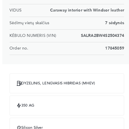
VIDUS
Caraway interior with Windsor leather
Sėdimų vietų skaičius
7 sėdynės
KĖBULO NUMERIS (VIN)
SALRA2BW4S2504374
Order no.
17845059
DYZELINIS, LENGVASIS HIBRIDAS (MHEV)
350 AG
Silicon Silver