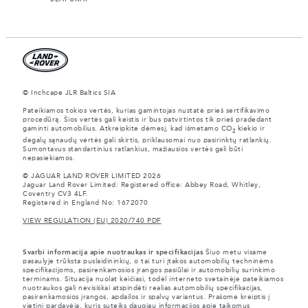
© Inchcape JLR Baltics SIA
Pateikiamos tokios vertės, kurias gamintojas nustatė prieš sertifikavimo
procedūrą. Šios vertės gali keistis ir bus patvirtintos tik prieš pradedant
gaminti automobilius. Atkreipkite dėmesį, kad išmetamo CO
kiekio ir
2
degalų sąnaudų vertės gali skirtis, priklausomai nuo pasirinktų ratlankių.
Sumontavus standartinius ratlankius, mažiausios vertės gali būti
nepasiekiamos.
© JAGUAR LAND ROVER LIMITED 2026
Jaguar Land Rover Limited: Registered office: Abbey Road, Whitley,
Coventry CV3 4LF.
Registered in England No: 1672070
VIEW REGULATION (EU) 2020/740 PDF
Svarbi informacija apie nuotraukas ir specifikacijas
Šiuo metu visame
pasaulyje trūksta puslaidininkių, o tai turi įtakos automobilių techninėms
specifikacijoms, pasirenkamosios įrangos pasiūlai ir automobilių surinkimo
terminams. Situacija nuolat keičiasi, todėl interneto svetainėje pateikiamos
nuotraukos gali nevisiškai atspindėti realias automobilių specifikacijas,
pasirenkamosios įrangos, apdailos ir spalvų variantus. Prašome kreiptis į
vietinį pardavėją, kuris suteiks daugiau informacijos apie taikomus