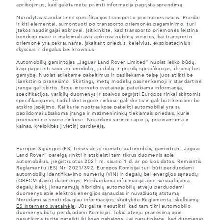
apribojimus, kad galėtumėte priimti informacija pagrįstą sprendimą.
Nurodytas standartinės specifikacijos transporto priemonės svoris. Priedai
ir kiti elementai, sumontuoti po transporto priemonės pagaminimo, turi
įtakos naudingajai apkrovai. Įsitikinkite, kad transporto priemonės leistina
bendroji masė ir maksimali ašių apkrova nebūtų viršytos, kai transporto
priemonė yra pakraunama, įskaitant priedus, keleivius, eksploatacinius
skysčius ir degalus bei krovinius.
Automobilių gamintojas „Jaguar Land Rover Limited“ nuolat ieško būdų,
kaip pagerinti savo automobilių, jų dalių ir priedų specifikacijas, dizainą bei
gamybą. Nuolat atliekame pakeitimus ir pasiliekame teisę juos atlikti be
išankstinio pranešimo. Skirtingų metų modelių pasirenkamoji ir standartinė
įranga gali skirtis. Šioje interneto svetainėje pateikiama informacija,
specifikacijos, variklių duomenys ir spalvos pagrįsti Europos rinkai skirtomis
specifikacijomis, todėl skirtingose rinkose gali skirtis ir gali būti keičiami be
atskiro įspėjimo. Kai kurie nuotraukose pateikti automobiliai yra su
papildomai užsakoma įranga ir mažmenininkų tiekiamais priedais, kurie
prieinami ne visose rinkose. Norėdami sužinoti apie jų prieinamumą ir
kainas, kreipkitės į vietinį pardavėją.
Europos Sąjungos (ES) teisės aktai numato automobilių gamintojo „Jaguar
Land Rover“ pareigą rinkti ir atskleisti tam tikrus duomenis apie
automobilius, įregistruotus 2021 m. sausio 1 d. ar po šios datos. Remiantis
Reglamentu (ES) Nr. 2021/392, Europos Komisijai turi būti perduodami
automobilių identifikavimo numerių (VIN) ir degalų bei energijos sąnaudų
(OBFCM įtaiso) duomenys. Perduodama informacija apie sunaudojamą
degalų kiekį. Įkraunamųjų hibridinių automobilių atveju perduodami
duomenys apie elektros energijos sąnaudas ir nuvažiuotą atstumą.
Norėdami sužinoti daugiau informacijos, skaitykite Reglamentą, skelbiamą
ES interneto svetainėje
. Jūs galite nesutikti, kad tam tikri automobilio
duomenys būtų perduodami Komisijai. Tokiu atveju pranešimą apie
nesutikimą turite pateikti iki kovo pabaigos. Jei nesutinkate, kad duomenys