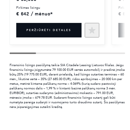
pirkimas lizingu
pirkima
€ 642 / mėnuo*
€ 60
PERŽIŪRĖTI DETALES
Finansinio lizingo pasiūlymą teikia SIA Citadele Leasing Lietuvos filialas. Jeigu
finansiniu lizingu įsigytumėte 79 100.00 EUR vertės automobilį ir pradinė įmoka
būtų 25% (19 775.00 EUR), darant prielaidą, kad lizingo sutarties terminas – 60
mėn., likutinė vertė – 35% (27 685.00 EUR), ridos apribojimas – 20 000 km per
metus, metinė kintama palūkanų norma – 4.069% (kurią sudaro pastovioji
palūkanų normos dalis – 1,99 % ir kintanti bazinė palūkanų norma 3 mėn.
EURIBOR), sutarties sudarymo (administravimo) mokestis – 791.00 EUR,
mėnesio įmoka – 679.78 EUR. Sudarant finansinio lizingo sutartį gali būti
numatyta pareiga sudaryti ir nuomojamo turto draudimo sutartį. Šis pasiūlymas
nėra įsipareigojimas suteikti kreditą.