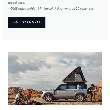
modeliuose.
**Didžiausias greitis - 191 km/val., kai sumontuoti 20 colių ratai.
IŠBANDYTI