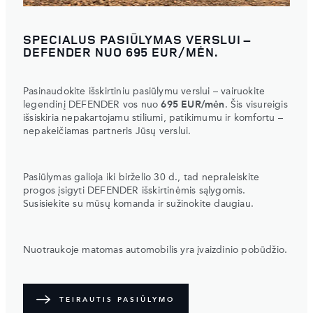
SPECIALUS PASIŪLYMAS VERSLUI –
DEFENDER NUO 695 EUR/MĖN.
Pasinaudokite išskirtiniu pasiūlymu verslui – vairuokite
legendinį DEFENDER vos nuo
695 EUR/mėn
. Šis visureigis
išsiskiria nepakartojamu stiliumi, patikimumu ir komfortu –
nepakeičiamas partneris Jūsų verslui.
Pasiūlymas galioja iki birželio 30 d., tad nepraleiskite
progos įsigyti DEFENDER išskirtinėmis sąlygomis.
Susisiekite su mūsų komanda ir sužinokite daugiau.
Nuotraukoje matomas automobilis yra įvaizdinio pobūdžio.
TEIRAUTIS PASIŪLYMO