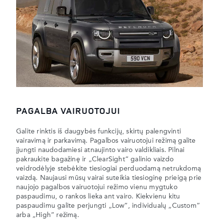
PAGALBA VAIRUOTOJUI
Galite rinktis iš daugybės funkcijų, skirtų palengvinti
vairavimą ir parkavimą. Pagalbos vairuotojui režimą galite
įjungti naudodamiesi atnaujinto vairo valdikliais. Pilnai
pakraukite bagažinę ir „ClearSight“ galinio vaizdo
veidrodėlyje stebėkite tiesiogiai perduodamą netrukdomą
vaizdą. Naujausi mūsų vairai suteikia tiesioginę prieigą prie
naujojo pagalbos vairuotojui režimo vienu mygtuko
paspaudimu, o rankos lieka ant vairo. Kiekvienu kitu
paspaudimu galite perjungti „Low“, individualų „Custom“
arba „High“ režimą.