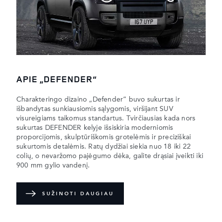
APIE „DEFENDER“
Charakteringo dizaino „Defender” buvo sukurtas ir
išbandytas sunkiausiomis sąlygomis, viršijant SUV
visureigiams taikomus standartus. Tvirčiausias kada nors
sukurtas DEFENDER kelyje išsiskiria moderniomis
proporcijomis, skulptūriškomis grotelėmis ir preciziškai
sukurtomis detalėmis. Ratų dydžiai siekia nuo 18 iki 22
colių, o nevaržomo pajėgumo dėka, galite drąsiai įveikti iki
900 mm gylio vandenį.
SUŽINOTI DAUGIAU