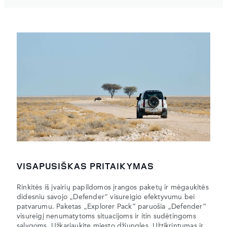
VISAPUSIŠKAS PRITAIKYMAS
Rinkitės iš įvairių papildomos įrangos paketų ir mėgaukitės
didesniu savojo „Defender“ visureigio efektyvumu bei
patvarumu. Paketas „Explorer Pack“ paruošia „Defender“
visureigį nenumatytoms situacijoms ir itin sudėtingoms
sąlygoms. Užkariaukite miesto džiungles. Užtikrintumas ir