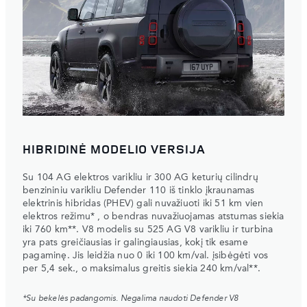
HIBRIDINĖ MODELIO VERSIJA
Su 104 AG elektros varikliu ir 300 AG keturių cilindrų
benzininiu varikliu Defender 110 iš tinklo įkraunamas
elektrinis hibridas (PHEV) gali nuvažiuoti iki 51 km vien
elektros režimu* , o bendras nuvažiuojamas atstumas siekia
iki 760 km**. V8 modelis su 525 AG V8 varikliu ir turbina
yra pats greičiausias ir galingiausias, kokį tik esame
pagaminę. Jis leidžia nuo 0 iki 100 km/val. įsibėgėti vos
per 5,4 sek., o maksimalus greitis siekia 240 km/val**.
*Su bekelės padangomis. Negalima naudoti Defender V8