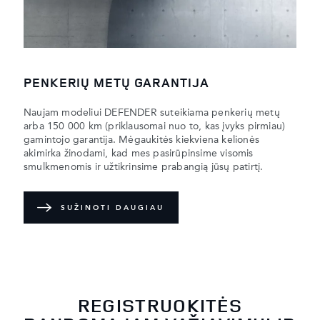
PENKERIŲ METŲ GARANTIJA
Naujam modeliui DEFENDER suteikiama penkerių metų
arba 150 000 km (priklausomai nuo to, kas įvyks pirmiau)
gamintojo garantija. Mėgaukitės kiekviena kelionės
akimirka žinodami, kad mes pasirūpinsime visomis
smulkmenomis ir užtikrinsime prabangią jūsų patirtį.
SUŽINOTI DAUGIAU
REGISTRUOKITĖS