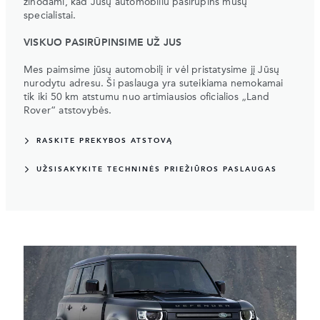
žinodami, kad Jūsų automobiliu pasirūpins mūsų
specialistai.
VISKUO PASIRŪPINSIME UŽ JUS
Mes paimsime jūsų automobilį ir vėl pristatysime jį Jūsų
nurodytu adresu. Ši paslauga yra suteikiama nemokamai
tik iki 50 km atstumu nuo artimiausios oficialios „Land
Rover“ atstovybės.
RASKITE PREKYBOS ATSTOVĄ
UŽSISAKYKITE TECHNINĖS PRIEŽIŪROS PASLAUGAS