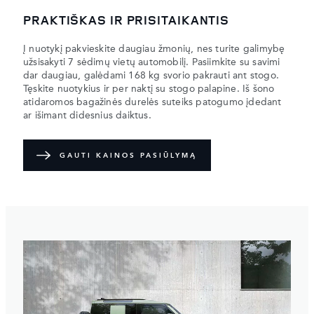
PRAKTIŠKAS IR PRISITAIKANTIS
Į nuotykį pakvieskite daugiau žmonių, nes turite galimybę
užsisakyti 7 sėdimų vietų automobilį. Pasiimkite su savimi
dar daugiau, galėdami 168 kg svorio pakrauti ant stogo.
Tęskite nuotykius ir per naktį su stogo palapine. Iš šono
atidaromos bagažinės durelės suteiks patogumo įdedant
ar išimant didesnius daiktus.
GAUTI KAINOS PASIŪLYMĄ