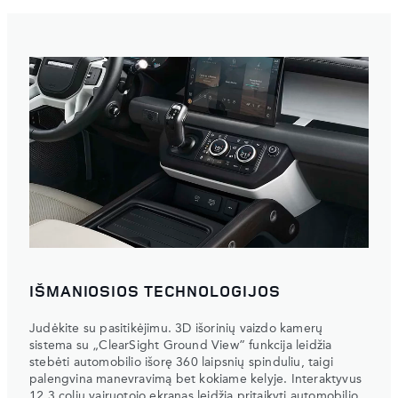
IŠMANIOSIOS TECHNOLOGIJOS
Judėkite su pasitikėjimu. 3D išorinių vaizdo kamerų
sistema su „ClearSight Ground View” funkcija leidžia
stebėti automobilio išorę 360 laipsnių spinduliu, taigi
palengvina manevravimą bet kokiame kelyje. Interaktyvus
12,3 colių vairuotojo ekranas leidžia pritaikyti automobilio