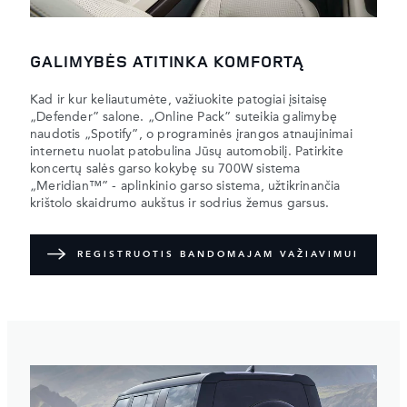
GALIMYBĖS ATITINKA KOMFORTĄ
Kad ir kur keliautumėte, važiuokite patogiai įsitaisę
„Defender” salone. „Online Pack” suteikia galimybę
naudotis „Spotify”, o programinės įrangos atnaujinimai
internetu nuolat patobulina Jūsų automobilį. Patirkite
koncertų salės garso kokybę su 700W sistema
„Meridian™” - aplinkinio garso sistema, užtikrinančia
krištolo skaidrumo aukštus ir sodrius žemus garsus.
REGISTRUOTIS BANDOMAJAM VAŽIAVIMUI