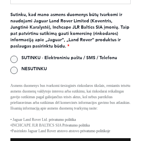
Sutinku, kad mano asmens duomenys būtų tvarkomi ir
naudojami Jaguar Land Rover Limited (Koventris,
Jungtinė Karalystė), Inchcape JLR Baltics SIA įmonių. Taip
pat patvirtinu sutikimą gauti komercinę (rinkodaros)
informaciją apie „Jaguar“, „Land Rover“ produktus ir
paslaugas pasirinktu būdu.
*
SUTINKU - Elektroniniu paštu / SMS / Telefonu
NESUTINKU
Asmens duomenys bus tvarkomi tiesioginės rinkodaros tikslais, remiantis teisėtu
asmens duomenų valdytojo interesu arba sutikimu, kai rinkodarai reikalingas
gavėjo sutikimas pagal galiojančius teisės aktus, kol nebus pareikštas
prieštaravimas arba sutikimas dėl komercinės informacijos gavimo bus atšauktas.
Išsamią informaciją apie asmens duomenų tvarkymą rasite:
• Jaguar Land Rover Ltd.
privatumo politika
•INCHCAPE JLR BALTICS SIA
Privatumo politika
•Pasirinkto Jaguar Land Rover atstovo atstovo
privatumo politikoje