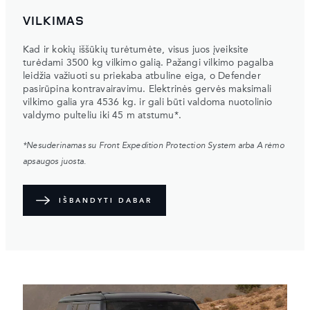
VILKIMAS
Kad ir kokių iššūkių turėtumėte, visus juos įveiksite
turėdami 3500 kg vilkimo galią. Pažangi vilkimo pagalba
leidžia važiuoti su priekaba atbuline eiga, o Defender
pasirūpina kontravairavimu. Elektrinės gervės maksimali
vilkimo galia yra 4536 kg. ir gali būti valdoma nuotolinio
valdymo pulteliu iki 45 m atstumu*.
*Nesuderinamas su Front Expedition Protection System arba A rėmo
apsaugos juosta.
IŠBANDYTI DABAR