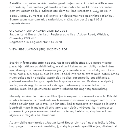
Pateikiamos tokios vertės, kurias gamintojas nustatė prieš sertifikavimo
procedūrą. Šios vertės gali keistis ir bus patvirtintos tik prieš pradedant
gaminti automobilius. Atkreipkite dėmesį, kad išmetamo CO
kiekio ir
2
degalų sąnaudų vertės gali skirtis, priklausomai nuo pasirinktų ratlankių.
Sumontavus standartinius ratlankius, mažiausios vertės gali būti
nepasiekiamos.
© JAGUAR LAND ROVER LIMITED 2026
Jaguar Land Rover Limited: Registered office: Abbey Road, Whitley,
Coventry CV3 4LF.
Registered in England No: 1672070
VIEW REGULATION (EU) 2020/740 PDF
Svarbi informacija apie nuotraukas ir specifikacijas
Šiuo metu visame
pasaulyje trūksta puslaidininkių, o tai turi įtakos automobilių techninėms
specifikacijoms, pasirenkamosios įrangos pasiūlai ir automobilių surinkimo
terminams. Situacija nuolat keičiasi, todėl interneto svetainėje pateikiamos
nuotraukos gali nevisiškai atspindėti realias automobilių specifikacijas,
pasirenkamosios įrangos, apdailos ir spalvų variantus. Prašome kreiptis į
vietinį pardavėją, kuris suteiks daugiau informacijos apie taikomus
apribojimus, kad galėtumėte priimti informacija pagrįstą sprendimą.
Nurodytas standartinės specifikacijos transporto priemonės svoris. Priedai
ir kiti elementai, sumontuoti po transporto priemonės pagaminimo, turi
įtakos naudingajai apkrovai. Įsitikinkite, kad transporto priemonės leistina
bendroji masė ir maksimali ašių apkrova nebūtų viršytos, kai transporto
priemonė yra pakraunama, įskaitant priedus, keleivius, eksploatacinius
skysčius ir degalus bei krovinius.
Automobilių gamintojas „Jaguar Land Rover Limited“ nuolat ieško būdų,
kaip pagerinti savo automobilių, jų dalių ir priedų specifikacijas, dizainą bei