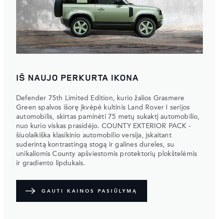
IŠ NAUJO PERKURTA IKONA
Defender 75th Limited Edition, kurio žalios Grasmere
Green spalvos išorę įkvėpė kultinis Land Rover I serijos
automobilis, skirtas paminėti 75 metų sukaktį automobilio,
nuo kurio viskas prasidėjo. COUNTY EXTERIOR PACK -
šiuolaikiška klasikinio automobilio versija, įskaitant
suderintą kontrastingą stogą ir galines dureles, su
unikaliomis County apšviestomis protektorių plokštelėmis
ir gradiento lipdukais.
GAUTI KAINOS PASIŪLYMĄ