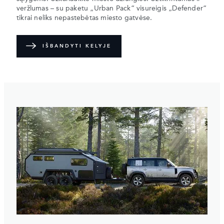
veržlumas – su paketu „Urban Pack“ visureigis „Defender“
tikrai neliks nepastebėtas miesto gatvėse.
IŠBANDYTI KELYJE