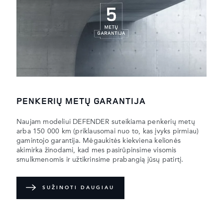
PENKERIŲ METŲ GARANTIJA
Naujam modeliui DEFENDER suteikiama penkerių metų
arba 150 000 km (priklausomai nuo to, kas įvyks pirmiau)
gamintojo garantija. Mėgaukitės kiekviena kelionės
akimirka žinodami, kad mes pasirūpinsime visomis
smulkmenomis ir užtikrinsime prabangią jūsų patirtį.
SUŽINOTI DAUGIAU