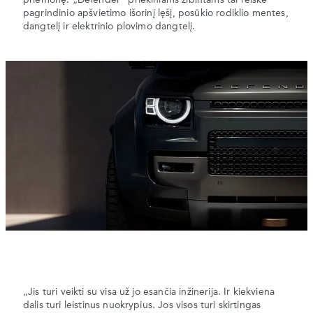
pagrindinio apšvietimo išorinį lęšį, posūkio rodiklio mentes,
dangtelį ir elektrinio plovimo dangtelį.
„Jis turi veikti su visa už jo esančia inžinerija. Ir kiekviena
dalis turi leistinus nuokrypius. Jos visos turi skirtingas