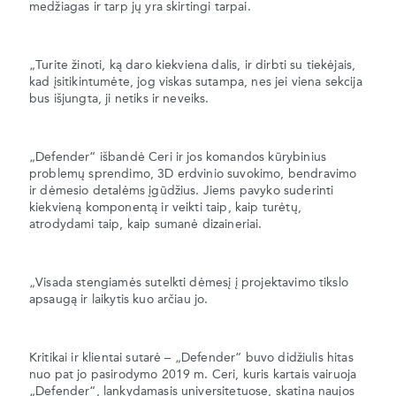
medžiagas ir tarp jų yra skirtingi tarpai.
„Turite žinoti, ką daro kiekviena dalis, ir dirbti su tiekėjais,
kad įsitikintumėte, jog viskas sutampa, nes jei viena sekcija
bus išjungta, ji netiks ir neveiks.
„Defender“ išbandė Ceri ir jos komandos kūrybinius
problemų sprendimo, 3D erdvinio suvokimo, bendravimo
ir dėmesio detalėms įgūdžius. Jiems pavyko suderinti
kiekvieną komponentą ir veikti taip, kaip turėtų,
atrodydami taip, kaip sumanė dizaineriai.
„Visada stengiamės sutelkti dėmesį į projektavimo tikslo
apsaugą ir laikytis kuo arčiau jo.
Kritikai ir klientai sutarė – „Defender“ buvo didžiulis hitas
nuo pat jo pasirodymo 2019 m. Ceri, kuris kartais vairuoja
„Defender“, lankydamasis universitetuose, skatina naujos