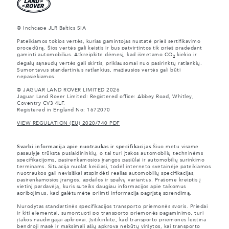
© Inchcape JLR Baltics SIA
Pateikiamos tokios vertės, kurias gamintojas nustatė prieš sertifikavimo
procedūrą. Šios vertės gali keistis ir bus patvirtintos tik prieš pradedant
gaminti automobilius. Atkreipkite dėmesį, kad išmetamo CO
kiekio ir
2
degalų sąnaudų vertės gali skirtis, priklausomai nuo pasirinktų ratlankių.
Sumontavus standartinius ratlankius, mažiausios vertės gali būti
nepasiekiamos.
© JAGUAR LAND ROVER LIMITED 2026
Jaguar Land Rover Limited: Registered office: Abbey Road, Whitley,
Coventry CV3 4LF.
Registered in England No: 1672070
VIEW REGULATION (EU) 2020/740 PDF
Svarbi informacija apie nuotraukas ir specifikacijas
Šiuo metu visame
pasaulyje trūksta puslaidininkių, o tai turi įtakos automobilių techninėms
specifikacijoms, pasirenkamosios įrangos pasiūlai ir automobilių surinkimo
terminams. Situacija nuolat keičiasi, todėl interneto svetainėje pateikiamos
nuotraukos gali nevisiškai atspindėti realias automobilių specifikacijas,
pasirenkamosios įrangos, apdailos ir spalvų variantus. Prašome kreiptis į
vietinį pardavėją, kuris suteiks daugiau informacijos apie taikomus
apribojimus, kad galėtumėte priimti informacija pagrįstą sprendimą.
Nurodytas standartinės specifikacijos transporto priemonės svoris. Priedai
ir kiti elementai, sumontuoti po transporto priemonės pagaminimo, turi
įtakos naudingajai apkrovai. Įsitikinkite, kad transporto priemonės leistina
bendroji masė ir maksimali ašių apkrova nebūtų viršytos, kai transporto