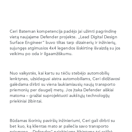
Ceri Bateman kompetencija padėjo jai užimti pagrindinę
vietą naujajame Defender projekte. „Lead Digital Design
Surface Engineer“ buvo tiltas tarp dizainerių ir inžinierių,
sujungęs atgimusios 4x4 legendos išskirtinę išvaizdą su jos
veikimu po oda ir ilgaamžiškumu.
Nuo vaikystės, kai kartu su tėčiu stebėjo automobilių
lenktynes, užsidegusi aistra automobiliams, Ceri didžiavosi
galėdama dirbti su viena laukiamiausių naujų transporto
priemonių per daugelį metų. Jos įtaka Defender aiškiai
matoma – gražiai suprojektuoti aukštųjų technologijų
priekiniai žibintai.
Būdamas išorinių paviršių inžinieriumi, Ceri gali dirbti su
bet kuo, ką klientas mato ar paliečia savo transporto
priemonę. „Defender“ priekiniams žibintams tai reiškė