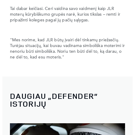
Tai dabar keičiasi. Ceri vaidina savo vaidmenį kaip JLR
moterų kūrybiškumo grupės narė, kurios tikslas – remti ir
pripažinti koleges pagal jų pačių sąlygas.
"Mes norime, kad JLR būtų įvairi dėl tinkamų priežasčių.
Turėjau situacijų, kai buvau vadinama simboliška moterimi ir
nenoriu būti simboliška. Noriu ten būti dėl to, ką darau, o
ne dėl to, kad esu moteris."
DAUGIAU „DEFENDER“
ISTORIJŲ