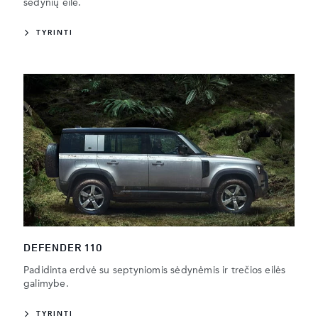
sėdynių eile.
TYRINTI
DEFENDER 110
Padidinta erdvė su septyniomis sėdynėmis ir trečios eilės
galimybe.
TYRINTI