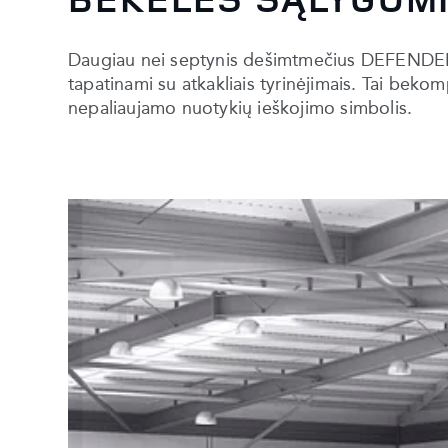
Daugiau nei septynis dešimtmečius DEFENDER vi
tapatinami su atkakliais tyrinėjimais. Tai bek
nepaliaujamo nuotykių ieškojimo simbolis.