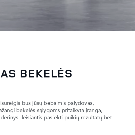
LAS BEKELĖS
sureigis bus jūsų bebaimis palydovas,
Pažangi bekelės sąlygoms pritaikyta įranga,
derinys, leisiantis pasiekti puikių rezultatų bet