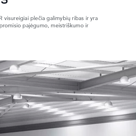
sureigiai plečia galimybių ribas ir yra
ompromisio pajėgumo, meistriškumo ir