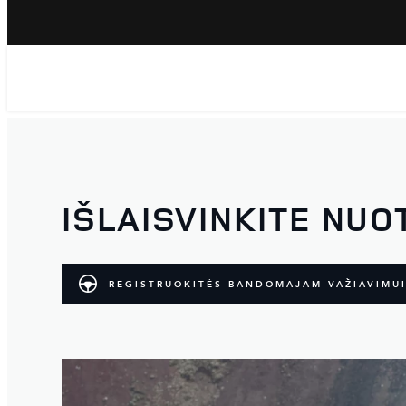
IŠLAISVINKITE NUO
REGISTRUOKITĖS BANDOMAJAM VAŽIAVIMU