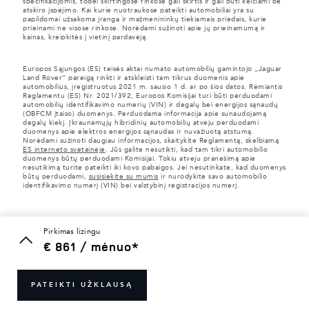
specifikacijomis, todėl skirtingose rinkose gali skirtis ir gali būti keičiami be
atskiro įspėjimo. Kai kurie nuotraukose pateikti automobiliai yra su
papildomai užsakoma įranga ir mažmenininkų tiekiamais priedais, kurie
prieinami ne visose rinkose. Norėdami sužinoti apie jų prieinamumą ir
kainas, kreipkitės į vietinį pardavėją.
Europos Sąjungos (ES) teisės aktai numato automobilių gamintojo „Jaguar
Land Rover“ pareigą rinkti ir atskleisti tam tikrus duomenis apie
automobilius, įregistruotus 2021 m. sausio 1 d. ar po šios datos. Remiantis
Reglamentu (ES) Nr. 2021/392, Europos Komisijai turi būti perduodami
automobilių identifikavimo numerių (VIN) ir degalų bei energijos sąnaudų
(OBFCM įtaiso) duomenys. Perduodama informacija apie sunaudojamą
degalų kiekį. Įkraunamųjų hibridinių automobilių atveju perduodami
duomenys apie elektros energijos sąnaudas ir nuvažiuotą atstumą.
Norėdami sužinoti daugiau informacijos, skaitykite Reglamentą, skelbiamą
ES interneto svetainėje
. Jūs galite nesutikti, kad tam tikri automobilio
duomenys būtų perduodami Komisijai. Tokiu atveju pranešimą apie
nesutikimą turite pateikti iki kovo pabaigos. Jei nesutinkate, kad duomenys
būtų perduodami,
susisiekite su mumis
ir nurodykite savo automobilio
identifikavimo numerį (VIN) bei valstybinį registracijos numerį.
pirkimas lizingu
€ 861 / mėnuo*
PATEIKTI UŽKLAUSĄ