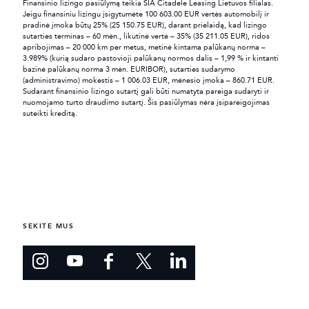
Finansinio lizingo pasiūlymą teikia SIA Citadele Leasing Lietuvos filialas.
Jeigu finansiniu lizingu įsigytumėte 100 603.00 EUR vertės automobilį ir
pradinė įmoka būtų 25% (25 150.75 EUR), darant prielaidą, kad lizingo
sutarties terminas – 60 mėn., likutinė vertė – 35% (35 211.05 EUR), ridos
apribojimas – 20 000 km per metus, metinė kintama palūkanų norma –
3.989% (kurią sudaro pastovioji palūkanų normos dalis – 1,99 % ir kintanti
bazinė palūkanų norma 3 mėn. EURIBOR), sutarties sudarymo
(administravimo) mokestis – 1 006.03 EUR, mėnesio įmoka – 860.71 EUR.
Sudarant finansinio lizingo sutartį gali būti numatyta pareiga sudaryti ir
nuomojamo turto draudimo sutartį. Šis pasiūlymas nėra įsipareigojimas
suteikti kreditą.
SEKITE MUS