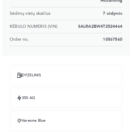
Headlining
Sėdimų vietų skaičius
7 sėdynės
KĖBULO NUMERIS (VIN)
SALRA2BW4T2524464
Order no.
18567560
DYZELINIS
350 AG
Varesine Blue