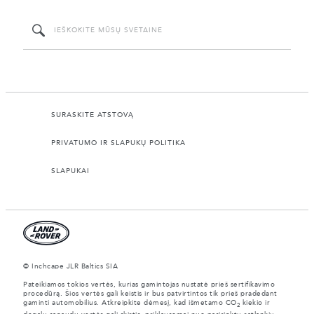
SURASKITE ATSTOVĄ
PRIVATUMO IR SLAPUKŲ POLITIKA
SLAPUKAI
© Inchcape JLR Baltics SIA
Pateikiamos tokios vertės, kurias gamintojas nustatė prieš sertifikavimo
procedūrą. Šios vertės gali keistis ir bus patvirtintos tik prieš pradedant
gaminti automobilius. Atkreipkite dėmesį, kad išmetamo CO
kiekio ir
2