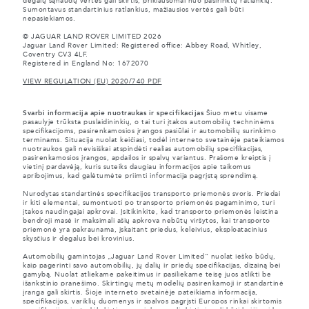
degalų sąnaudų vertės gali skirtis, priklausomai nuo pasirinktų ratlankių.
Sumontavus standartinius ratlankius, mažiausios vertės gali būti
nepasiekiamos.
© JAGUAR LAND ROVER LIMITED 2026
Jaguar Land Rover Limited: Registered office: Abbey Road, Whitley,
Coventry CV3 4LF.
Registered in England No: 1672070
VIEW REGULATION (EU) 2020/740 PDF
Svarbi informacija apie nuotraukas ir specifikacijas
Šiuo metu visame
pasaulyje trūksta puslaidininkių, o tai turi įtakos automobilių techninėms
specifikacijoms, pasirenkamosios įrangos pasiūlai ir automobilių surinkimo
terminams. Situacija nuolat keičiasi, todėl interneto svetainėje pateikiamos
nuotraukos gali nevisiškai atspindėti realias automobilių specifikacijas,
pasirenkamosios įrangos, apdailos ir spalvų variantus. Prašome kreiptis į
vietinį pardavėją, kuris suteiks daugiau informacijos apie taikomus
apribojimus, kad galėtumėte priimti informacija pagrįstą sprendimą.
Nurodytas standartinės specifikacijos transporto priemonės svoris. Priedai
ir kiti elementai, sumontuoti po transporto priemonės pagaminimo, turi
įtakos naudingajai apkrovai. Įsitikinkite, kad transporto priemonės leistina
bendroji masė ir maksimali ašių apkrova nebūtų viršytos, kai transporto
priemonė yra pakraunama, įskaitant priedus, keleivius, eksploatacinius
skysčius ir degalus bei krovinius.
Automobilių gamintojas „Jaguar Land Rover Limited“ nuolat ieško būdų,
kaip pagerinti savo automobilių, jų dalių ir priedų specifikacijas, dizainą bei
gamybą. Nuolat atliekame pakeitimus ir pasiliekame teisę juos atlikti be
išankstinio pranešimo. Skirtingų metų modelių pasirenkamoji ir standartinė
įranga gali skirtis. Šioje interneto svetainėje pateikiama informacija,
specifikacijos, variklių duomenys ir spalvos pagrįsti Europos rinkai skirtomis