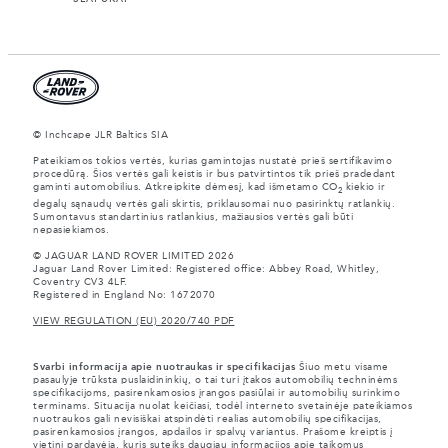
© Inchcape JLR Baltics SIA
Pateikiamos tokios vertės, kurias gamintojas nustatė prieš sertifikavimo
procedūrą. Šios vertės gali keistis ir bus patvirtintos tik prieš pradedant
gaminti automobilius. Atkreipkite dėmesį, kad išmetamo CO
kiekio ir
2
degalų sąnaudų vertės gali skirtis, priklausomai nuo pasirinktų ratlankių.
Sumontavus standartinius ratlankius, mažiausios vertės gali būti
nepasiekiamos.
© JAGUAR LAND ROVER LIMITED 2026
Jaguar Land Rover Limited: Registered office: Abbey Road, Whitley,
Coventry CV3 4LF.
Registered in England No: 1672070
VIEW REGULATION (EU) 2020/740 PDF
Svarbi informacija apie nuotraukas ir specifikacijas
Šiuo metu visame
pasaulyje trūksta puslaidininkių, o tai turi įtakos automobilių techninėms
specifikacijoms, pasirenkamosios įrangos pasiūlai ir automobilių surinkimo
terminams. Situacija nuolat keičiasi, todėl interneto svetainėje pateikiamos
nuotraukos gali nevisiškai atspindėti realias automobilių specifikacijas,
pasirenkamosios įrangos, apdailos ir spalvų variantus. Prašome kreiptis į
vietinį pardavėją, kuris suteiks daugiau informacijos apie taikomus