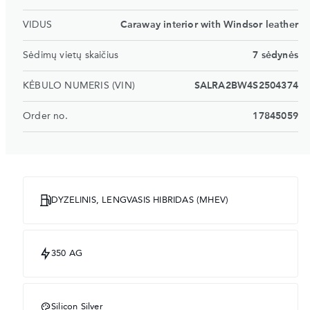
VIDUS
Caraway interior with Windsor leather
Sėdimų vietų skaičius
7 sėdynės
KĖBULO NUMERIS (VIN)
SALRA2BW4S2504374
Order no.
17845059
DYZELINIS, LENGVASIS HIBRIDAS (MHEV)
350 AG
Silicon Silver