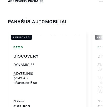
APPROVED PROMISE
PANAŠŪS AUTOMOBILIAI
APPROVED
APPR
DEMO
DEM
DISCOVERY
DIS
DYNAMIC SE
STAN
EDIT
DYZELINIS
249 AG
DYZ
Varesine Blue
(MH
300
Vare
pirkimas
pirkima
€ 65,500
€ 70