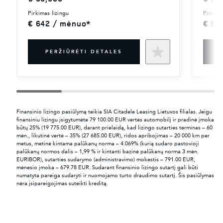
pirkimas lizingu
pirkima
€ 642 / mėnuo*
€ 60
PERŽIŪRĖTI DETALES
Finansinio lizingo pasiūlymą teikia SIA Citadele Leasing Lietuvos filialas. Jeigu
finansiniu lizingu įsigytumėte 79 100.00 EUR vertės automobilį ir pradinė įmoka
būtų 25% (19 775.00 EUR), darant prielaidą, kad lizingo sutarties terminas – 60
mėn., likutinė vertė – 35% (27 685.00 EUR), ridos apribojimas – 20 000 km per
metus, metinė kintama palūkanų norma – 4.069% (kurią sudaro pastovioji
palūkanų normos dalis – 1,99 % ir kintanti bazinė palūkanų norma 3 mėn.
EURIBOR), sutarties sudarymo (administravimo) mokestis – 791.00 EUR,
mėnesio įmoka – 679.78 EUR. Sudarant finansinio lizingo sutartį gali būti
numatyta pareiga sudaryti ir nuomojamo turto draudimo sutartį. Šis pasiūlymas
nėra įsipareigojimas suteikti kreditą.