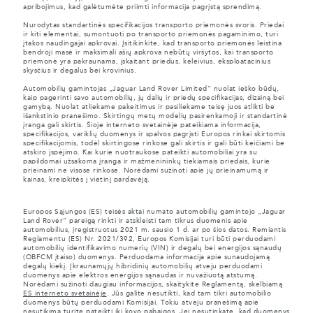
apribojimus, kad galėtumėte priimti informacija pagrįstą sprendimą.
Nurodytas standartinės specifikacijos transporto priemonės svoris. Priedai
ir kiti elementai, sumontuoti po transporto priemonės pagaminimo, turi
įtakos naudingajai apkrovai. Įsitikinkite, kad transporto priemonės leistina
bendroji masė ir maksimali ašių apkrova nebūtų viršytos, kai transporto
priemonė yra pakraunama, įskaitant priedus, keleivius, eksploatacinius
skysčius ir degalus bei krovinius.
Automobilių gamintojas „Jaguar Land Rover Limited“ nuolat ieško būdų,
kaip pagerinti savo automobilių, jų dalių ir priedų specifikacijas, dizainą bei
gamybą. Nuolat atliekame pakeitimus ir pasiliekame teisę juos atlikti be
išankstinio pranešimo. Skirtingų metų modelių pasirenkamoji ir standartinė
įranga gali skirtis. Šioje interneto svetainėje pateikiama informacija,
specifikacijos, variklių duomenys ir spalvos pagrįsti Europos rinkai skirtomis
specifikacijomis, todėl skirtingose rinkose gali skirtis ir gali būti keičiami be
atskiro įspėjimo. Kai kurie nuotraukose pateikti automobiliai yra su
papildomai užsakoma įranga ir mažmenininkų tiekiamais priedais, kurie
prieinami ne visose rinkose. Norėdami sužinoti apie jų prieinamumą ir
kainas, kreipkitės į vietinį pardavėją.
Europos Sąjungos (ES) teisės aktai numato automobilių gamintojo „Jaguar
Land Rover“ pareigą rinkti ir atskleisti tam tikrus duomenis apie
automobilius, įregistruotus 2021 m. sausio 1 d. ar po šios datos. Remiantis
Reglamentu (ES) Nr. 2021/392, Europos Komisijai turi būti perduodami
automobilių identifikavimo numerių (VIN) ir degalų bei energijos sąnaudų
(OBFCM įtaiso) duomenys. Perduodama informacija apie sunaudojamą
degalų kiekį. Įkraunamųjų hibridinių automobilių atveju perduodami
duomenys apie elektros energijos sąnaudas ir nuvažiuotą atstumą.
Norėdami sužinoti daugiau informacijos, skaitykite Reglamentą, skelbiamą
ES interneto svetainėje
. Jūs galite nesutikti, kad tam tikri automobilio
duomenys būtų perduodami Komisijai. Tokiu atveju pranešimą apie
nesutikimą turite pateikti iki kovo pabaigos. Jei nesutinkate, kad duomenys