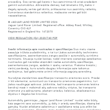
procedūrą. Šios vertės gali keistis ir bus patvirtintos tik prieš pradedant
gaminti automobilius. Atkreipkite dėmesį, kad išmetamo CO
kiekio ir
2
degalų sąnaudų vertės gali skirtis, priklausomai nuo pasirinktų ratlankių.
Sumontavus standartinius ratlankius, mažiausios vertės gali būti
nepasiekiamos.
© JAGUAR LAND ROVER LIMITED 2026
Jaguar Land Rover Limited: Registered office: Abbey Road, Whitley,
Coventry CV3 4LF.
Registered in England No: 1672070
VIEW REGULATION (EU) 2020/740 PDF
Svarbi informacija apie nuotraukas ir specifikacijas
Šiuo metu visame
pasaulyje trūksta puslaidininkių, o tai turi įtakos automobilių techninėms
specifikacijoms, pasirenkamosios įrangos pasiūlai ir automobilių surinkimo
terminams. Situacija nuolat keičiasi, todėl interneto svetainėje pateikiamos
nuotraukos gali nevisiškai atspindėti realias automobilių specifikacijas,
pasirenkamosios įrangos, apdailos ir spalvų variantus. Prašome kreiptis į
vietinį pardavėją, kuris suteiks daugiau informacijos apie taikomus
apribojimus, kad galėtumėte priimti informacija pagrįstą sprendimą.
Nurodytas standartinės specifikacijos transporto priemonės svoris. Priedai
ir kiti elementai, sumontuoti po transporto priemonės pagaminimo, turi
įtakos naudingajai apkrovai. Įsitikinkite, kad transporto priemonės leistina
bendroji masė ir maksimali ašių apkrova nebūtų viršytos, kai transporto
priemonė yra pakraunama, įskaitant priedus, keleivius, eksploatacinius
skysčius ir degalus bei krovinius.
Automobilių gamintojas „Jaguar Land Rover Limited“ nuolat ieško būdų,
kaip pagerinti savo automobilių, jų dalių ir priedų specifikacijas, dizainą bei
gamybą. Nuolat atliekame pakeitimus ir pasiliekame teisę juos atlikti be
išankstinio pranešimo. Skirtingų metų modelių pasirenkamoji ir standartinė