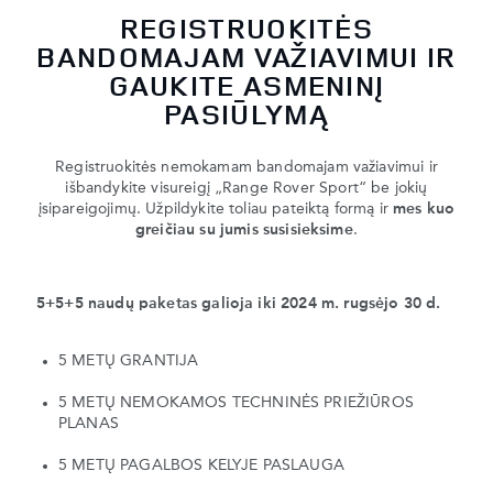
REGISTRUOKITĖS
BANDOMAJAM VAŽIAVIMUI IR
GAUKITE ASMENINĮ
PASIŪLYMĄ
Registruokitės nemokamam bandomajam važiavimui ir
išbandykite visureigį „Range Rover Sport“ be jokių
įsipareigojimų. Užpildykite toliau pateiktą formą ir
mes kuo
greičiau su jumis susisieksime
.
5+5+5 naudų paketas galioja iki 2024 m. rugsėjo 30 d.
5 METŲ GRANTIJA
5 METŲ NEMOKAMOS TECHNINĖS PRIEŽIŪROS
PLANAS
5 METŲ PAGALBOS KELYJE PASLAUGA