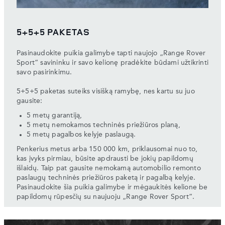
5+5+5 PAKETAS
Pasinaudokite puikia galimybe tapti naujojo „Range Rover
Sport“ savininku ir savo kelionę pradėkite būdami užtikrinti
savo pasirinkimu.
5+5+5 paketas suteiks visišką ramybę, nes kartu su juo
gausite:
5 metų garantiją,
5 metų nemokamos techninės priežiūros planą,
5 metų pagalbos kelyje paslaugą.
Penkerius metus arba 150 000 km, priklausomai nuo to,
kas įvyks pirmiau, būsite apdrausti be jokių papildomų
išlaidų. Taip pat gausite nemokamą automobilio remonto
paslaugų techninės priežiūros paketą ir pagalbą kelyje.
Pasinaudokite šia puikia galimybe ir mėgaukitės kelione be
papildomų rūpesčių su naujuoju „Range Rover Sport“.