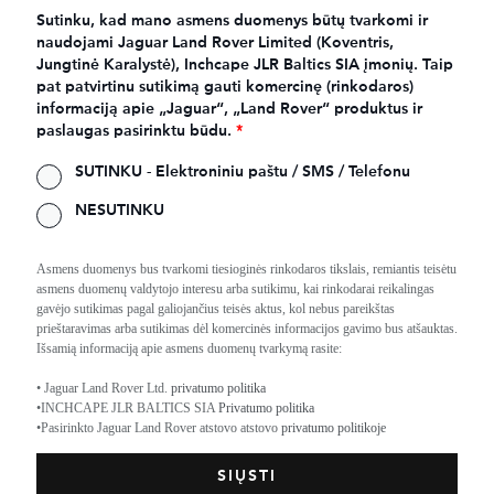
Sutinku, kad mano asmens duomenys būtų tvarkomi ir
naudojami Jaguar Land Rover Limited (Koventris,
Jungtinė Karalystė), Inchcape JLR Baltics SIA įmonių. Taip
pat patvirtinu sutikimą gauti komercinę (rinkodaros)
informaciją apie „Jaguar“, „Land Rover“ produktus ir
paslaugas pasirinktu būdu.
*
SUTINKU - Elektroniniu paštu / SMS / Telefonu
NESUTINKU
Asmens duomenys bus tvarkomi tiesioginės rinkodaros tikslais, remiantis teisėtu
asmens duomenų valdytojo interesu arba sutikimu, kai rinkodarai reikalingas
gavėjo sutikimas pagal galiojančius teisės aktus, kol nebus pareikštas
prieštaravimas arba sutikimas dėl komercinės informacijos gavimo bus atšauktas.
Išsamią informaciją apie asmens duomenų tvarkymą rasite:
• Jaguar Land Rover Ltd.
privatumo politika
•INCHCAPE JLR BALTICS SIA
Privatumo politika
•Pasirinkto Jaguar Land Rover atstovo atstovo
privatumo politikoje