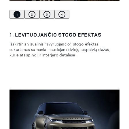
1
2
3
4
1. LEVITUOJANČIO STOGO EFEKTAS
Išskirtinis vizualinis "svyruojančio" stogo efektas
sukuriamas sumaniai naudojant dviejų atspalvių dažus,
kurie atsispindi ir interjero detalėse.