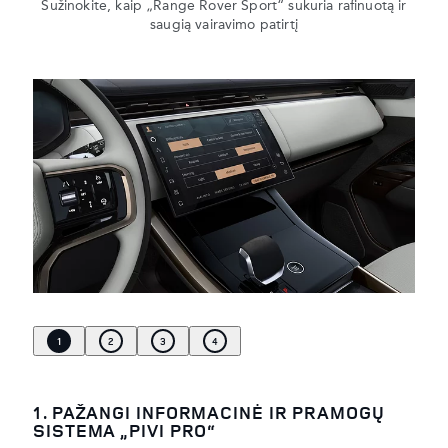
Sužinokite, kaip „Range Rover Sport“ sukuria rafinuotą ir
saugią vairavimo patirtį
1
2
3
4
1. PAŽANGI INFORMACINĖ IR PRAMOGŲ
SISTEMA „PIVI PRO“