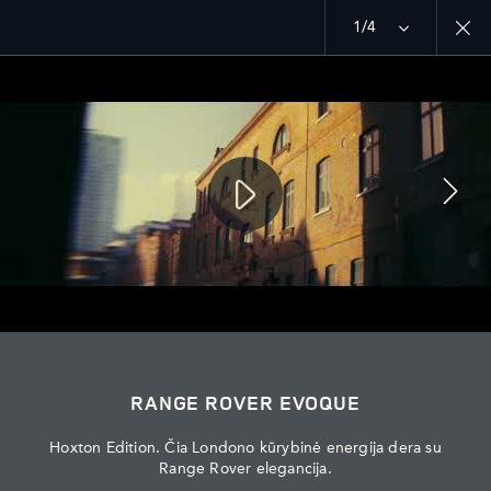
Atraskite naujausius Range Rover pasiūlymus
1/4
MENU
SEKITE MUS
RANGE ROVER EVOQUE
Hoxton Edition. Čia Londono kūrybinė energija dera su
Range Rover elegancija.