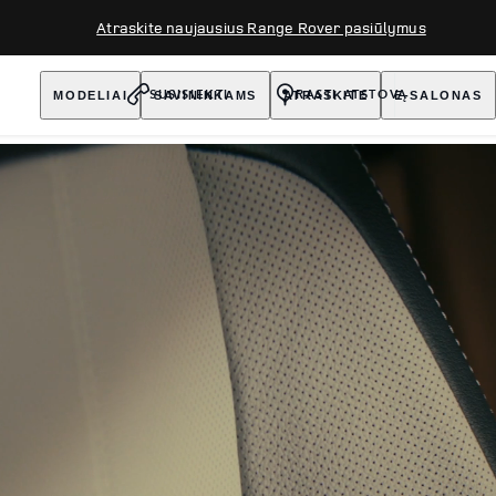
Atraskite naujausius Range Rover pasiūlymus
MODELIAI
SAVININKAMS
ATRASKITE
E-SALONAS
SUSISIEKTI
RASTI ATSTOVĄ