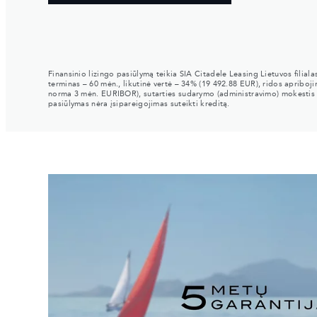
Finansinio lizingo pasiūlymą teikia SIA Citadele Leasing Lietuvos filial
terminas – 60 mėn., likutinė vertė – 34% (19 492.88 EUR), ridos apribo
norma 3 mėn. EURIBOR), sutarties sudarymo (administravimo) mokestis –
pasiūlymas nėra įsipareigojimas suteikti kreditą.