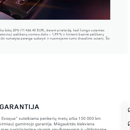
oka būtų 20% (11 466.40 EUR), darant prielaidą, kad lizingo sutarties
stovioji palūkanų normos dalis – 1,99 % ir kintanti bazinė palūkanų
ūti numatyta pareiga sudaryti ir nuomojamo turto draudimo sutartį. Šis
 GARANTIJA
 Evoque” suteikiama penkerių metų arba 150 000 km
 pirmiau) gamintojo garantija. Mėgaukitės kiekviena
d mes pasirūpinsime visomis smulkmenomis ir užtikrinsime