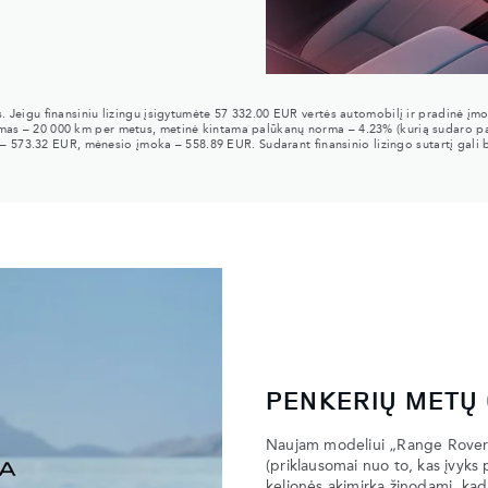
as. Jeigu finansiniu lizingu įsigytumėte 57 332.00 EUR vertės automobilį ir pradinė įm
jimas – 20 000 km per metus, metinė kintama palūkanų norma – 4.23% (kurią sudaro pa
 573.32 EUR, mėnesio įmoka – 558.89 EUR. Sudarant finansinio lizingo sutartį gali b
PENKERIŲ METŲ
Naujam modeliui „Range Rover
(priklausomai nuo to, kas įvyks
kelionės akimirka žinodami, ka