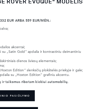
GE ROVER EVOQUE“ MODELIS
 332 EUR ARBA 559 EUR/MĖN.:
palva;
pdailos akcentai;
ai su „Satin Gold“ apdaila ir kontrastiniu deimantiniu
išskirtiniais dienos šviesų elementais;
ma;
oxton Edition“ slenksčių plokštelės priekyje ir gale;
apdaila su „Hoxton Edition“ grafiniu akcentu.
ą ir taikomas ribotam kiekiui automobilių.
INIO PASIŪLYMO