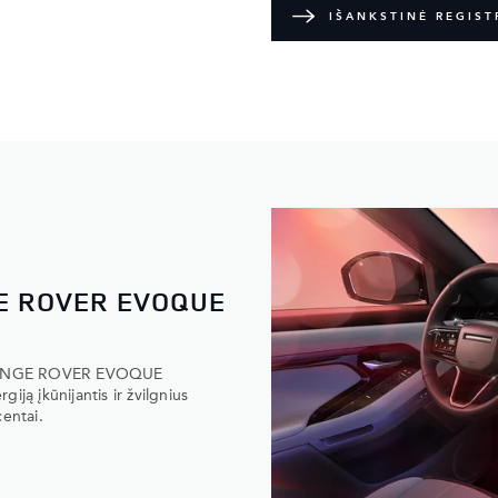
IŠANKSTINĖ REGIST
E ROVER EVOQUE
me RANGE ROVER EVOQUE
ją įkūnijantis ir žvilgnius
centai.