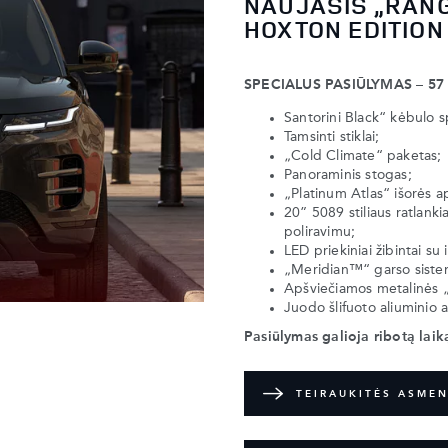
NAUJASIS „RAN
HOXTON EDITION
SPECIALUS PASIŪLYMAS – 57
Santorini Black“ kėbulo s
Tamsinti stiklai;
„Cold Climate“ paketas;
Panoraminis stogas;
„Platinum Atlas“ išorės a
20” 5089 stiliaus ratlanki
poliravimu;
LED priekiniai žibintai su 
„Meridian™“ garso siste
Apšviečiamos metalinės „H
Juodo šlifuoto aliuminio 
Pasiūlymas galioja ribotą laik
TEIRAUKITĖS ASMEN