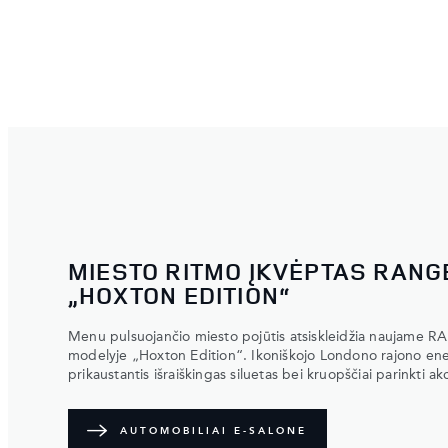
MIESTO RITMO ĮKVĖPTAS RANG
„HOXTON EDITION“
Menu pulsuojančio miesto pojūtis atsiskleidžia nauja
modelyje „Hoxton Edition“. Ikoniškojo Londono rajono energi
prikaustantis išraiškingas siluetas bei kruopščiai parinkti ak
AUTOMOBILIAI E-SALONE