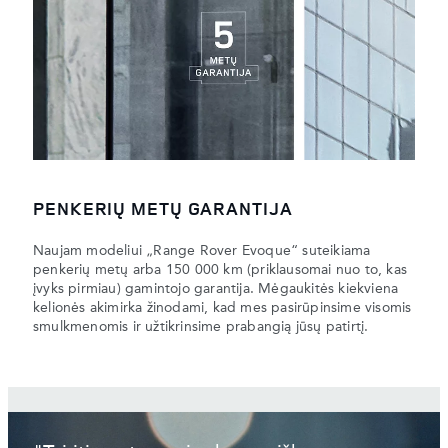
PENKERIŲ METŲ GARANTIJA
Naujam modeliui „Range Rover Evoque“ suteikiama
penkerių metų arba 150 000 km (priklausomai nuo to, kas
įvyks pirmiau) gamintojo garantija. Mėgaukitės kiekviena
kelionės akimirka žinodami, kad mes pasirūpinsime visomis
smulkmenomis ir užtikrinsime prabangią jūsų patirtį.