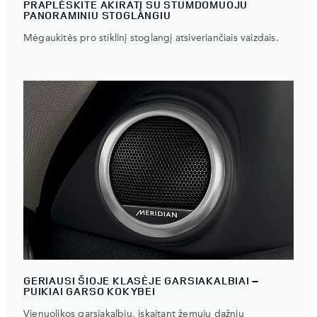
PRAPLĖSKITE AKIRATĮ SU STUMDOMUOJU
PANORAMINIU STOGLANGIU
Mėgaukitės pro stiklinį stoglangį atsiveriančiais vaizdais.
GERIAUSI ŠIOJE KLASĖJE GARSIAKALBIAI –
PUIKIAI GARSO KOKYBEI
Vienuolikos garsiakalbių, įskaitant žemųjų dažnių