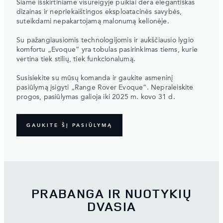
Šiame išskirtiniame visureigyje puikiai dera elegantiškas
dizainas ir nepriekaištingos eksploatacinės savybės,
suteikdami nepakartojamą malonumą kelionėje.
Su pažangiausiomis technologijomis ir aukščiausio lygio
komfortu „Evoque“ yra tobulas pasirinkimas tiems, kurie
vertina tiek stilių, tiek funkcionalumą.
Susisiekite su mūsų komanda ir gaukite asmeninį
pasiūlymą įsigyti „Range Rover Evoque“. Nepraleiskite
progos, pasiūlymas galioja iki 2025 m. kovo 31 d.
GAUKITE ŠĮ PASIŪLYMĄ
PRABANGA IR NUOTYKIŲ
DVASIA