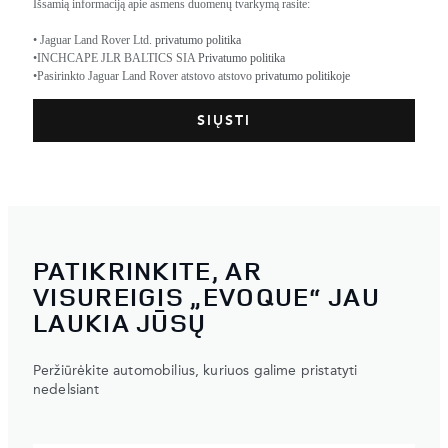
Išsamią informaciją apie asmens duomenų tvarkymą rasite:
• Jaguar Land Rover Ltd.
privatumo politika
•INCHCAPE JLR BALTICS SIA
Privatumo politika
•Pasirinkto Jaguar Land Rover atstovo atstovo
privatumo politikoje
PATIKRINKITE, AR
VISUREIGIS „EVOQUE“ JAU
LAUKIA JŪSŲ
Peržiūrėkite automobilius, kuriuos galime pristatyti
nedelsiant