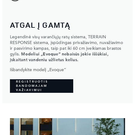
ATGAL Į GAMTĄ
Legendinė visų varančiųjų ratų sistema, TERRAIN
RESPONSE sistema, įspūdingas privažiavimo, nuvažiavimo
ir pasvirimo kampas, taip pat iki 60 cm įveikiamas brastos
gylis.
Modeliui „Evoque“ nebaisūs jokie iššūkiai,
įskaitant vandeniu užlietus kelius.
Išbandykite modelį „Evoque“
REGISTRUOTIS
BANDOMAJAM
VAŽIAVIMUI