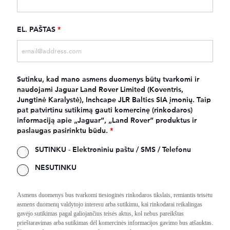
EL. PAŠTAS
*
Sutinku, kad mano asmens duomenys būtų tvarkomi ir
naudojami Jaguar Land Rover Limited (Koventris,
Jungtinė Karalystė), Inchcape JLR Baltics SIA įmonių. Taip
pat patvirtinu sutikimą gauti komercinę (rinkodaros)
informaciją apie „Jaguar“, „Land Rover“ produktus ir
paslaugas pasirinktu būdu.
*
SUTINKU - Elektroniniu paštu / SMS / Telefonu
NESUTINKU
Asmens duomenys bus tvarkomi tiesioginės rinkodaros tikslais, remiantis teisėtu
asmens duomenų valdytojo interesu arba sutikimu, kai rinkodarai reikalingas
gavėjo sutikimas pagal galiojančius teisės aktus, kol nebus pareikštas
prieštaravimas arba sutikimas dėl komercinės informacijos gavimo bus atšauktas.