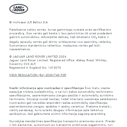
© Inchcape JLR Baltics SIA
Pateikiamos tokios vertės, kurias gamintojas nustatė prieš sertifikavimo
procedūrą. Šios vertės gali keistis ir bus patvirtintos tik prieš pradedant
gaminti automobilius. Atkreipkite dėmesį, kad išmetamo CO
kiekio ir
2
degalų sąnaudų vertės gali skirtis, priklausomai nuo pasirinktų ratlankių.
Sumontavus standartinius ratlankius, mažiausios vertės gali būti
nepasiekiamos.
© JAGUAR LAND ROVER LIMITED 2026
Jaguar Land Rover Limited: Registered office: Abbey Road, Whitley,
Coventry CV3 4LF.
Registered in England No: 1672070
VIEW REGULATION (EU) 2020/740 PDF
Svarbi informacija apie nuotraukas ir specifikacijas
Šiuo metu visame
pasaulyje trūksta puslaidininkių, o tai turi įtakos automobilių techninėms
specifikacijoms, pasirenkamosios įrangos pasiūlai ir automobilių surinkimo
terminams. Situacija nuolat keičiasi, todėl interneto svetainėje pateikiamos
nuotraukos gali nevisiškai atspindėti realias automobilių specifikacijas,
pasirenkamosios įrangos, apdailos ir spalvų variantus. Prašome kreiptis į
vietinį pardavėją, kuris suteiks daugiau informacijos apie taikomus
apribojimus, kad galėtumėte priimti informacija pagrįstą sprendimą.
Nurodytas standartinės specifikacijos transporto priemonės svoris. Priedai
ir kiti elementai, sumontuoti po transporto priemonės pagaminimo, turi