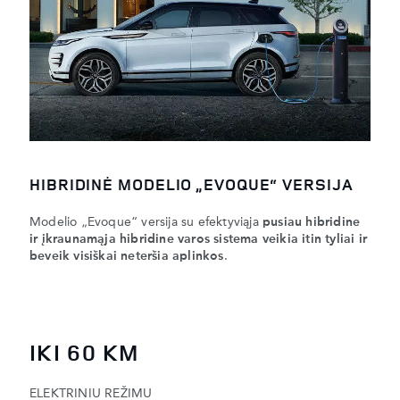
HIBRIDINĖ MODELIO „EVOQUE“ VERSIJA
Modelio „Evoque“ versija su efektyviąja
pusiau hibridine
ir įkraunamąja hibridine varos sistema veikia itin tyliai ir
beveik visiškai neteršia aplinkos
.
IKI 60 KM
ELEKTRINIU REŽIMU