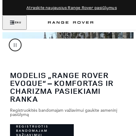
Atraskite naujausius Range Rover pasiūlymus
MENU
MODELIS „RANGE ROVER
EVOQUE“ – KOMFORTAS IR
CHARIZMA PASIEKIAMI
RANKA
Registruokitės bandomajam važiavimui gaukite asmeninį
pasiūlymą
REGISTRUOTIS
BANDOMAJAM
VAŽIAVIMUI