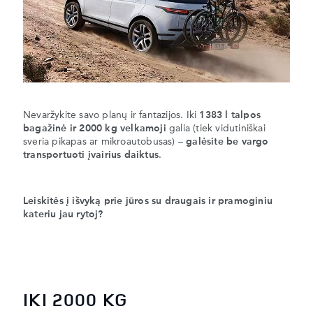
Nevaržykite savo planų ir fantazijos. Iki
1383 l talpos
bagažinė ir 2000 kg velkamoji
galia (tiek vidutiniškai
sveria pikapas ar mikroautobusas)
– galėsite be vargo
transportuoti įvairius daiktus
.
Leiskitės į išvyką prie jūros su draugais ir pramoginiu
kateriu jau rytoj?
IKI 2000 KG