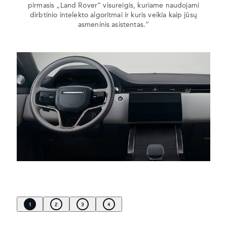
pirmasis „Land Rover“ visureigis, kuriame naudojami
dirbtinio intelekto algoritmai ir kuris veikia kaip jūsų
asmeninis asistentas.“
1
2
3
4