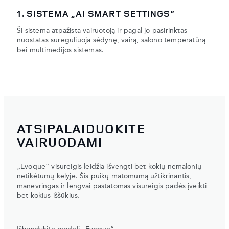
1. SISTEMA „AI SMART SETTINGS“
Ši sistema atpažįsta vairuotoją ir pagal jo pasirinktas
nuostatas sureguliuoja sėdynę, vairą, salono temperatūrą
bei multimedijos sistemas.
ATSIPALAIDUOKITE
VAIRUODAMI
„Evoque“ visureigis leidžia išvengti bet kokių nemalonių
netikėtumų kelyje. Šis puikų matomumą užtikrinantis,
manevringas ir lengvai pastatomas visureigis padės įveikti
bet kokius iššūkius.