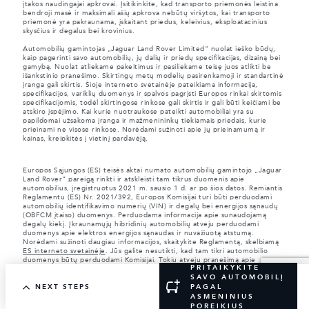
įtakos naudingajai apkrovai. Įsitikinkite, kad transporto priemonės leistina
bendroji masė ir maksimali ašių apkrova nebūtų viršytos, kai transporto
priemonė yra pakraunama, įskaitant priedus, keleivius, eksploatacinius
skysčius ir degalus bei krovinius.
Automobilių gamintojas „Jaguar Land Rover Limited“ nuolat ieško būdų,
kaip pagerinti savo automobilių, jų dalių ir priedų specifikacijas, dizainą bei
gamybą. Nuolat atliekame pakeitimus ir pasiliekame teisę juos atlikti be
išankstinio pranešimo. Skirtingų metų modelių pasirenkamoji ir standartinė
įranga gali skirtis. Šioje interneto svetainėje pateikiama informacija,
specifikacijos, variklių duomenys ir spalvos pagrįsti Europos rinkai skirtomis
specifikacijomis, todėl skirtingose rinkose gali skirtis ir gali būti keičiami be
atskiro įspėjimo. Kai kurie nuotraukose pateikti automobiliai yra su
papildomai užsakoma įranga ir mažmenininkų tiekiamais priedais, kurie
prieinami ne visose rinkose. Norėdami sužinoti apie jų prieinamumą ir
kainas, kreipkitės į vietinį pardavėją.
Europos Sąjungos (ES) teisės aktai numato automobilių gamintojo „Jaguar
Land Rover“ pareigą rinkti ir atskleisti tam tikrus duomenis apie
automobilius, įregistruotus 2021 m. sausio 1 d. ar po šios datos. Remiantis
Reglamentu (ES) Nr. 2021/392, Europos Komisijai turi būti perduodami
automobilių identifikavimo numerių (VIN) ir degalų bei energijos sąnaudų
(OBFCM įtaiso) duomenys. Perduodama informacija apie sunaudojamą
degalų kiekį. Įkraunamųjų hibridinių automobilių atveju perduodami
duomenys apie elektros energijos sąnaudas ir nuvažiuotą atstumą.
Norėdami sužinoti daugiau informacijos, skaitykite Reglamentą, skelbiamą
ES interneto svetainėje
. Jūs galite nesutikti, kad tam tikri automobilio
duomenys būtų perduodami Komisijai. Tokiu atveju pranešimą apie
PRITAIKYKITE
nesutikimą turite pateikti iki kovo pabaigos. Jei nesutinkate, kad duomenys
SAVO AUTOMOBILĮ
būtų perduodami,
susisiekite su mumis
ir nurodykite savo automobilio
NEXT STEPS
PAGAL
identifikavimo numerį (VIN) bei valstybinį registracijos numerį.
ASMENINIUS
POREIKIUS