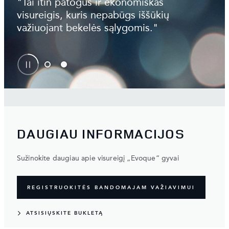
"Tai itin patogus ir ekonomiškas
visureigis, kuris nepabūgs iššūkių
važiuojant bekelės sąlygomis."
DAUGIAU INFORMACIJOS
Sužinokite daugiau apie visureigį „Evoque“ gyvai
REGISTRUOKITĖS BANDOMAJAM VAŽIAVIMUI
ATSISIŲSKITE BUKLETĄ