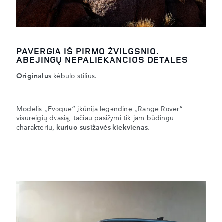
PAVERGIA IŠ PIRMO ŽVILGSNIO.
ABEJINGŲ NEPALIEKANČIOS DETALĖS
Originalus
kėbulo stilius.
Modelis „Evoque“ įkūnija legendinę „Range Rover“
visureigių dvasią, tačiau pasižymi tik jam būdingu
charakteriu,
kuriuo susižavės kiekvienas
.