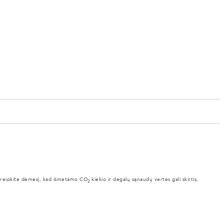
Atkreipkite dėmesį, kad išmetamo CO
kiekio ir degalų sąnaudų vertės gali skirtis,
2