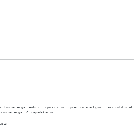
ą. Šios vertės gali keistis ir bus patvirtintos tik prieš pradedant gaminti automobilius. 
usios vertės gali būti nepasiekiamos.
V3 4LF.