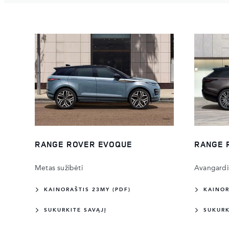
RANGE ROVER EVOQUE
RANGE 
Metas sužibėti
Avangardi
KAINORAŠTIS 23MY (PDF)
KAINOR
SUKURKITE SAVĄJĮ
SUKURK