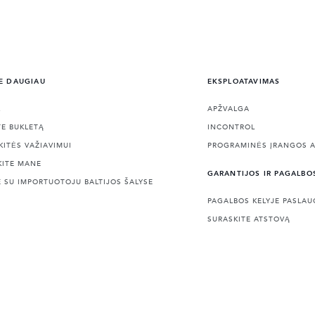
E DAUGIAU
EKSPLOATAVIMAS
L
APŽVALGA
TE BUKLETĄ
INCONTROL
KITĖS VAŽIAVIMUI
PROGRAMINĖS ĮRANGOS A
KITE MANE
GARANTIJOS IR PAGALBO
E SU IMPORTUOTOJU BALTIJOS ŠALYSE
PAGALBOS KELYJE PASLA
SURASKITE ATSTOVĄ