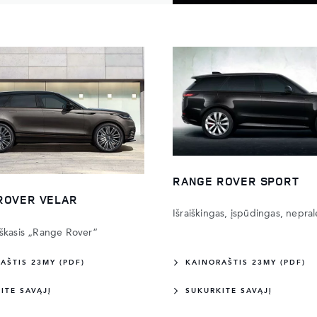
RANGE ROVER SPORT
ROVER VELAR
Išraiškingas, įspūdingas, nepra
škasis „Range Rover“
AŠTIS 23MY (PDF)
KAINORAŠTIS 23MY (PDF)
ITE SAVĄJĮ
SUKURKITE SAVĄJĮ