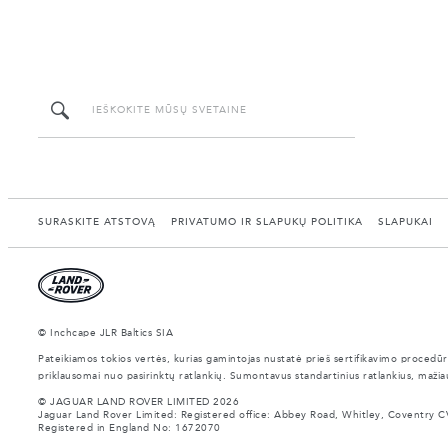
SURASKITE ATSTOVĄ
PRIVATUMO IR SLAPUKŲ POLITIKA
SLAPUKAI
© Inchcape JLR Baltics SIA
Pateikiamos tokios vertės, kurias gamintojas nustatė prieš sertifikavimo procedūr
priklausomai nuo pasirinktų ratlankių. Sumontavus standartinius ratlankius, mažia
© JAGUAR LAND ROVER LIMITED 2026
Jaguar Land Rover Limited: Registered office: Abbey Road, Whitley, Coventry C
Registered in England No: 1672070