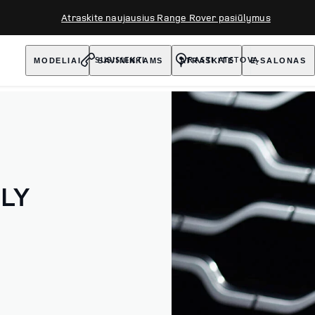
Atraskite naujausius Range Rover pasiūlymus
MODELIAI
SAVININKAMS
ATRASKITE
E-SALONAS
SUSISIEKTI
RASTI ATSTOVĄ
LY