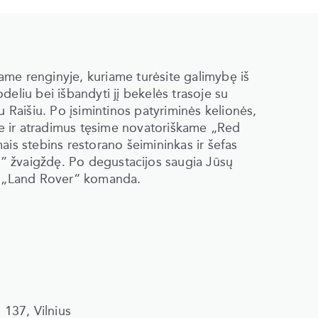
niame renginyje, kuriame turėsite galimybę iš
eliu bei išbandyti jį bekelės trasoje su
u Raišiu. Po įsimintinos patyriminės kelionės,
lsime ir atradimus tęsime novatoriškame „Red
ais stebins restorano šeimininkas ir šefas
in” žvaigždę. Po degustacĳos saugia Jūsų
ns „Land Rover“ komanda.
 137, Vilnius