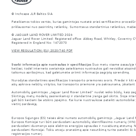
© Inchcape JLR Baltics SIA
Pateikiamos tokios vertės, kurias gamintojas nustatė prieš sertifikavimo procedūr
priklausomai nuo pasirinktų ratlankių. Sumontavus standartinius ratlankius, mažia
© JAGUAR LAND ROVER LIMITED 2026
Jaguar Land Rover Limited: Registered office: Abbey Road, Whitley, Coventry C
Registered in England No: 1672070
VIEW REGULATION (EU) 2020/740 PDF
Svarbi informacija apie nuotraukas ir specifikacijas
Šiuo metu visame pasaulyje tr
keičiasi, todėl interneto svetainėje pateikiamos nuotraukos gali nevisiškai atspindė
taikomus apribojimus, kad galėtumėte priimti informacija pagrįstą sprendimą.
Nurodytas standartinės specifikacijos transporto priemonės svoris. Priedai ir kit
ašių apkrova nebūtų viršytos, kai transporto priemonė yra pakraunama, įskaitant pr
Automobilių gamintojas „Jaguar Land Rover Limited“ nuolat ieško būdų, kaip pagerin
Skirtingų metų modelių pasirenkamoji ir standartinė įranga gali skirtis. Šioje intern
gali būti keičiami be atskiro įspėjimo. Kai kurie nuotraukose pateikti automobilia
vietinį pardavėją.
Europos Sąjungos (ES) teisės aktai numato automobilių gamintojo „Jaguar Land Rov
Europos Komisijai turi būti perduodami automobilių identifikavimo numerių (VIN
perduodami duomenys apie elektros energijos sąnaudas ir nuvažiuotą atstumą. No
perduodami Komisijai. Tokiu atveju pranešimą apie nesutikimą turite pateikti i
registracijos numerį.