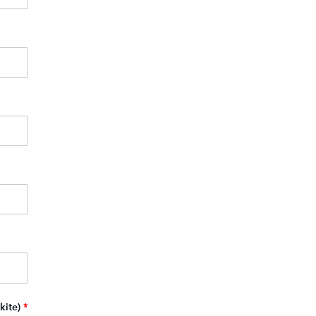
kite)
*