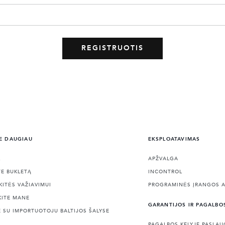
E DAUGIAU
EKSPLOATAVIMAS
L
APŽVALGA
TE BUKLETĄ
INCONTROL
KITĖS VAŽIAVIMUI
PROGRAMINĖS ĮRANGOS A
KITE MANE
GARANTIJOS IR PAGALBO
E SU IMPORTUOTOJU BALTIJOS ŠALYSE
PAGALBOS KELYJE PASLA