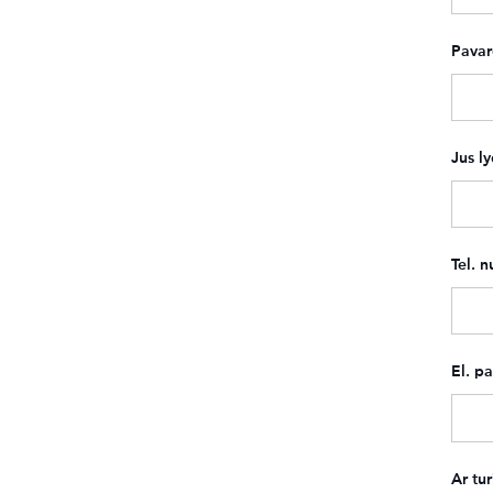
Pava
Jus l
Tel. n
El. pa
Ar tur