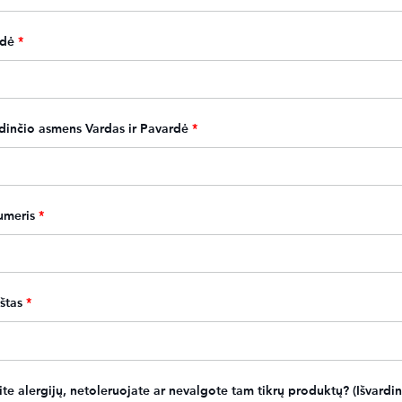
rdė
*
ydinčio asmens Vardas ir Pavardė
*
umeris
*
štas
*
ite alergijų, netoleruojate ar nevalgote tam tikrų produktų? (Išvardin