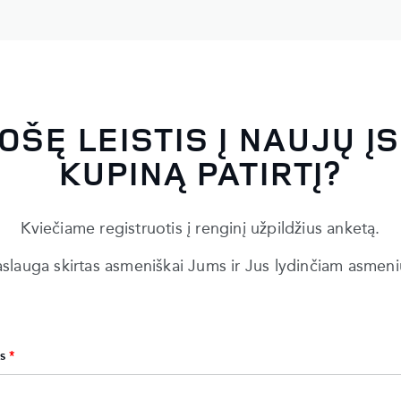
OŠĘ LEISTIS Į NAUJŲ Į
KUPINĄ PATIRTĮ?
Kviečiame registruotis į renginį užpildžius anketą.
slauga skirtas asmeniškai Jums ir Jus lydinčiam asmeni
s
*