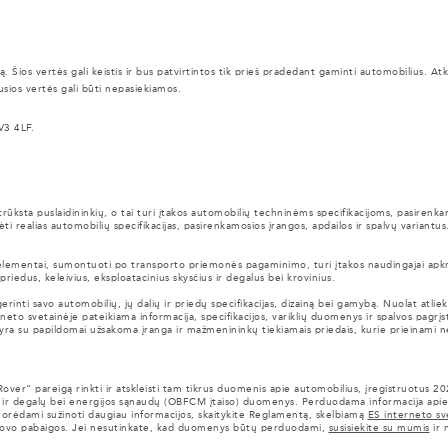
ą. Šios vertės gali keistis ir bus patvirtintos tik prieš pradedant gaminti automobilius. 
usios vertės gali būti nepasiekiamos.
V3 4LF.
ūksta puslaidininkių, o tai turi įtakos automobilių techninėms specifikacijoms, pasirenka
ti realias automobilių specifikacijas, pasirenkamosios įrangos, apdailos ir spalvų variantus
i elementai, sumontuoti po transporto priemonės pagaminimo, turi įtakos naudingajai apkro
iedus, keleivius, eksploatacinius skysčius ir degalus bei krovinius.
ti savo automobilių, jų dalių ir priedų specifikacijas, dizainą bei gamybą. Nuolat atlieka
eto svetainėje pateikiama informacija, specifikacijos, variklių duomenys ir spalvos pagrįsti 
i yra su papildomai užsakoma įranga ir mažmenininkų tiekiamais priedais, kurie prieinami n
er“ pareigą rinkti ir atskleisti tam tikrus duomenis apie automobilius, įregistruotus 2
) ir degalų bei energijos sąnaudų (OBFCM įtaiso) duomenys. Perduodama informacija apie
rėdami sužinoti daugiau informacijos, skaitykite Reglamentą, skelbiamą
ES interneto sv
ki kovo pabaigos. Jei nesutinkate, kad duomenys būtų perduodami,
susisiekite su mumis
ir 