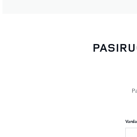
PASIRU
Pa
Varda