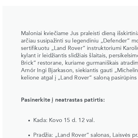
Maloniai kviečiame Jus praleisti dieną išskirti
arčiau susipažinti su legendiniu „Defender“ mod
sertifikuotu „Land Rover“ instruktoriumi Karoli
kylant ir leidžiantis slidžiais šlaitais, persike
Brick” restorane, kuriame gurmaniškais atradim
Arnór Ingi Bjarkason, siekiantis gauti „Michel
kelione atgal į „Land Rover“ saloną pasirūpi
Pasinerkite į neatrastas patirtis:
Kada: Kovo 15 d. 12 val.
Pradžia: „Land Rover“ salonas, Laisvės pr.