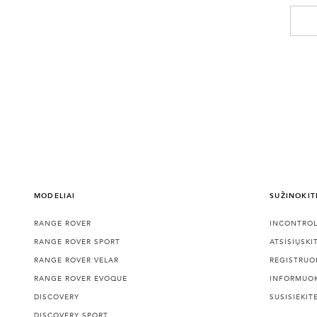
MODELIAI
SUŽINOKIT
RANGE ROVER
INCONTRO
RANGE ROVER SPORT
ATSISIŲSKI
RANGE ROVER VELAR
REGISTRUO
RANGE ROVER EVOQUE
INFORMUO
DISCOVERY
SUSISIEKIT
DISCOVERY SPORT