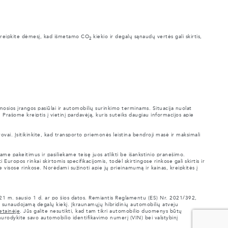
Atkreipkite dėmesį, kad išmetamo CO
kiekio ir degalų sąnaudų vertės gali skirtis,
2
mosios įrangos pasiūlai ir automobilių surinkimo terminams. Situacija nuolat
. Prašome kreiptis į vietinį pardavėją, kuris suteiks daugiau informacijos apie
vai. Įsitikinkite, kad transporto priemonės leistina bendroji masė ir maksimali
me pakeitimus ir pasiliekame teisę juos atlikti be išankstinio pranešimo.
Europos rinkai skirtomis specifikacijomis, todėl skirtingose rinkose gali skirtis ir
e visose rinkose. Norėdami sužinoti apie jų prieinamumą ir kainas, kreipkitės į
021 m. sausio 1 d. ar po šios datos. Remiantis Reglamentu (ES) Nr. 2021/392,
 sunaudojamą degalų kiekį. Įkraunamųjų hibridinių automobilių atveju
etainėje
. Jūs galite nesutikti, kad tam tikri automobilio duomenys būtų
nurodykite savo automobilio identifikavimo numerį (VIN) bei valstybinį