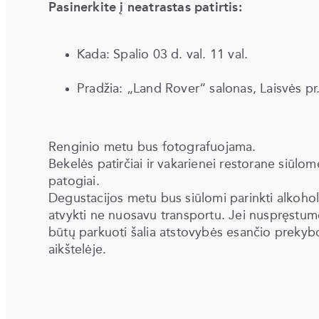
Pasinerkite į neatrastas patirtis:
Kada: Spalio 03 d. val. 11 val.
Pradžia: „Land Rover“ salonas, Laisvės pr.
Renginio metu bus fotografuojama.
Bekelės patirčiai ir vakarienei restorane siūlom
patogiai.
Degustacijos metu bus siūlomi parinkti alkohol
atvykti ne nuosavu transportu. Jei nuspręstumė
būtų parkuoti šalia atstovybės esančio prek
aikštelėje.