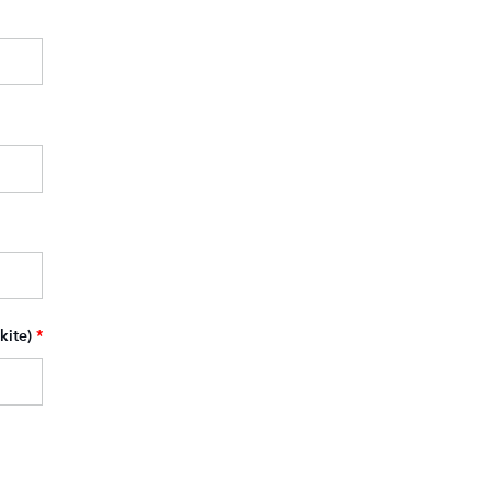
kite)
*