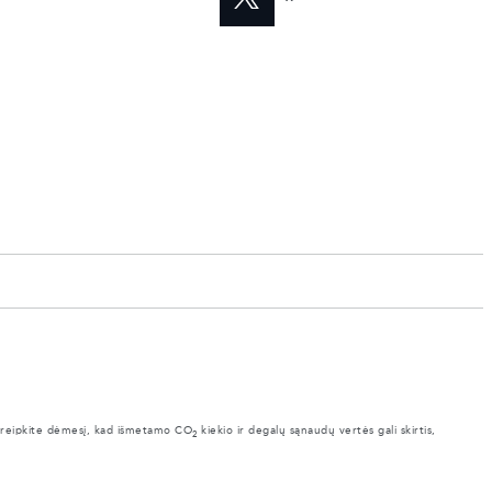
Atkreipkite dėmesį, kad išmetamo CO
kiekio ir degalų sąnaudų vertės gali skirtis,
2