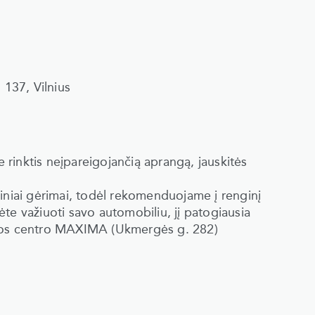
 137, Vilnius
e rinktis neįpareigojančią aprangą, jauskitės
iniai gėrimai, todėl rekomenduojame į renginį
te važiuoti savo automobiliu, jį patogiausia
ybos centro MAXIMA (Ukmergės g. 282)