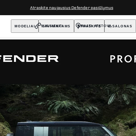
Atraskite naujausius Defender pasiūlymus
MODELIAI
SAVININKAMS
ATRASKITE
E-SALONAS
SUSISIEKTI
RASTI ATSTOVĄ