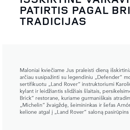
PATIRTIS PAGAL BR
TRADICIJAS
Maloniai kviečiame Jus praleisti dieną išskirti
arčiau susipažinti su legendiniu „Defender“ mod
sertifikuotu „Land Rover“ instruktoriumi Karoli
kylant ir leidžiantis slidžiais šlaitais, persike
Brick” restorane, kuriame gurmaniškais atradim
„Michelin” žvaigždę, šeimininkas ir šefas Arn
kelione atgal į „Land Rover“ saloną pasirūpi