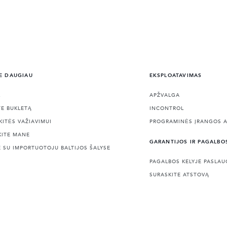
E DAUGIAU
EKSPLOATAVIMAS
L
APŽVALGA
TE BUKLETĄ
INCONTROL
KITĖS VAŽIAVIMUI
PROGRAMINĖS ĮRANGOS A
KITE MANE
GARANTIJOS IR PAGALBO
E SU IMPORTUOTOJU BALTIJOS ŠALYSE
PAGALBOS KELYJE PASLA
SURASKITE ATSTOVĄ