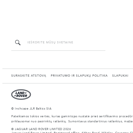
SURASKITE ATSTOVĄ
PRIVATUMO IR SLAPUKŲ POLITIKA
SLAPUKAI
© Inchcape JLR Baltics SIA
Pateikiamos tokios vertės, kurias gamintojas nustatė prieš sertifikavimo procedūr
priklausomai nuo pasirinktų ratlankių. Sumontavus standartinius ratlankius, mažia
© JAGUAR LAND ROVER LIMITED 2026
Jaguar Land Rover Limited: Registered office: Abbey Road, Whitley, Coventry C