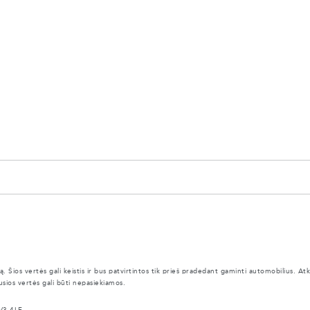
ą. Šios vertės gali keistis ir bus patvirtintos tik prieš pradedant gaminti automobilius. 
usios vertės gali būti nepasiekiamos.
V3 4LF.