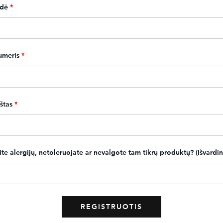
rdė
*
umeris
*
štas
*
ite alergijų, netoleruojate ar nevalgote tam tikrų produktų? (Išvardin