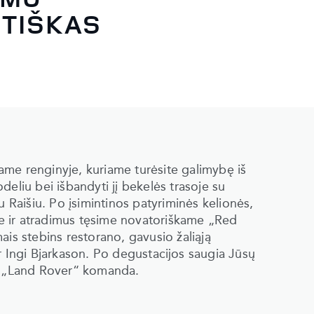
ITIŠKAS
niame renginyje, kuriame turėsite galimybę iš
eliu bei išbandyti jį bekelės trasoje su
u Raišiu. Po įsimintinos patyriminės kelionės,
lsime ir atradimus tęsime novatoriškame „Red
ais stebins restorano, gavusio žaliąją
ór Ingi Bjarkason. Po degustacĳos saugia Jūsų
ns „Land Rover“ komanda.