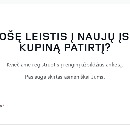
OŠĘ LEISTIS Į NAUJŲ Į
KUPINĄ PATIRTĮ?
Kviečiame registruotis į renginį užpildžius anketą.
Paslauga skirtas asmeniškai Jums.
s
*