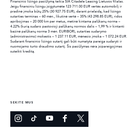
Finansinio lizingo pasiūlymą teikia SIA Citadele Leasing Lietuvos filialas.
Jeigu finansiniu lizingu įsigytumėte 123 711.00 EUR vertės automobilį ir
pradinė įmoka būtų 25% (30 927.75 EUR), darant prielaidą, kad lizingo
sutarties terminas – 60 mėn., likutinė vertė – 35% (43 298.85 EUR), ridos
apribojimas – 20 000 km per metus, metinė kintama palūkanų norma –
4.22% (kurią sudaro pastovioji palūkanų normos dalis – 1,99 % ir kintanti
bazinė palūkanų norma 3 mėn. EURIBOR), sutarties sudarymo
(administravimo) mokestis – 1 237.11 EUR, mėnesio įmoka – 1 072.24 EUR.
Sudarant finansinio lizingo sutartį gali būti numatyta pareiga sudaryti ir
nuomojamo turto draudimo sutartį. Šis pasiūlymas nėra įsipareigojimas
suteikti kreditą.
SEKITE MUS