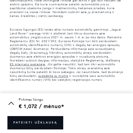
specifikacijomis, todėl skirtingose rinkose gali skirtis ir gali būti keičiami be
atskiro įspėjimo. Kai kurie nuotraukose pateikti automobiliai yra su
papildomai užsakoma įranga ir mažmenininkų tiekiamais priedais, kurie
prieinami ne visose rinkose. Norėdami sužinoti apie jų prieinamumą ir
kainas, kreipkitės į vietinį pardavėją.
Europos Sąjungos (ES) teisės aktai numato automobilių gamintojo „Jaguar
Land Rover“ pareigą rinkti ir atskleisti tam tikrus duomenis apie
automobilius, įregistruotus 2021 m. sausio 1 d. ar po šios datos. Remiantis
Reglamentu (ES) Nr. 2021/392, Europos Komisijai turi būti perduodami
automobilių identifikavimo numerių (VIN) ir degalų bei energijos sąnaudų
(OBFCM įtaiso) duomenys. Perduodama informacija apie sunaudojamą
degalų kiekį. Įkraunamųjų hibridinių automobilių atveju perduodami
duomenys apie elektros energijos sąnaudas ir nuvažiuotą atstumą.
Norėdami sužinoti daugiau informacijos, skaitykite Reglamentą, skelbiamą
ES interneto svetainėje
. Jūs galite nesutikti, kad tam tikri automobilio
duomenys būtų perduodami Komisijai. Tokiu atveju pranešimą apie
nesutikimą turite pateikti iki kovo pabaigos. Jei nesutinkate, kad duomenys
būtų perduodami,
susisiekite su mumis
ir nurodykite savo automobilio
identifikavimo numerį (VIN) bei valstybinį registracijos numerį.
pirkimas lizingu
€ 1,072 / mėnuo*
PATEIKTI UŽKLAUSĄ