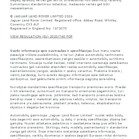
degalų sąnaudų vertės gali skirtis, priklausomai nuo pasirinktų ratlankių.
Sumontavus standartinius ratlankius, mažiausios vertės gali būti
nepasiekiamos.
© JAGUAR LAND ROVER LIMITED 2026
Jaguar Land Rover Limited: Registered office: Abbey Road, Whitley,
Coventry CV3 4LF.
Registered in England No: 1672070
VIEW REGULATION (EU) 2020/740 PDF
Svarbi informacija apie nuotraukas ir specifikacijas
Šiuo metu visame
pasaulyje trūksta puslaidininkių, o tai turi įtakos automobilių techninėms
specifikacijoms, pasirenkamosios įrangos pasiūlai ir automobilių surinkimo
terminams. Situacija nuolat keičiasi, todėl interneto svetainėje pateikiamos
nuotraukos gali nevisiškai atspindėti realias automobilių specifikacijas,
pasirenkamosios įrangos, apdailos ir spalvų variantus. Prašome kreiptis į
vietinį pardavėją, kuris suteiks daugiau informacijos apie taikomus
apribojimus, kad galėtumėte priimti informacija pagrįstą sprendimą.
Nurodytas standartinės specifikacijos transporto priemonės svoris. Priedai
ir kiti elementai, sumontuoti po transporto priemonės pagaminimo, turi
įtakos naudingajai apkrovai. Įsitikinkite, kad transporto priemonės leistina
bendroji masė ir maksimali ašių apkrova nebūtų viršytos, kai transporto
priemonė yra pakraunama, įskaitant priedus, keleivius, eksploatacinius
skysčius ir degalus bei krovinius.
Automobilių gamintojas „Jaguar Land Rover Limited“ nuolat ieško būdų,
kaip pagerinti savo automobilių, jų dalių ir priedų specifikacijas, dizainą bei
gamybą. Nuolat atliekame pakeitimus ir pasiliekame teisę juos atlikti be
išankstinio pranešimo. Skirtingų metų modelių pasirenkamoji ir standartinė
įranga gali skirtis. Šioje interneto svetainėje pateikiama informacija,
specifikacijos, variklių duomenys ir spalvos pagrįsti Europos rinkai skirtomis