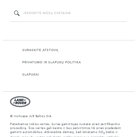
SURASKITE ATSTOVĄ
PRIVATUMO IR SLAPUKŲ POLITIKA
SLAPUKAI
© Inchcape JLR Baltics SIA
Pateikiamos tokios vertės, kurias gamintojas nustatė prieš sertifikavimo
procedūrą. Šios vertės gali keistis ir bus patvirtintos tik prieš pradedant
gaminti automobilius. Atkreipkite dėmesį, kad išmetamo CO
kiekio ir
2