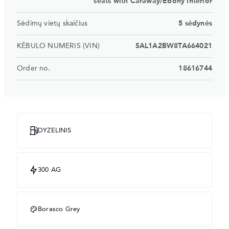
seats with Caraway/Ebony interior
Sėdimų vietų skaičius
5 sėdynės
KĖBULO NUMERIS (VIN)
SAL1A2BW8TA664021
Order no.
18616744
DYZELINIS
300 AG
Borasco Grey